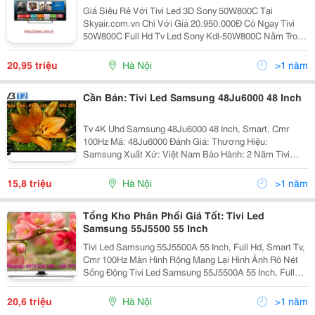
Giá Siêu Rẻ Với Tivi Led 3D Sony 50W800C Tại
Skyair.com.vn Chỉ Với Giá 20.950.000Đ Có Ngay Tivi
50W800C Full Hd Tv Led Sony Kdl-50W800C Nằm Trong
Dòng Tv Sony 50W800C Mới Ra Mắt Của Hãng Sony ,
Với Nàn Hình 50 In C H Được Trang Bị Bô Vi Xử Lý H
20,95 triệu
Hà Nội
>1 năm
Cần Bán: Tivi Led Samsung 48Ju6000 48 Inch
Tv 4K Uhd Samsung 48Ju6000 48 Inch, Smart, Cmr
100Hz Mã: 48Ju6000 Đánh Giá: Thương Hiệu:
Samsung Xuất Xứ: Việt Nam Bảo Hành: 2 Năm Tivi
Samsung Smart Uhd 48Ju6000 Giá Bán: 15.800.000
Vnđ Thông Số Kỹ Thuật Tivi
15,8 triệu
Hà Nội
>1 năm
Tổng Kho Phân Phối Giá Tốt: Tivi Led
Samsung 55J5500 55 Inch
Tivi Led Samsung 55J5500A 55 Inch, Full Hd, Smart Tv,
Cmr 100Hz Màn Hình Rộng Mang Lại Hình Ảnh Rõ Nét
Sống Động Tivi Led Samsung 55J5500A 55 Inch, Full
Hd, Smart Tv, Cmr 100Hz Thiết Kế Hiện Đại Tạo Nét
Tinh Tế Nổi Bật Nơi Đặt Tivi Điện M
20,6 triệu
Hà Nội
>1 năm