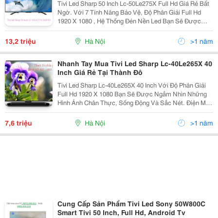
Tivi Led Sharp 50 Inch Lc-50Le275X Full Hd Giá Rẻ Bất
Ngờ. Với 7 Tính Năng Bảo Vệ, Độ Phân Giải Full Hd
1920 X 1080 , Hệ Thống Đén Nền Led Bạn Sẽ Được
Hòa Mình Vào Thế Giới Âm Thanh Hình Ảnh Chân Thực
Và Sống Động. Điện Máy Thành Đô Chuyên Phân Ph
13,2 triệu
Hà Nội
>1 năm
Nhanh Tay Mua Tivi Led Sharp Lc-40Le265X 40
Inch Giá Rẻ Tại Thành Đô
Tivi Led Sharp Lc-40Le265X 40 Inch Với Độ Phân Giải
Full Hd 1920 X 1080 Bạn Sẽ Được Ngắm Nhìn Những
Hình Ảnh Chân Thực, Sống Động Và Sắc Nét. Điện Máy
Thành Đô Chuyên Phân Phối Tivi, Tủ Lạnh, Điều Hòa,
Máy Giặt, Đồ Gia Dụng Chính Hãng. Liên Hệ Tha
7,6 triệu
Hà Nội
>1 năm
Cung Cấp Sản Phẩm Tivi Led Sony 50W800C
Smart Tivi 50 Inch, Full Hd, Android Tv