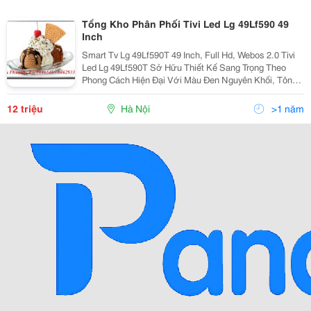
Tổng Kho Phân Phối Tivi Led Lg 49Lf590 49
Inch
Smart Tv Lg 49Lf590T 49 Inch, Full Hd, Webos 2.0 Tivi
Led Lg 49Lf590T Sở Hữu Thiết Kế Sang Trọng Theo
Phong Cách Hiện Đại Với Màu Đen Nguyên Khối, Tôn
Lên Nét Mạnh. Phần Chân Đế Dạng Trụ, Hài Hòa, Là Bệ
Đỡ Chắc Chắn Cho Phần Màn Hình Tivi Led L
12 triệu
Hà Nội
>1 năm