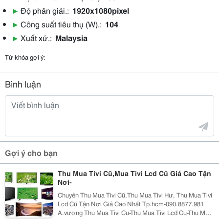
▶
Độ phân giải.:
1920x1080pixel
▶
Công suất tiêu thụ (W).:
104
▶
Xuất xứ.:
Malaysia
Từ khóa gợi ý:
Bình luận
Gợi ý cho bạn
Thu Mua Tivi Cũ,Mua Tivi Lcd Cũ Giá Cao Tận
Nơi-
Chuyên Thu Mua Tivi Cũ,Thu Mua Tivi Hư, Thu Mua Tivi
Lcd Cũ Tận Nơi Giá Cao Nhất Tp.hcm-090.8877.981
A.vương Thu Mua Tivi Cu-Thu Mua Tivi Lcd Cu-Thu Mua