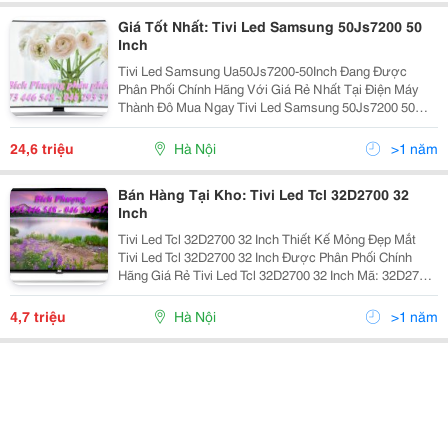
Giá Tốt Nhất: Tivi Led Samsung 50Js7200 50
Inch
Tivi Led Samsung Ua50Js7200-50Inch Đang Được
Phân Phối Chính Hãng Với Giá Rẻ Nhất Tại Điện Máy
Thành Đô Mua Ngay Tivi Led Samsung 50Js7200 50
Inch Ngay Hôm Nay Bạn Sẽ Nhận Được Mức Giá Tốt
Nhất Và Những Phần Quà Có Giá Trị: &Quot; Loa Thanh
24,6 triệu
Hà Nội
>1 năm
Samsung
Bán Hàng Tại Kho: Tivi Led Tcl 32D2700 32
Inch
Tivi Led Tcl 32D2700 32 Inch Thiết Kế Mỏng Đẹp Mắt
Tivi Led Tcl 32D2700 32 Inch Được Phân Phối Chính
Hãng Giá Rẻ Tivi Led Tcl 32D2700 32 Inch Mã: 32D2700
Đánh Giá: Thương Hiệu: Tcl Xuất Xứ: Việt Nam Bảo
Hành: 2 Năm
4,7 triệu
Hà Nội
>1 năm