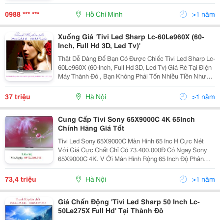
Tivi Led Cu-Mua Tivi Cu Gia Cao Tivi Lcd Ngày Nay
Dường Như Là 1 Nhu Cầu Công Nghệ Cấp
0988 *** ***
Hồ Chí Minh
>1 năm
Xuống Giá 'Tivi Led Sharp Lc-60Le960X (60-
Inch, Full Hd 3D, Led Tv)'
Thật Dễ Dàng Để Bạn Có Được Chiếc Tivi Led Sharp Lc-
60Le960X (60-Inch, Full Hd 3D, Led Tv) Giá Rẻ Tại Điện
Máy Thành Đô , Bạn Không Phải Tốn Nhiều Tiền Nhưng
Vẫn Có Thể Sở Hữu Chiếc Tivi Hiện Đại Đang Hot Trên
Thị Trường Hiện Nay. Hãy Nhanh Chân Đến
37 triệu
Hà Nội
>1 năm
Cung Cấp Tivi Sony 65X9000C 4K 65Inch
Chính Hãng Giá Tốt
Tivi Led Sony 65X9000C Màn Hình 65 Inc H Cực Nét
Với Giá Cực Chất Chỉ Có 73.400.000Đ Có Ngay Sony
65X9000C 4K. V Ới Màn Hình Rộng 65 Inch Độ Phân
Giải Ultra Hd, Tivi Led 65 Inch Sony 65X9000C Cho Khả
Năng Hiển Thị Hình Ảnh Cực Nét Và Rõ Ràng. Bộ X
73,4 triệu
Hà Nội
>1 năm
Giá Chấn Động 'Tivi Led Sharp 50 Inch Lc-
50Le275X Full Hd' Tại Thành Đô