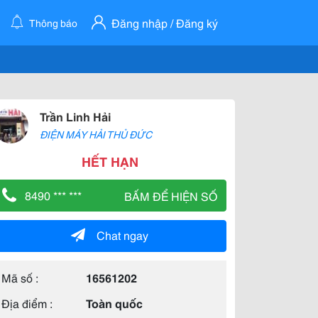
Đăng nhập / Đăng ký
Thông báo
Trần Linh Hải
ĐIỆN MÁY HẢI THỦ ĐỨC
HẾT HẠN
8490 *** ***
BẤM ĐỂ HIỆN SỐ
Chat ngay
Mã số :
16561202
Địa điểm :
Toàn quốc