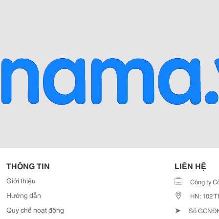
THÔNG TIN
LIÊN HỆ
Giới thiệu
Công ty C
Hướng dẫn
HN: 102 T
➤
Quy chế hoạt động
Số GCNĐKD