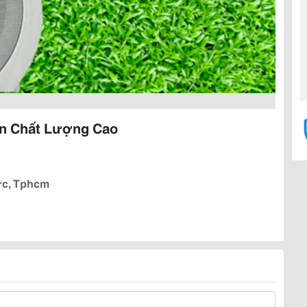
Vn Chất Lượng Cao
ức, Tphcm