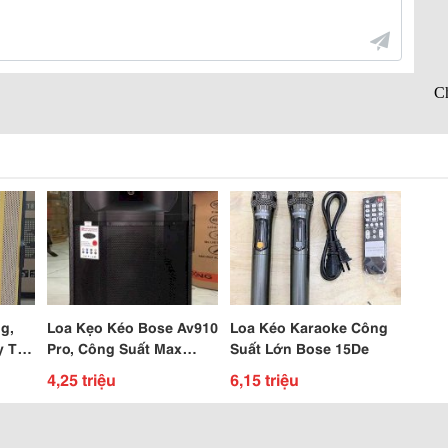
g,
Loa Kẹo Kéo Bose Av910
Loa Kéo Karaoke Công
y Trợ
Pro, Công Suất Max
Suất Lớn Bose 15De
uốc
600W
4,25 triệu
6,15 triệu