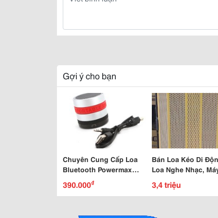
Gợi ý cho bạn
Chuyên Cung Cấp Loa
Bán Loa Kéo Di Độn
Bluetooth Powermax
Loa Nghe Nhạc, Má
Tm01C
Giảng Trên Toàn Q
₫
390.000
3,4 triệu