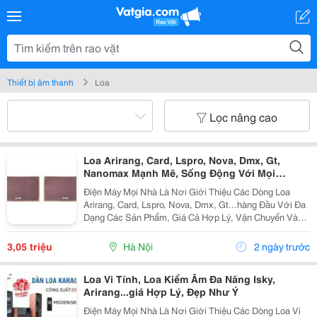
Thiết bị âm thanh
Loa
Lọc nâng cao
Loa Arirang, Card, Lspro, Nova, Dmx, Gt,
Nanomax Mạnh Mẽ, Sống Động Với Mọi
Không Gian
Điện Máy Mọi Nhà Là Nơi Giới Thiệu Các Dòng Loa
Arirang, Card, Lspro, Nova, Dmx, Gt...hàng Đầu Với Đa
Dạng Các Sản Phẩm, Giá Cả Hợp Lý, Vận Chuyển Và
Lắp Đặt Nhanh Chóng Mang Đến Cho Khách Hàng Sự
Tiên Lợi Nhất. Loa Arirang Rant Viii Gía:...
3,05 triệu
Hà Nội
2 ngày trước
Loa Vi Tính, Loa Kiểm Âm Đa Năng Isky,
Arirang...giá Hợp Lý, Đẹp Như Ý
Điện Máy Mọi Nhà Là Nơi Giới Thiệu Các Dòng Loa Vi