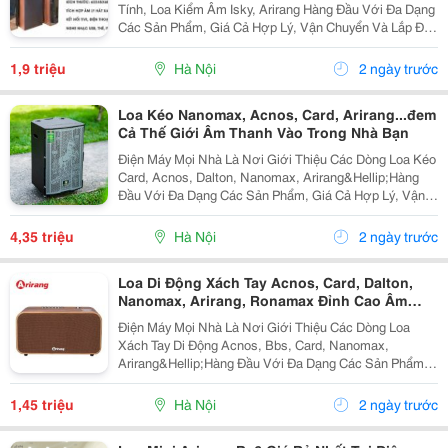
Tính, Loa Kiểm Âm Isky, Arirang Hàng Đầu Với Đa Dạng
Các Sản Phẩm, Giá Cả Hợp Lý, Vận Chuyển Và Lắp Đặt
Nhanh Chóng Mang Đến Cho Khách Hàng Sự Tiên Lợi
Nhất. Loa Vi Tính Isky Sk-325 Gía:...
1,9 triệu
Hà Nội
2 ngày trước
Loa Kéo Nanomax, Acnos, Card, Arirang...đem
Cả Thế Giới Âm Thanh Vào Trong Nhà Bạn
Điện Máy Mọi Nhà Là Nơi Giới Thiệu Các Dòng Loa Kéo
Card, Acnos, Dalton, Nanomax, Arirang&Hellip;Hàng
Đầu Với Đa Dạng Các Sản Phẩm, Giá Cả Hợp Lý, Vận
Chuyển Và Lắp Đặt Nhanh Chóng Mang Đến Cho Khách
Hàng Sự Tiên Lợi Nhất. Loa Kéo Gỗ 4 Tấc...
4,35 triệu
Hà Nội
2 ngày trước
Loa Di Động Xách Tay Acnos, Card, Dalton,
Nanomax, Arirang, Ronamax Đỉnh Cao Âm
Thanh
Điện Máy Mọi Nhà Là Nơi Giới Thiệu Các Dòng Loa
Xách Tay Di Động Acnos, Bbs, Card, Nanomax,
Arirang&Hellip;Hàng Đầu Với Đa Dạng Các Sản Phẩm,
Giá Cả Hợp Lý, Vận Chuyển Và Lắp Đặt Nhanh Chóng
Mang Đến Cho Khách Hàng Sự Tiên Lợi Nhất. Loa Di
1,45 triệu
Hà Nội
2 ngày trước
Động...