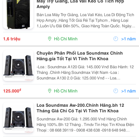
Máy Trợ Giảng, Loa Vali Kéo Có Tích Hợp
Amply
Bán Loa Máy Trợ Giảng, Loa Vali Kéo, Loa Di Động Tích
Hợp Amply ,Hàng Tốt Giá Rẻ Tại Tphcm , Hàng Loại
1,Luôn Ưu Đãi Đến 50%, Giao Hàng Toàn Quốc. Ngày
Hôm Nay Do Sự Bùng Nổ Của Khoa Học Kỹ Thuật Và
Do Sự Biến Đổi Của Thói Quen Sử Dụng Mà Thiết Bị
1,6 triệu
Hồ Chí Minh
>1 năm
Âm
Chuyên Phân Phối Loa Soundmax Chính
Hãng.gía Tốt Tại Vi Tính Tin Khoa
-Loa : Soundmax A120 Giá: 145.000 Vnđ Bảo Hành: 12
Tháng .Chính Hãng Soundmax Việt Nam -Loa :
Soundmax A130 2.0 Giá: 125.000 Vnđ - - Loa
Soundmax A150 Giá: 215.000 Vnđ - Loa Soundmax
A2100 Gá: 765.000 V
₫
125.000
Hồ Chí Minh
>1 năm
Loa Soundmax Aw-200.Chính Hãng.bh 12
Tháng Giá Chỉ Có Tại Vi Tính Tin Khoa
Soundmax Aw-200 Giá: 1.295.000 Vnđ Hàng Chính
Hãng 100%.Bh 12 Tháng . Tmdv Tin Học Tin Khoa Điện
Thoại : 08 668 39119 - 0908 438 638 -0918 648 948
341/20 Lạc Long Quân F5 Q11.Tphcm