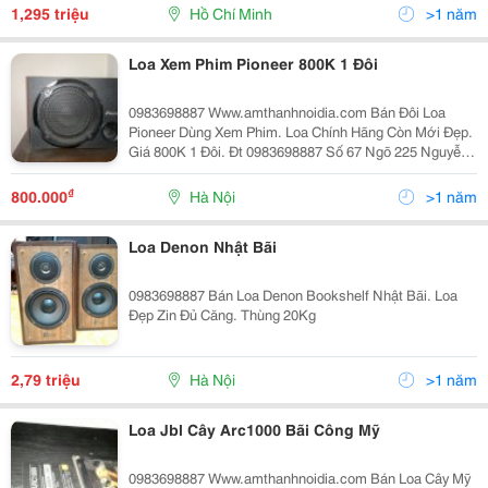
Www.tinkhoa.com Https://Www.facebook.co
1,295 triệu
Hồ Chí Minh
>1 năm
Loa Xem Phim Pioneer 800K 1 Đôi
0983698887 Www.amthanhnoidia.com Bán Đôi Loa
Pioneer Dùng Xem Phim. Loa Chính Hãng Còn Mới Đẹp.
Giá 800K 1 Đôi. Đt 0983698887 Số 67 Ngõ 225 Nguyễn
Đức Cảnh,Hoàng Mai,Hn.
₫
800.000
Hà Nội
>1 năm
Loa Denon Nhật Bãi
0983698887 Bán Loa Denon Bookshelf Nhật Bãi. Loa
Đẹp Zin Đủ Căng. Thùng 20Kg
2,79 triệu
Hà Nội
>1 năm
Loa Jbl Cây Arc1000 Bãi Công Mỹ
0983698887 Www.amthanhnoidia.com Bán Loa Cây Mỹ