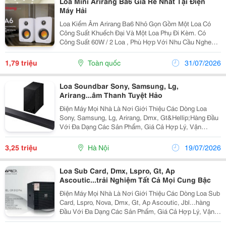
Loa Mini Arirang Ba6 Giá Rẻ Nhất Tại Điện
Máy Hải
Loa Kiểm Âm Arirang Ba6 Nhỏ Gọn Gồm Một Loa Có
Công Suất Khuếch Đại Và Một Loa Phụ Đi Kèm. Có
Công Suất 60W / 2 Loa , Phù Hợp Với Nhu Cầu Nghe
Âm Thanh Trong Phòng , Quán Cà Phê Nhỏ, Tiệm Hớt
Tóc, Massage, Làm Loa Đặt Bàn, Kiểm Tra Bản Thu Cơ
1,79 triệu
Toàn quốc
31/07/2026
Bản...
Loa Soundbar Sony, Samsung, Lg,
Arirang...âm Thanh Tuyệt Hảo
Điện Máy Mọi Nhà Là Nơi Giới Thiệu Các Dòng Loa
Sony, Samsung, Lg, Arirang, Dmx, Gt&Hellip;Hàng Đầu
Với Đa Dạng Các Sản Phẩm, Giá Cả Hợp Lý, Vận
Chuyển Và Lắp Đặt Nhanh Chóng Mang Đến Cho Khách
Hàng Sự Tiên Lợi Nhất. Loa Thanh Samsung Hw-
3,25 triệu
Hà Nội
19/07/2026
Q600F/Xv...
Loa Sub Card, Dmx, Lspro, Gt, Ap
Ascoutic...trải Nghiệm Tất Cả Mọi Cung Bậc
Điện Máy Mọi Nhà Là Nơi Giới Thiệu Các Dòng Loa Sub
Card, Lspro, Nova, Dmx, Gt, Ap Ascoutic, Jbl...hàng
Đầu Với Đa Dạng Các Sản Phẩm, Giá Cả Hợp Lý, Vận
Chuyển Và Lắp Đặt Nhanh Chóng Mang Đến Cho Khách