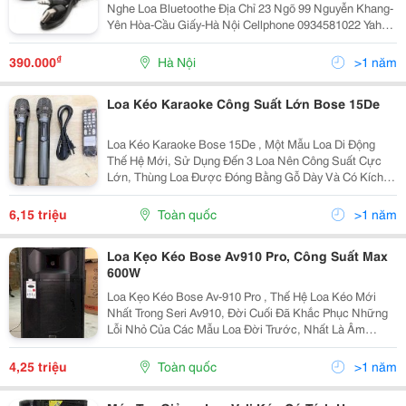
Nghe Loa Bluetoothe Địa Chỉ 23 Ngõ 99 Nguyễn Khang-
Yên Hòa-Cầu Giấy-Hà Nội Cellphone 0934581022 Yahoo
Khohangvietnam 390.000 Vnđ
₫
390.000
Hà Nội
>1 năm
Loa Kéo Karaoke Công Suất Lớn Bose 15De
Loa Kéo Karaoke Bose 15De , Một Mẫu Loa Di Động
Thế Hệ Mới, Sử Dụng Đến 3 Loa Nên Công Suất Cực
Lớn, Thùng Loa Được Đóng Bằng Gỗ Dày Và Có Kích
Thước Chiều Ngang Khoảng Gần 45Cm ( Nên Gọi
Chung Là Loa 4.5 Tấc) , Do Có Đầy Đủ Bass-Middle-
6,15 triệu
Toàn quốc
>1 năm
Treble Nên...
Loa Kẹo Kéo Bose Av910 Pro, Công Suất Max
600W
Loa Kẹo Kéo Bose Av-910 Pro , Thế Hệ Loa Kéo Mới
Nhất Trong Seri Av910, Đời Cuối Đã Khắc Phục Những
Lỗi Nhỏ Của Các Mẫu Loa Đời Trước, Nhất Là Âm
Thanh Được Hoàn Thiện Hơn, Nghe Nhạc Đã Hơn, Hát
Karaoke Hay Hơn Nhưng Giá Lại Không Hề Tăng Mà
4,25 triệu
Toàn quốc
>1 năm
Còn Rất