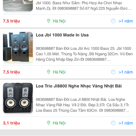
Jbl 1000. Bass Như Sấm. Phù Hợp Ae Chơi Nhạc
Mạnh,Dj. Đt 0983698887 Số 67 Ngõ 225 Nguyễn Đức
Cảnh,Hoàng Mai,Hn.
7,5 triệu
Hà Nội
>1 năm
Loa Jbl 1000 Made In Usa
983698887 Bán Đôi Loa Jbl Arc 1000 Bass 25. Jbl 1000
Cao 1,05 Mét. Thùng To Nặng ,Bề Ngang 32Cm. Vỏ Đen
Hàng Công Nhập Đẹp Zin Đt 0983698887
Www.amthanhnoidia.com Số 67 Ngõ 225 Nguyễn Đức
Cảnh,Hoàng Mai,Hn.
7,5 triệu
Hà Nội
>1 năm
Loa Trio Jl8800 Nghe Nhạc Vàng Nhật Bãi
983698887 Bán Đôi Loa Jl 8800 Nhật Bãi. Loa Nghe
Nhạc Vàng Rất Hay. Về 2 Đôi. Đẹp 3,5Tr. Cá Sấu 3,1Tr.
Loa Bass 25 Thùng Cao Tầm 63Cm. Đt 0983698887
Www.amthanhnoidia.com Số 67 Ngõ 225 Nguyễn Đức
Cảnh,Hoàng Mai,Hn.
3,1 triệu
Hà Nội
>1 năm