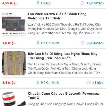
Hàng Sự Tiên Lợi Nhất. Loa Sub Card Cr-S12...
4,55 triệu
Hà Nội
19/07/2026
Loa Vitek Ks-926 Giá Rẻ Chính Hãng
Vietronics Tân Bình
Loa Vitek Ks-926 Chính Thức Đưa Ra Thị Trường Cho
Phòng Hát Karaoke Gia Đình, Mang Lại Cho Quý Khách
Hàng Sự Cảm Nhận Mới Mẻ Và Hấp Dẫn Hơn Về Tiếng
Nhạc Và Giọng Hát Trong Sáng. Loa Vitek Ks-926 Tái
Tạo Âm Thanh Rất Chất Lượng, Công Nghệ Mang
1,6 triệu
Hồ Chí Minh
22/04/2026
Tính...
Bán Loa Kéo Di Động, Loa Nghe Nhạc, Máy
Trợ Giảng Trên Toàn Quốc
Bán Loa Kéo Di Động, Loa Nghe Nhạc, Máy Trợ Giảng
Trên Toàn Quốc , Với Hàng Trăm Chủng Loại, Hàng
Chính Hãng, Bảo Hành Chu Đáo, Giá Bán Ưu Đãi Từ 5%
- 30%. ( Giá Đăng Trên Web Là Giá Tượng Trưng, Mọi
Người Muốn Xem Loa Thì Vào Website...
3,4 triệu
Hồ Chí Minh
>1 năm
Chuyên Cung Cấp Loa Bluetooth Powermax
Tm01C
Công Ty Tnhh Kho Hàng Việt Nam Chuyên Cung Cấp Tai