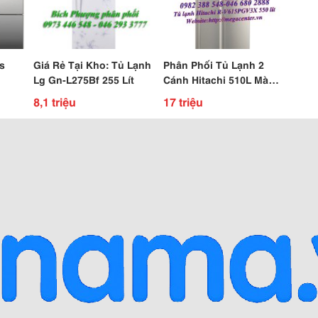
s
Giá Rẻ Tại Kho: Tủ Lạnh
Phân Phối Tủ Lạnh 2
Lg Gn-L275Bf 255 Lít
Cánh Hitachi 510L Màu
4 Lít
Inox V615Pgv3Xinx Hàng
8,1 triệu
17 triệu
ái
Chính Hãng