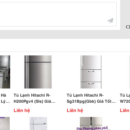
 Hà
Tủ Lạnh Hitachi R-
Tủ Lạnh Hitachi R-
Tủ L
 Lý,
H200Pgv4 (Sls) Giá
Sg31Bpg(Gbk) Giá Tốt
W720
7.690.000Đ
Nhất Hà Nội
Khuy
Liên hệ
Liên hệ
Liên