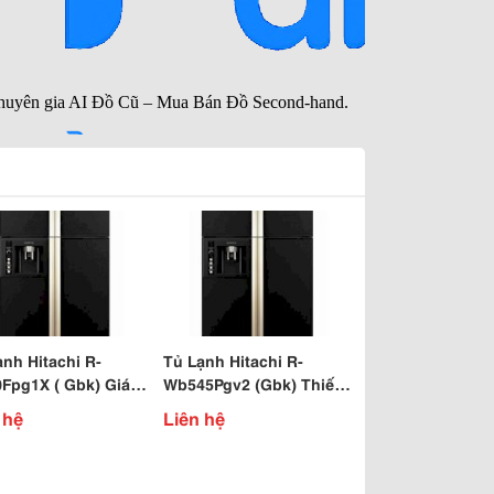
ạnh Hitachi R-
Tủ Lạnh Hitachi R-
Fpg1X ( Gbk) Giá
Wb545Pgv2 (Gbk) Thiết
ến Mãi Cực Cool
Kế Sang Trọng Tiện Ích
 hệ
Liên hệ