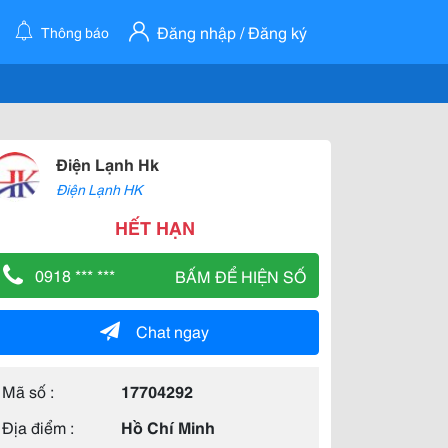
Đăng nhập / Đăng ký
Thông báo
Điện Lạnh Hk
Điện Lạnh HK
HẾT HẠN
0918 *** ***
BẤM ĐỂ HIỆN SỐ
Chat ngay
Mã số :
17704292
Địa điểm :
Hồ Chí Minh