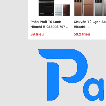
Phân Phối Tủ Lạnh
Chuyên Tủ Lạnh Sb
Hitachi R-C6800S 707 Lít
Hitachi
Thương Hiệu Hàng Đầu
Rm700Gpgv2Xmir 58
89 triệu
59,2 triệu
Đến Từ Nhật Bản.
Hàng Nhập Khẩu Th
Lan Giá Rẻ