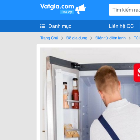
Danh mục
Liên hệ QC
Trang Chủ
Đồ gia dụng
Điện tử điện lạnh
Tủ 