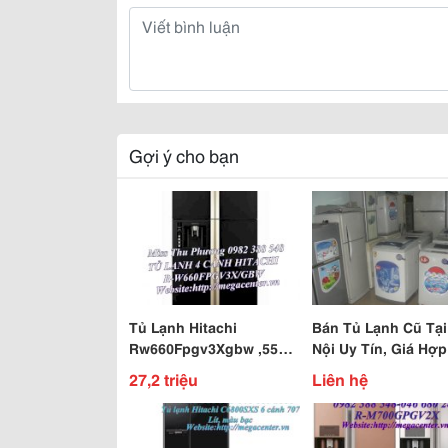
Gợi ý cho bạn
Tủ Lạnh Hitachi
Bán Tủ Lạnh Cũ Tại
Rw660Fpgv3Xgbw ,550L,
Nội Uy Tín, Giá Hợp
4 Cánh, Bảo Hành 1 Năm
Có Bảo Hành
27,2 triệu
Liên hệ
Chính Hãng