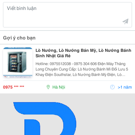
Gợi ý cho bạn
Lò Nướng, Lò Nướng Bán Mỳ, Lò Nướng Bánh
Sinh Nhật Giá Rẻ
Hotline: 0975512038 - 0975 304 606 Điện Máy Thăng
Long Chuyên Cung Cấp: Lò Nướng Bánh Mì Đối Lưu 5
Khay Điện Southstar, Lò Nướng Bánh Mỳ Điện, Lò
Nướng Bánh Đối Lưu, Lò Nướng Bánh Mỳ Đối Lưu 8
Khay Southstar, Lo Nuong Banh Mi, Lo Nuong Banh My,
0975 *** ***
Hà Nội
>1 năm
Lo Nu