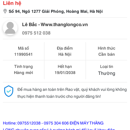
Liên hệ
Số 94, Ngõ 1277 Giải Phóng, Hoàng Mai, Hà Nội
Lê Bắc - Www.thanglongco.vn
0975 512 038
Mã số
Địa điểm
Hình thức
11990541
Hà Nội
Cần bán
Tình trạng
Hết hạn
Loại tin
Hàng mới
19/01/2038
Thường
Để mua hàng an toàn trên Rao vặt, quý khách vui lòng không
thực hiện thanh toán trước cho người đăng tin!
Hotline: 0975512038 - 0975 304 606 ĐIỆN MÁY THĂNG
LONG chuyên cung cấp:
Lò nướng bánh mì đối lưu 5 khay điện