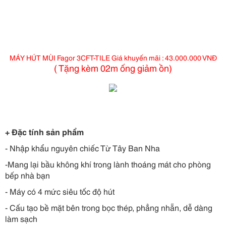
TILE
, MÁY HÚT MÙI, MAY HUT MUI, HÚT MÙI, HUT MUI, MÁY HÚT
KHỬ MÙI, HÚT KHÓI NHÀ BẾP, MÁY HÚT KHÓI, HÚT MÙI ĐẢO,
HÚT MÙI CỔ ĐIỂN, HÚT MÙI ĐỘC LẬP
MÁY HÚT MÙI
Fagor 3CFT-TILE
Giá khuyến mãi : 43.000.000 VNĐ
( Tặng kèm 02m ống giảm ồn)
+ Đặc tính sản phẩm
- Nhập khẩu nguyên chiếc Từ Tây Ban Nha
-Mang lại bầu không khí trong lành thoáng mát cho phòng
bếp nhà bạn
- Máy có 4 mức siêu tốc độ hút
- Cấu tạo bề mặt bên trong bọc thép, phẳng nhẵn, dễ dàng
làm sạch