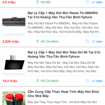
Black&Ndash;70 Hãng Sản Xuất: Fas
4,5 triệu
Hà Nội
>1 năm
Đại Lý Cấp 1 Máy Hút Mùi Faster Fs-0860Wd
Tại 515-Hoàng Văn Thụ-Tân Bình-Tphcm
Máy Hút Mùi Faster Fs-0860Wd , May Hut Mui Faster
Fs-0860Wd , Máy Hút Mùi, May Hut Mui, Hút Mùi, Hut
Mui, Máy Hút Khử Mùi, Hút Khóinhà Bếp, Máy Hút Khói,
Hút Mùi Đảo, Hút Mùi Cổ Điển, Hút Mùi Độc Lập Máy Hút
Mù I Faster Fs-0860Wd G Iá Khuyến Mãi
2,835 triệu
Hồ Chí Minh
>1 năm
Đại Lý Cấp 1 Máy Hút Mùi Teka Dvl 90 Tại 515-
Hoàng Văn Thụ-Tân Bình-Tphcm
Máy Hút Mùi Teka Dvl 90 , May Hut Mui Teka Dvl 90 ,
Máy Hút Mùi, May Hut Mui, Hút Mùi, Hut Mui, Máy Hút
Khử Mùi, Hút Khói Nhà Bếp, Máy Hút Khói, Hút Mùi
Đảo, Hút Mùi Cổ Điển, Hút Mùi Độc Lập Máy Hút Mùi
Teka Dvl 90 G Iá Khuyến Mãi :19.400.000 Vn
19,4 triệu
Hồ Chí Minh
>1 năm
Cần Cung Cấp Than Hoạt Tính Máy Hút Khói
Cho Nhà Bếp
Báo Giá Thay Than Hoạt Tính , Vệ Sinh Máy Hút Mùi