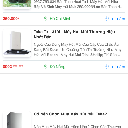
0937.763.834 Bán Than Hoạt Tính Máy Hút Mùi Nhà
Bếp Vệ Sinh Máy Hút Mùi: 350.000Đ/Lần Bán Than Hoạt
Tính 1 Hộp: 250.000Đ Vệ Sinh + Thay Than:
450.000Đ/Lần Vệ Sinh Thay Than Hoạt Tí
₫
250.000
Hồ Chí Minh
>1 năm
Taka Tk 1319I - Máy Hút Mùi Thương Hiệu
Nhật Bản
Ngoài Các Dòng Máy Hút Mùi Cao Cấp Của Châu Âu
Đang Rất Được Ưu Chuộng Trên Thị Trường Như Máy
Hút Mùi Bosch , Máy Hút Mùi Teka &Hellip; Thì Sản
Phẩm Hút Khử Mùi Của Taka Cũng Đang Được Nhiều
Chị Em Nội Trợ Việt Nam Tin Tưởng Và Sử Dụng. Taka
0903 *** ***
Đà Nẵng
>1 năm
Là T
Có Nên Chọn Mua Máy Hút Mùi Teka?
Nên Mua Máy Hút Mùi Hãng Nào ? Chọn Các Thương