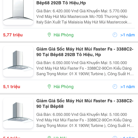
Bêp68 292B Tô Hiệu,Hp
Giá Bán: 6.420.000 Vnđ Giá Khuyến Mại: 5.770.000
Vnđ Máy Hút Mùi Mastercook Mc-70S Thương Hiệu
Italy Sản Xuất Tại Malaisia Máy Hút Mùi Mastercook
Mc-70S Nhập Khẩu Nguyên Chiếc Cao Cấp Tại
Bep68.Vn - Showroom Và Đại Lý
5,77 triệu
Hải Phòng
>1 năm
Giảm Giá Sốc Máy Hút Mùi Faster Fs - 3388C2-
90 Tại Bêp68 292B Tô Hiệu, Hp
Giá Bán: 6.050.000 Vnđ Giá Khuyến Mại: 5.100.000
Vnđ Máy Hút Mùi Faster Fs - 3388C2-90Cm Kiểu Dáng
Sang Trọng Motor: 01 X 190W( Turbine ), Công Suất Hút:
850M3/H Độ Ồn: ≪= 60Db, Hút Siêu Êm Điều Khiển:
Phím Nhấn
5,1 triệu
Hải Phòng
>1 năm
Giảm Giá Sốc Máy Hút Mùi Faster Fs - 3388C2-
90 Tại Bêp68
Giá Bán: 6.050.000 Vnđ Giá Khuyến Mại: 5.100.000
Vnđ Máy Hút Mùi Faster Fs - 3388C2-90Cm Kiểu Dáng
Sang Trọng Motor: 01 X 190W( Turbine ), Công Suất Hút:
850M3/H Độ Ồn: ≪= 60Db, Hút Siêu Êm Điều Khiển:
Phím Nhấn