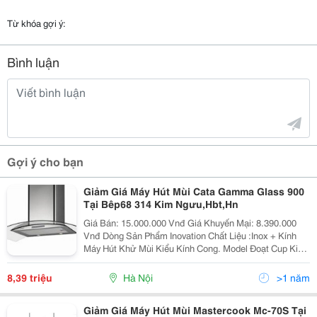
Từ khóa gợi ý:
Bình luận
Gợi ý cho bạn
Giảm Giá Máy Hút Mùi Cata Gamma Glass 900
Tại Bêp68 314 Kim Ngưu,Hbt,Hn
Giá Bán: 15.000.000 Vnđ Giá Khuyến Mại: 8.390.000
Vnđ Dòng Sản Phẩm Inovation Chất Liệu :Inox + Kính
Máy Hút Khử Mùi Kiểu Kính Cong. Model Đoạt Cup Kiểu
Dáng Đẹp Do Hiệp Hội Các Nhà Tạo Mẫu Công Nghiệp
Trao Tặng
8,39 triệu
Hà Nội
>1 năm
Giảm Giá Máy Hút Mùi Mastercook Mc-70S Tại