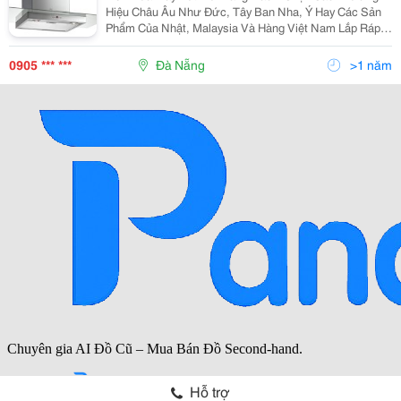
Hiệu Châu Âu Như Đức, Tây Ban Nha, Ý Hay Các Sản
Phẩm Của Nhật, Malaysia Và Hàng Việt Nam Lắp Ráp?
Vâng, Thế Giới Máy Hút Mùi Có Vô Vàng Kiểu Dáng,
Thương Hiệu Và Giá Cả Khác Nhau Như Thế Nên Sẽ
0905 *** ***
Đà Nẵng
>1 năm
Gây Khôn
Hỗ trợ