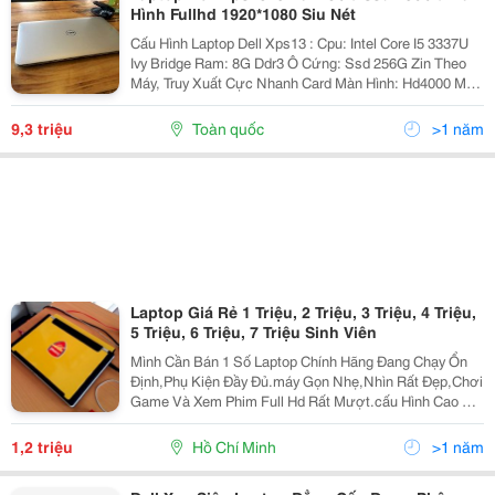
Hình Fullhd 1920*1080 Siu Nét
Cấu Hình Laptop Dell Xps13 : Cpu: Intel Core I5 3337U
Ivy Bridge Ram: 8G Ddr3 Ô Cứng: Ssd 256G Zin Theo
Máy, Truy Xuất Cực Nhanh Card Màn Hình: Hd4000 Màn
Hình: 13.3 Inch Fullhd 1920*1080P Giá Bán: 9.300.000
Vnd
9,3 triệu
Toàn quốc
>1 năm
Laptop Giá Rẻ 1 Triệu, 2 Triệu, 3 Triệu, 4 Triệu,
5 Triệu, 6 Triệu, 7 Triệu Sinh Viên
Mình Cần Bán 1 Số Laptop Chính Hãng Đang Chạy Ổn
Định,Phụ Kiện Đầy Đủ.máy Gọn Nhẹ,Nhìn Rất Đẹp,Chơi
Game Và Xem Phim Full Hd Rất Mượt.cấu Hình Cao Và
Đặc Biệt Pin Rất Lâu,Máy Chạy Êm,Tất Cả Còn Mới
98% Đt : 091.450.9791 Nam Liên Hệ : 36/4
1,2 triệu
Hồ Chí Minh
>1 năm