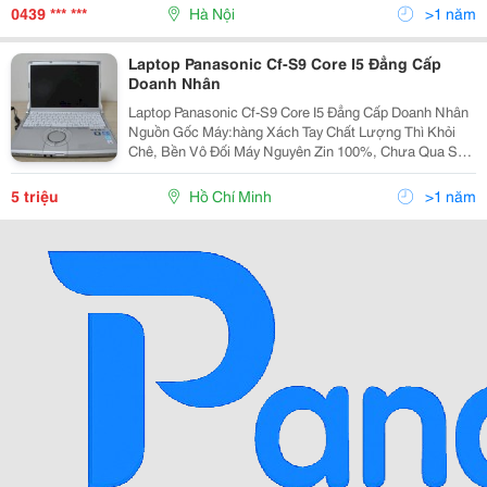
Hoàn Toàn Miễn Phí. 2. Chỉ Bán S
0439 *** ***
Hà Nội
>1 năm
Laptop Panasonic Cf-S9 Core I5 Đẳng Cấp
Doanh Nhân
Laptop Panasonic Cf-S9 Core I5 Đẳng Cấp Doanh Nhân ​
Nguồn Gốc Máy:hàng Xách Tay Chất Lượng Thì Khỏi
Chê, Bền Vô Đối Máy Nguyên Zin 100%, Chưa Qua Sửa
Chữa, Hư Hỏng Hay Thay Thế Ngoại Hình Máy Còn
Good, 99.9% - Coi Máy Sẽ Ưng ( Gần Như Mới
5 triệu
Hồ Chí Minh
>1 năm