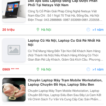
Dell Xps Siêu Laptop Đẳng Cấp Được Phân
Phối Tại Netsys Việt Nam
Công Ty Cổ Phần Giải Pháp Công Nghệ Netsys Việt
Nam Địa Chỉ : Số 1 Ngõ 70 Thái Hà, Đống Đa, Hà Nội
Điện Thoại: 043.2888866- 0987.933999-0981.233558
Email: Vietanh @Netsys.vn Website: Http://Netsys.vn
Cung Cấp Giải Pháp, Thiết Bị Công Nghệ Thông Tin M
20 triệu
Hà Nội
>1 năm
Laptop Cũ Hà Nội, Laptop Cu Giá Rẻ Nhất Hà
Nội
Có Thể Mang Hàng Đến Tận Nơi Để Khách Xem Hàng
(Nội Thành Hà Nội) Nếu Khách Hàng Không Có Thời
Gian Bán Rẻ Lấy Khách, Giảm Giá Kích Cầu. Phương
Châm Làm Việc: &Quot;Nếu Các Bạn Search Các Mã
Hàng Ở Đâu Rẻ Hơn Chúng Tôi Bù Chênh Lệch Gấp
0969 *** ***
Hà Nội
>1 năm
Đôi&Quot;. Để Các Bạ
Chuyên Laptop Máy Trạm Mobile Workstation,
Laptop Chuyên Đồ Họa, Laptop Siêu Ben
Chuyên Laptop Máy Trạm Mobile Workstation, Laptop
Chuyên Đồ Họa, Laptop Siêu Ben Sau Đây Là Cam Kết
Về Chính Sách Tư Vấn Và Cung Cấp Các Sản Phẩm
Của Công Ty Máy Tính Thái Vinh 1 . Việc Tư Vấn Là