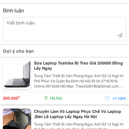
Bình luận
Gợi ý cho bạn
Sửa Laptop Toshiba Bị Treo Giá 200000 Đồng
Lấy Ngay
Trung Tâm Thiết Bị Văn Phòng Ngọc Anh Số 12 Ngõ 41
Phố Phúc Xá Quận Ba Đình Hà Nội Đt 04 37167616-
Online 0913526180 Mail: Theloi526180@Gmail.com
Quý Khách Lưu Ý :Có Nhiều Nơi Sao Chép Lại Nội Dung
Này ,Nhưng Đã Bị Đôn Giá Trung Tâm Ch
₫
200.000
Hà Nội
>1 năm
Chuyên Làm Vỏ Laptop Phục Chế Vỏ Laptop
,Bản Lề Laptop Lấy Ngay Hà Nội
Trung Tâm Thiết Bị Văn Phòng Ngọc Anh Số 12 Ngõ 41