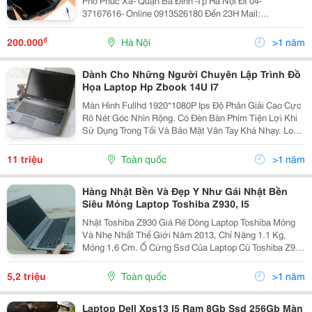
Phố Phúc Xá- Quận Ba Đình -Tp Hà Nội Đt 04-
37167616- Online 0913526180 Đến 23H Mail:
Theloi526180@Gmail.com Quý Khách Lưu Ý : Có Nhiều
Nơi Sao Chép Lại Nội Dung Này ,Là Trung Gian Khô
₫
200.000
Hà Nội
>1 năm
Dành Cho Những Người Chuyên Lập Trình Đồ
Họa Laptop Hp Zbook 14U I7
Màn Hình Fullhd 1920*1080P Ips Độ Phân Giải Cao Cực
Rõ Nét Góc Nhìn Rộng. Có Đèn Bàn Phím Tiện Lợi Khi
Sử Dụng Trong Tối Và Bảo Mật Vân Tay Khá Nhạy. Loa
Nghe Cực Tốt, Bass To Rõ Vang Xa. Đây Là Dòng
Laptop Nhập Khẩu Thanh Lý Từ Quân Đội Usa
11 triệu
Toàn quốc
>1 năm
Hàng Nhật Bền Và Đẹp Y Như Gái Nhật Bền
Siêu Mỏng Laptop Toshiba Z930, I5
Nhật Toshiba Z930 Giá Rẻ Dòng Laptop Toshiba Mỏng
Và Nhẹ Nhất Thế Giới Năm 2013, Chỉ Nặng 1.1 Kg,
Mỏng 1,6 Cm. Ổ Cứng Ssd Của Laptop Cũ Toshiba Z930
Truy Xuất Cực Nhanh Khởi Động Win Chỉ Vài Giây. Có
Tích Hợp Đủ Cổng Kết Nối Như Vga, Hdmi. Chất Liệu...
5,2 triệu
Toàn quốc
>1 năm
Laptop Dell Xps13 I5 Ram 8Gb Ssd 256Gb Màn