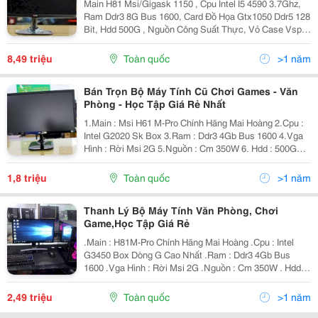
Main H81 Msi/Gigask 1150 , Cpu Intel I5 4590 3.7Ghz,
Ram Ddr3 8G Bus 1600, Card Đồ Họa Gtx1050 Ddr5 128
Bit, Hdd 500G , Nguồn Công Suất Thực, Vỏ Case Vsp
Led , Màn Hình Samsung / Lg/ Hp 24 Inh Full Hd&Quot;
Giá Khoảng 8.49Tr Là Ok Pubg, Fifa4 Max Setting
8,49 triệu
Toàn quốc
>1 năm
Bán Trọn Bộ Máy Tính Cũ Chơi Games - Văn
Phòng - Học Tập Giá Rẻ Nhất
1.Main : Msi H61 M-Pro Chính Hãng Mai Hoàng 2.Cpu :
Intel G2020 Sk Box 3.Ram : Ddr3 4Gb Bus 1600 4.Vga
Hình : Rời Msi 2G 5.Nguồn : Cm 350W 6. Hdd : 500G
Samsung 7.Màn Hình : Led 22&Rdquo; Led Full Hd Đẹp
Như Ko Tì Vết *Tất Cả Hàn
1,8 triệu
Toàn quốc
>1 năm
Thanh Lý Bộ Máy Tính Văn Phòng, Chơi
Game,Học Tập Giá Rẻ
.Main : H81M-Pro Chính Hãng Mai Hoàng .Cpu : Intel
G3450 Box Dòng G Cao Nhất .Ram : Ddr3 4Gb Bus
1600 .Vga Hình : Rời Msi 2G .Nguồn : Cm 350W . Hdd :
500G Samsung .Màn Hình : Led
20&Quot;22&Rdquo;24&Quot; Led Full Hd Đẹp Như Ko
2,49 triệu
Toàn quốc
>1 năm
Tì Vết, Khách