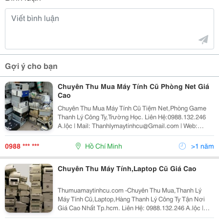
Gợi ý cho bạn
Chuyên Thu Mua Máy Tính Cũ Phòng Net Giá
Cao
Chuyên Thu Mua Máy Tính Cũ Tiệm Net,Phòng Game
Thanh Lý Công Ty,Trường Học. Liên Hệ:0988.132.246
A.lộc | Mail: Thanhlymaytinhcu@Gmail.com | Web:
Minhkhoicomputer.blogspot.com Thu Mua Phòng
Net,Thanh Lý Phòng Games Giá Cao Khu Vực Nội
0988 *** ***
Hồ Chí Minh
>1 năm
Ngoại Thành. Chu
Chuyên Thu Máy Tính,Laptop Cũ Giá Cao
Thumuamaytinhcu.com -Chuyên Thu Mua,Thanh Lý
Máy Tính Cũ,Laptop,Hàng Thanh Lý Công Ty Tận Nơi
Giá Cao Nhất Tp.hcm. Liên Hệ: 0988.132.246 A.lộc |
Mail: Thanhlymaytinhcu@Gmail.com | Web: