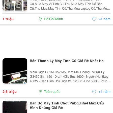
Cũ,Mua Máy Vi Tính Cũ,Thu Mua Máy Tính Để Bàn
Cũ,Thu Mua Máy Tính Cũ,Thu Mua Laptop Cũ,Thu Mua
Linh Kiện Máy Tính Cũ,Thu Mua Máy In Cũ,Thu Mua
Phòng Net,Thu Mua Máy In Cũ,Thu Mua Thiết Bị Văn
1 triệu
Hồ Chí Minh
>1 năm
Phòng,Thu Mua
Bán Thanh Lý Máy Tính Cũ Giá Rẻ Nhất Hn
Main Giga H81M-Ds2 Msi Tem Mai Hoàng - Vi Xử Lý
G3450 Sk 1150 - Dram 4Gb Bus 1600 - Nguồn Huntkey
400W - Cạc Hình Rời Giga 2G 128Bít -Hdd 500G Botrom
Sever Game Gia : 2.690.000 Vnd - Màn Hinh : 20In , 22In
,24In, 27In Lg Samsung, Aoc Hd, Ful
2,6 triệu
Toàn quốc
>1 năm
Bán Bộ Máy Tính Chơi Pubg,Fifa4 Max Cấu
Hình Khủng Giá Rẻ