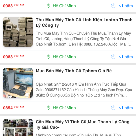
Minhkhoicomputer Xem Video Dịch Vụ Của Chúng Tôi :
0988 *** ***
Hồ Chí Minh
>1 năm
Youtube Xem Tr
Thu Mua Máy Tính Cũ,Linh Kiện,Laptop Thanh
Lý Công Ty
Thu Mua May Tinh Cu - Chuyên Thu Mua,Thanh Lý Máy
Tính Cũ,Laptop,Hàng Thanh Lý Công Ty Tận Nơi Giá
Cao Nhất Tp.hcm. Liên Hệ: 0988.132.246 A.lộc | Mail:
Thanhlymaytinhcu@Gmail.com | Web:
Minhkhoicomputer Xem Video Dịch Vụ Của Chúng Tôi:
0988 *** ***
Hồ Chí Minh
>1 năm
Youtube Xem Tr
Mua Bán Máy Tính Cũ Tphcm Giá Rẻ
Cập Nhật: 24/12/2016 X Em Hình Ảnh Trực Tiếp Qua
Zalo:0909371162 Cấu Hình 1: Thùng Máy Gọn Đẹp. Cpu
3Ghz Ổ Cứng 80Gb Bộ Nhớ 1Gb Lcd 15 Inch Phím
Chuột Đầy Đủ Giá: 1 Triệu Bh 1 Tháng Thêm 300 Ngày
Bh 6 Tháng, Thêm 5
0854 *** ***
Hồ Chí Minh
>1 năm
Cần Mua Máy Vi Tính Cũ,Mua Thanh Lý Công
Ty Giá Cao-
Minhkhoicomputer.com -Chuyên Thu Mua Vi Tính