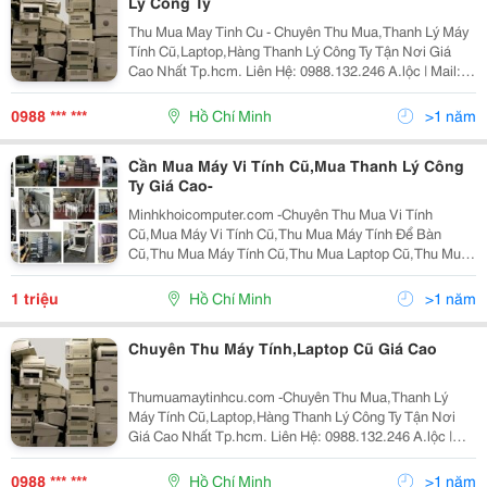
Lý Công Ty
Thu Mua May Tinh Cu - Chuyên Thu Mua,Thanh Lý Máy
Tính Cũ,Laptop,Hàng Thanh Lý Công Ty Tận Nơi Giá
Cao Nhất Tp.hcm. Liên Hệ: 0988.132.246 A.lộc | Mail:
Thanhlymaytinhcu@Gmail.com | Web:
Minhkhoicomputer Xem Video Dịch Vụ Của Chúng Tôi:
0988 *** ***
Hồ Chí Minh
>1 năm
Youtube Xem Tr
Cần Mua Máy Vi Tính Cũ,Mua Thanh Lý Công
Ty Giá Cao-
Minhkhoicomputer.com -Chuyên Thu Mua Vi Tính
Cũ,Mua Máy Vi Tính Cũ,Thu Mua Máy Tính Để Bàn
Cũ,Thu Mua Máy Tính Cũ,Thu Mua Laptop Cũ,Thu Mua
Linh Kiện Máy Tính Cũ,Thu Mua Máy In Cũ,Thu Mua
Phòng Net,Thu Mua Máy In Cũ,Thu Mua Thiết Bị Văn
1 triệu
Hồ Chí Minh
>1 năm
Phòng,Thu Mua
Chuyên Thu Máy Tính,Laptop Cũ Giá Cao
Thumuamaytinhcu.com -Chuyên Thu Mua,Thanh Lý
Máy Tính Cũ,Laptop,Hàng Thanh Lý Công Ty Tận Nơi
Giá Cao Nhất Tp.hcm. Liên Hệ: 0988.132.246 A.lộc |
Mail: Thanhlymaytinhcu@Gmail.com | Web:
Minhkhoicomputer Xem Video Dịch Vụ Của Chúng Tôi :
0988 *** ***
Hồ Chí Minh
>1 năm