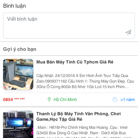
Bình luận
Gợi ý cho bạn
Mua Bán Máy Tính Cũ Tphcm Giá Rẻ
Cập Nhật: 24/12/2016 X Em Hình Ảnh Trực Tiếp Qua
Zalo:0909371162 Cấu Hình 1: Thùng Máy Gọn Đẹp. Cpu
3Ghz Ổ Cứng 80Gb Bộ Nhớ 1Gb Lcd 15 Inch Phím
Chuột Đầy Đủ Giá: 1 Triệu Bh 1 Tháng Thêm 300 Ngày
Bh 6 Tháng, Thêm 5
0854 *** ***
Hồ Chí Minh
>1 năm
Thanh Lý Bộ Máy Tính Văn Phòng, Chơi
Game,Học Tập Giá Rẻ
.Main : H81M-Pro Chính Hãng Mai Hoàng .Cpu : Intel
G3450 Box Dòng G Cao Nhất .Ram : Ddr3 4Gb Bus