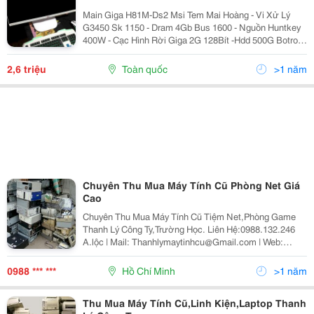
Main Giga H81M-Ds2 Msi Tem Mai Hoàng - Vi Xử Lý
G3450 Sk 1150 - Dram 4Gb Bus 1600 - Nguồn Huntkey
400W - Cạc Hình Rời Giga 2G 128Bít -Hdd 500G Botrom
Sever Game Gia : 2.690.000 Vnd - Màn Hinh : 20In , 22In
,24In, 27In Lg Samsung, Aoc Hd, Ful
2,6 triệu
Toàn quốc
>1 năm
Chuyên Thu Mua Máy Tính Cũ Phòng Net Giá
Cao
Chuyên Thu Mua Máy Tính Cũ Tiệm Net,Phòng Game
Thanh Lý Công Ty,Trường Học. Liên Hệ:0988.132.246
A.lộc | Mail: Thanhlymaytinhcu@Gmail.com | Web:
Minhkhoicomputer.blogspot.com Thu Mua Phòng
Net,Thanh Lý Phòng Games Giá Cao Khu Vực Nội
0988 *** ***
Hồ Chí Minh
>1 năm
Ngoại Thành. Chu
Thu Mua Máy Tính Cũ,Linh Kiện,Laptop Thanh