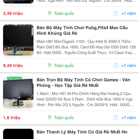
1600 .Vga Hình : Rời Msi 2G .Nguồn : Cm 350W . Hdd :
500G Samsung .Màn Hình : Led
20&Quot;22&Rdquo;24&Quot; Led Full Hd Đẹp Như Ko
2,49 triệu
Toàn quốc
>1 năm
Tì Vết, Khách
Bán Bộ Máy Tính Chơi Pubg,Fifa4 Max Cấu
Hình Khủng Giá Rẻ
Main H81 Msi/Gigask 1150 , Cpu Intel I5 4590 3.7Ghz,
Ram Ddr3 8G Bus 1600, Card Đồ Họa Gtx1050 Ddr5 128
Bit, Hdd 500G , Nguồn Công Suất Thực, Vỏ Case Vsp
Led , Màn Hình Samsung / Lg/ Hp 24 Inh Full Hd&Quot;
Giá Khoảng 8.49Tr Là Ok Pubg, Fifa4 Max Setting
8,49 triệu
Toàn quốc
>1 năm
Bán Trọn Bộ Máy Tính Cũ Chơi Games - Văn
Phòng - Học Tập Giá Rẻ Nhất
1.Main : Msi H61 M-Pro Chính Hãng Mai Hoàng 2.Cpu :
Intel G2020 Sk Box 3.Ram : Ddr3 4Gb Bus 1600 4.Vga
Hình : Rời Msi 2G 5.Nguồn : Cm 350W 6. Hdd : 500G
Samsung 7.Màn Hình : Led 22&Rdquo; Led Full Hd Đẹp
Như Ko Tì Vết *Tất Cả Hàn
1,8 triệu
Toàn quốc
>1 năm
Bán Thanh Lý Máy Tính Cũ Giá Rẻ Nhất Hn