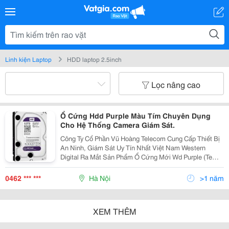
Linh kiện Laptop
HDD laptop 2.5inch
Lọc nâng cao
Ổ Cứng Hdd Purple Màu Tím Chuyên Dụng
Cho Hệ Thống Camera Giám Sát.
Công Ty Cổ Phần Vũ Hoàng Telecom Cung Cấp Thiết Bị
An Ninh, Giám Sát Uy Tín Nhất Việt Nam Western
Digital Ra Mắt Sản Phẩm Ổ Cứng Mới Wd Purple (Tem
Mới Của Dòng Wd Av) Với Mục Đích Đặc Biệt Nhằm
Phục Vụ Thị Trường Camera Theo Dõi, Giám Sát V
0462 *** ***
Hà Nội
>1 năm
XEM THÊM