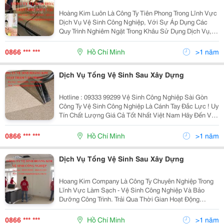
Hoàng Kim Luôn Là Công Ty Tiên Phong Trong Lĩnh Vực
Dịch Vụ Vệ Sinh Công Nghiệp, Với Sự Áp Dụng Các
Quy Trình Nghiêm Ngặt Trong Khâu Sử Dụng Dịch Vụ,
Áp Dụng Các Kỹ Thuật Tiên Tiến Nhất Luôn Được Đội
Ngũ Dịch Vụ Vệ Sinh Công Nghiệp Áp Dụng Thực Hiện
0866 *** ***
Hồ Chí Minh
>1 năm
Dịch Vụ Tổng Vệ Sinh Sau Xây Dựng
Hotline : 09333 99299 Vệ Sinh Công Nghiệp Sài Gòn
Công Ty Vệ Sinh Công Nghiệp Là Cánh Tay Đắc Lực ! Uy
Tín Chất Lượng Giá Cả Tốt Nhất Việt Nam Hãy Đến Với
Công Ty Vệ Sinh Công Nghiệp Sài Gòn Để Được Trải
Nghiệm Dịch Vụ Vệ Sinh Công Nghiệp Tạ
0866 *** ***
Hồ Chí Minh
>1 năm
Dịch Vụ Tổng Vệ Sinh Sau Xây Dựng
Hoang Kim Company Là Công Ty Chuyên Nghiệp Trong
Lĩnh Vực Làm Sạch - Vệ Sinh Công Nghiệp Và Bảo
Dưỡng Công Trình. Trải Qua Thời Gian Hoạt Động
Chúng Tôi Ngày Càng Khẳng Định Được Chất Lượng,
Nâng Cao Thương Hiệu Trên Thị Trường, Quy Mô Lao
0866 *** ***
Hồ Chí Minh
>1 năm