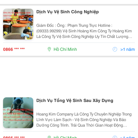
Động Không
Dịch Vụ Vệ Sinh Công Nghiệp
Giám Đốc : Ông : Phạm Trung Trực Hotline :
(09333.99299) Vệ Sinh Hoàng Kim Công Ty Hoàng Kim
Là Công Ty Vệ Sinh Công Nghiệp Uy Tín Chất Lượng
Giá Cả Tốt Nhất Việt Nam Hãy Đến Với Công Ty Vệ Sinh
Hoàng Kim Để Được Trải Nghiệm Dịch Vụ Vệ Sinh
0866 *** ***
Hồ Chí Minh
>1 năm
Dịch Vụ Tổng Vệ Sinh Sau Xây Dựng
Hoang Kim Company Là Công Ty Chuyên Nghiệp Trong
Lĩnh Vực Làm Sạch - Vệ Sinh Công Nghiệp Và Bảo
Dưỡng Công Trình. Trải Qua Thời Gian Hoạt Động
Chúng Tôi Ngày Càng Khẳng Định Được Chất Lượng,
Nâng Cao Thương Hiệu Trên Thị Trường, Quy Mô Lao
0866 *** ***
Hồ Chí Minh
>1 năm