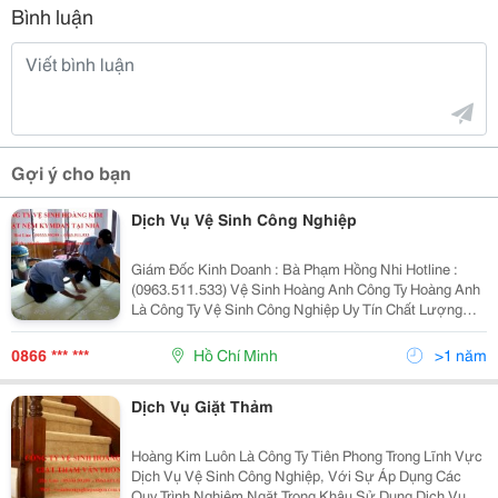
Bình luận
Gợi ý cho bạn
Dịch Vụ Vệ Sinh Công Nghiệp
Giám Đốc Kinh Doanh : Bà Phạm Hồng Nhi Hotline :
(0963.511.533) Vệ Sinh Hoàng Anh Công Ty Hoàng Anh
Là Công Ty Vệ Sinh Công Nghiệp Uy Tín Chất Lượng
Giá Cả Tốt Nhất Việt Nam Hãy Đến Với Công Ty Vệ Sinh
Hoàng Anh Để Được Trải Nghiệm Dịch Vụ V
0866 *** ***
Hồ Chí Minh
>1 năm
Dịch Vụ Giặt Thảm
Hoàng Kim Luôn Là Công Ty Tiên Phong Trong Lĩnh Vực
Dịch Vụ Vệ Sinh Công Nghiệp, Với Sự Áp Dụng Các
Quy Trình Nghiêm Ngặt Trong Khâu Sử Dụng Dịch Vụ,