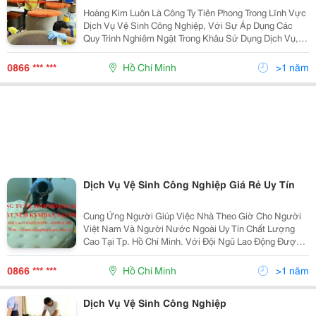
Hoàng Kim Luôn Là Công Ty Tiên Phong Trong Lĩnh Vực
Dịch Vụ Vệ Sinh Công Nghiệp, Với Sự Áp Dụng Các
Quy Trình Nghiêm Ngặt Trong Khâu Sử Dụng Dịch Vụ,
Áp Dụng Các Kỹ Thuật Tiên Tiến Nhất Luôn Được Đội
Ngũ Dịch Vụ Vệ Sinh Công Nghiệp Áp Dụng Thực Hiện
0866 *** ***
Hồ Chí Minh
>1 năm
Dịch Vụ Vệ Sinh Công Nghiệp Giá Rẻ Uy Tín
Cung Ứng Người Giúp Việc Nhà Theo Giờ Cho Người
Việt Nam Và Người Nước Ngoài Uy Tín Chất Lượng
Cao Tại Tp. Hồ Chí Minh. Với Đội Ngũ Lao Động Được
Chọn Lựa Và Đào Tạo Trình Độ Chuyên Môn Kỹ Lưỡng,
Thông Thạo Các Kỹ Năng Cơ Bản Về Giúp Việc Nhà
0866 *** ***
Hồ Chí Minh
>1 năm
Như: Sử
Dịch Vụ Vệ Sinh Công Nghiệp