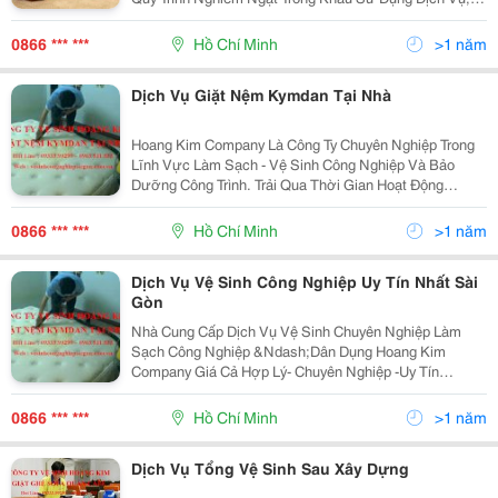
Áp Dụng Các Kỹ Thuật Tiên Tiến Nhất Luôn Được Đội
Ngũ Dịch Vụ Vệ Sinh Công Nghiệp Áp Dụng Thực Hiện
0866 *** ***
Hồ Chí Minh
>1 năm
Dịch Vụ Giặt Nệm Kymdan Tại Nhà
Hoang Kim Company Là Công Ty Chuyên Nghiệp Trong
Lĩnh Vực Làm Sạch - Vệ Sinh Công Nghiệp Và Bảo
Dưỡng Công Trình. Trải Qua Thời Gian Hoạt Động
Chúng Tôi Ngày Càng Khẳng Định Được Chất Lượng,
Nâng Cao Thương Hiệu Trên Thị Trường, Quy Mô Lao
0866 *** ***
Hồ Chí Minh
>1 năm
Động Không
Dịch Vụ Vệ Sinh Công Nghiệp Uy Tín Nhất Sài
Gòn
Nhà Cung Cấp Dịch Vụ Vệ Sinh Chuyên Nghiệp Làm
Sạch Công Nghiệp &Ndash;Dân Dụng Hoang Kim
Company Giá Cả Hợp Lý- Chuyên Nghiệp -Uy Tín
&Ndash; Kỹ Lưỡng A. Dịch Vụ Vệ Sinh Công Nghiệp 1.
Vệ Sinh Trọn Gói Công Trình Sau Xây Dựng: Nhà Phố,
0866 *** ***
Hồ Chí Minh
>1 năm
Căn Hộ
Dịch Vụ Tổng Vệ Sinh Sau Xây Dựng