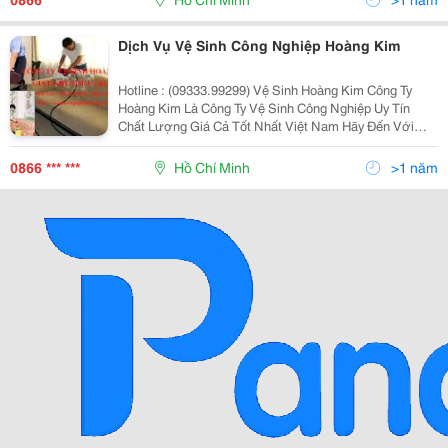
Động Không
Dịch Vụ Vệ Sinh Công Nghiệp Hoàng Kim
Hotline : (09333.99299) Vệ Sinh Hoàng Kim Công Ty
Hoàng Kim Là Công Ty Vệ Sinh Công Nghiệp Uy Tín
Chất Lượng Giá Cả Tốt Nhất Việt Nam Hãy Đến Với
Công Ty Vệ Sinh Hoàng Kim Để Được Trải Nghiệm Dịch
Vụ Vệ Sinh Công Nghiệp Tại Công Ty Chúng Tôi
0866 *** ***
Hồ Chí Minh
>1 năm