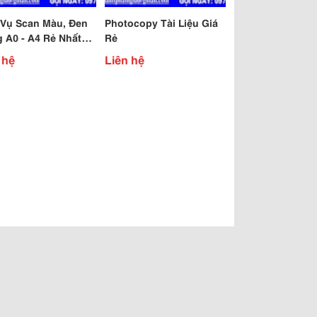
 Vụ Scan Màu, Đen
Photocopy Tài Liệu Giá
g A0 - A4 Rẻ Nhất
Rẻ
i, Có Vat
 hệ
Liên hệ