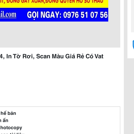
4, In Tờ Rơi, Scan Màu Giá Rẻ Có Vat
Chế bản
In ấn
Photocopy