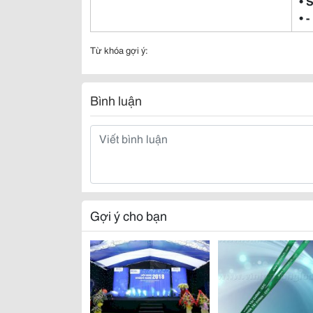
• 
• -
Từ khóa gợi ý:
Bình luận
Gợi ý cho bạn