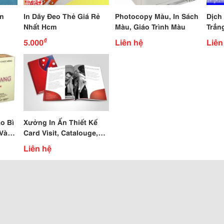
ân
In Dây Đeo Thẻ Giá Rẻ
Photocopy Màu, In Sách
Dịch
Nhất Hcm
Màu, Giáo Trình Màu
Trắn
Hà Nộ
₫
5.000
Liên hệ
Liên
o Bì
Xưởng In Ấn Thiết Kế
 Và
Card Visit, Catalouge,
Broucher, Tờ Rơi, Sổ
Liên hệ
Note Theo Yêu C