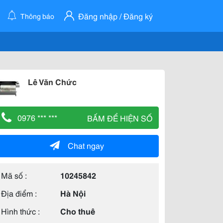
Đăng nhập / Đăng ký
Thông báo
Lê Văn Chức
0976 *** ***
BẤM ĐỂ HIỆN SỐ
Chat ngay
Mã số :
10245842
Địa điểm :
Hà Nội
Hình thức :
Cho thuê