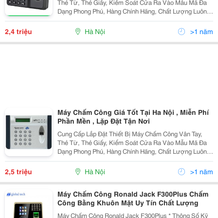
Thẻ Từ, Thẻ Giấy, Kiểm Soát Cửa Ra Vào Mẫu Mã Đa
Dạng Phong Phú, Hàng Chính Hãng, Chất Lượng Luôn
Đảm Bảo C Đuợc Đánh Giá Hàng Đầu Trong Khu Vực
Trong Nhiều Năm Liền Tel 04.39879167 - 0902.199
2,4 triệu
Hà Nội
>1 năm
Máy Chấm Công Giá Tốt Tại Ha Nội , Miễn Phí
Phần Mền , Lặp Đặt Tận Nơi
Cung Cấp Lắp Đặt Thiết Bị Máy Chấm Công Vân Tay,
Thẻ Từ, Thẻ Giấy, Kiểm Soát Cửa Ra Vào Mẫu Mã Đa
Dạng Phong Phú, Hàng Chính Hãng, Chất Lượng Luôn
Đảm Bảo Đuợc Đánh Giá Hàng Đầu Trong Khu Vực
Trong Nhiều Năm Liền Tel 04.39879167 - 0902.199.5
2,5 triệu
Hà Nội
>1 năm
Máy Chấm Công Ronald Jack F300Plus Chấm
Công Bằng Khuôn Mặt Uy Tín Chất Lượng
Máy Chấm Công Ronald Jack F300Plus * Thông Số Kỹ