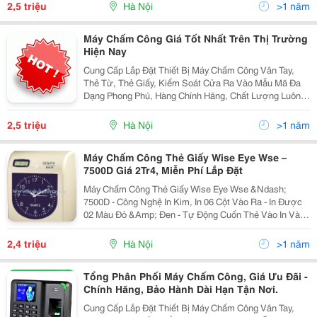
Ở Công Ty Cổ Phần Đầu Tư Thương Mại Và Sản
2,5 triệu
Hà Nội
>1 năm
Máy Chấm Công Giá Tốt Nhất Trên Thị Trường
Hiện Nay
Cung Cấp Lắp Đặt Thiết Bị Máy Chấm Công Vân Tay,
Thẻ Từ, Thẻ Giấy, Kiểm Soát Cửa Ra Vào Mẫu Mã Đa
Dạng Phong Phú, Hàng Chính Hãng, Chất Lượng Luôn
Đảm Bảo Đuợc Đánh Giá Hàng Đầu Trong Khu Vực
Trong Nhiều Năm Liền Tel 04.39879167 - 0902.199.5
2,5 triệu
Hà Nội
>1 năm
Máy Chấm Công Thẻ Giấy Wise Eye Wse –
7500D Giá 2Tr4, Miễn Phí Lắp Đặt
Máy Chấm Công Thẻ Giấy Wise Eye Wse &Ndash;
7500D - Công Nghệ In Kim, In 06 Cột Vào Ra - In Được
02 Màu Đỏ &Amp; Đen - Tự Động Cuốn Thẻ Vào In Và
Đẩy Thẻ Lên. - Tự Động Cập Nhật Lại Ngày Giờ Khi Xảy
Ra Mất Điện - Phân Biệt Mặt Thẻ Khi
2,4 triệu
Hà Nội
>1 năm
Tổng Phân Phối Máy Chấm Công, Giá Ưu Đãi -
Chính Hãng, Bảo Hành Dài Hạn Tận Nơi.
Cung Cấp Lắp Đặt Thiết Bị Máy Chấm Công Vân Tay,