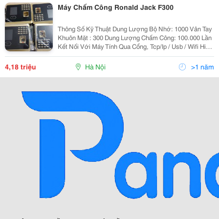
Máy Chấm Công Ronald Jack F300
Thông Số Kỹ Thuật Dung Lượng Bộ Nhớ: 1000 Vân Tay
Khuôn Mặt : 300 Dung Lượng Chấm Công: 100.000 Lần
Kết Nối Với Máy Tính Qua Cổng, Tcp/Ip / Usb / Wifi Hiển
Thị Tên Người Chấm Công Lên Máy. Dữ Liệu Trong Máy
Không Bị Mất Khi Xãy Ra C
4,18 triệu
Hà Nội
>1 năm