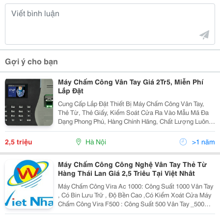
Gợi ý cho bạn
Máy Chấm Công Vân Tay Giá 2Tr5, Miễn Phí
Lắp Đặt
Cung Cấp Lắp Đặt Thiết Bị Máy Chấm Công Vân Tay,
Thẻ Từ, Thẻ Giấy, Kiểm Soát Cửa Ra Vào Mẫu Mã Đa
Dạng Phong Phú, Hàng Chính Hãng, Chất Lượng Luôn
Đảm Bảo Đuợc Đánh Giá Hàng Đầu Trong Khu Vực
Trong Nhiều Năm Liền Tel 04.39879167 -...
2,5 triệu
Hà Nội
>1 năm
Máy Chấm Công Công Nghệ Vân Tay Thẻ Từ
Hàng Thái Lan Giá 2,5 Triêu Tại Việt Nhât
Máy Chấm Công Vira Ac 1000: Công Suất 1000 Vân Tay
, Có Bin Lưu Trữ , Độ Bền Cao ,Có Kiểm Xoát Cửa Máy
Chấm Công Vira F500 : Công Suất 500 Vân Tay _500
Thẻ Từ ,Đơn Giản Dễ Sử Dụng Chất Lượng Tốt Chỉ Có