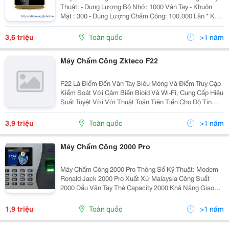
Thuật: - Dung Lượng Bộ Nhớ: 1000 Vân Tay - Khuôn
Mặt : 300 - Dung Lượng Chấm Công: 100.000 Lần * Kết
Nối Với Máy Tính Qua Cổng, Tcp/Ip / Usb / Wifi - Hiển
Thị Tên Người Chấm Công L
3,6 triệu
Toàn quốc
>1 năm
Máy Chấm Công Zkteco F22
F22 Là Điểm Đến Vân Tay Siêu Mỏng Và Điểm Truy Cập
Kiểm Soát Với Cảm Biến Bioid Và Wi-Fi, Cung Cấp Hiệu
Suất Tuyệt Vời Với Thuật Toán Tiên Tiến Cho Độ Tin
Cậy, Độ Chính Xác Và Tốc Độ Kết Hợp Tuyệt Vời. F22
Cung Cấp Thuật Toán Kết Hợp Dấu Vân Tay Nhan
3,9 triệu
Toàn quốc
>1 năm
Máy Chấm Công 2000 Pro
Máy Chấm Công 2000 Pro Thông Số Kỹ Thuật: Modem
Ronald Jack 2000 Pro Xuất Xứ Malaysia Công Suất
2000 Dấu Vân Tay Thẻ Capacity 2000 Khả Năng Giao
Dịch 80000 Lần (Trước Khi Đầy Và Reset Lại Máy) Ngôn
Ngữ English,
1,9 triệu
Toàn quốc
>1 năm