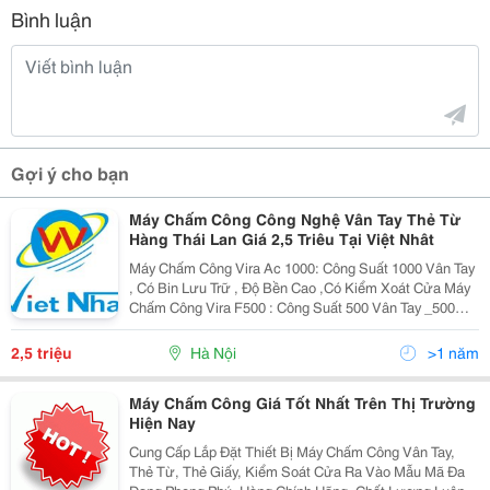
Bình luận
Gợi ý cho bạn
Máy Chấm Công Công Nghệ Vân Tay Thẻ Từ
Hàng Thái Lan Giá 2,5 Triêu Tại Việt Nhât
Máy Chấm Công Vira Ac 1000: Công Suất 1000 Vân Tay
, Có Bin Lưu Trữ , Độ Bền Cao ,Có Kiểm Xoát Cửa Máy
Chấm Công Vira F500 : Công Suất 500 Vân Tay _500
Thẻ Từ ,Đơn Giản Dễ Sử Dụng Chất Lượng Tốt Chỉ Có
Ở Công Ty Cổ Phần Đầu Tư Thương Mại Và Sản
2,5 triệu
Hà Nội
>1 năm
Máy Chấm Công Giá Tốt Nhất Trên Thị Trường
Hiện Nay
Cung Cấp Lắp Đặt Thiết Bị Máy Chấm Công Vân Tay,
Thẻ Từ, Thẻ Giấy, Kiểm Soát Cửa Ra Vào Mẫu Mã Đa