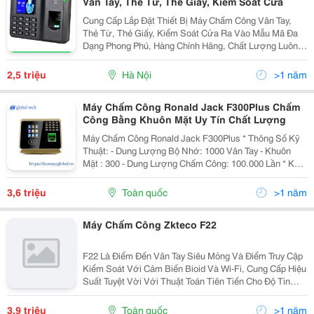
Vân Tay, Thẻ Từ, Thẻ Giấy, Kiểm Soát Cửa
Cung Cấp Lắp Đặt Thiết Bị Máy Chấm Công Vân Tay,
Thẻ Từ, Thẻ Giấy, Kiểm Soát Cửa Ra Vào Mẫu Mã Đa
Dạng Phong Phú, Hàng Chính Hãng, Chất Lượng Luôn
Đảm Bảo Đuợc Đánh Giá Hàng Đầu Trong Khu Vực
Trong Nhiều Năm Liền Tel 0987217507 / 0902224009
2,5 triệu
Hà Nội
>1 năm
Máy Chấm Công Ronald Jack F300Plus Chấm
Công Bằng Khuôn Mặt Uy Tín Chất Lượng
Máy Chấm Công Ronald Jack F300Plus * Thông Số Kỹ
Thuật: - Dung Lượng Bộ Nhớ: 1000 Vân Tay - Khuôn
Mặt : 300 - Dung Lượng Chấm Công: 100.000 Lần * Kết
Nối Với Máy Tính Qua Cổng, Tcp/Ip / Usb / Wifi - Hiển
Thị Tên Người Chấm Công L
3,6 triệu
Toàn quốc
>1 năm
Máy Chấm Công Zkteco F22
F22 Là Điểm Đến Vân Tay Siêu Mỏng Và Điểm Truy Cập
Kiểm Soát Với Cảm Biến Bioid Và Wi-Fi, Cung Cấp Hiệu
Suất Tuyệt Vời Với Thuật Toán Tiên Tiến Cho Độ Tin
Cậy, Độ Chính Xác Và Tốc Độ Kết Hợp Tuyệt Vời. F22
Cung Cấp Thuật Toán Kết Hợp Dấu Vân Tay Nhan
3,9 triệu
Toàn quốc
>1 năm