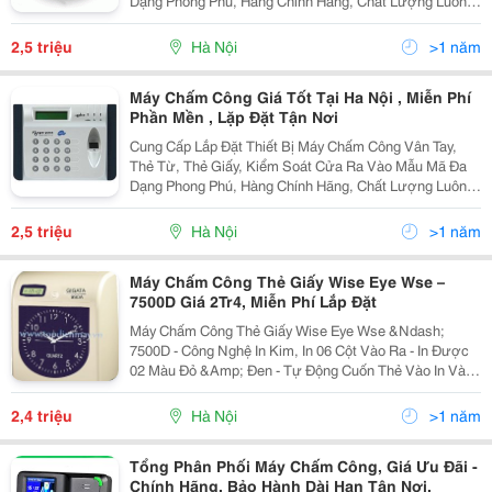
Dạng Phong Phú, Hàng Chính Hãng, Chất Lượng Luôn
Đảm Bảo Đuợc Đánh Giá Hàng Đầu Trong Khu Vực
Trong Nhiều Năm Liền Tel 04.39879167 - 0902.199.5
2,5 triệu
Hà Nội
>1 năm
Máy Chấm Công Giá Tốt Tại Ha Nội , Miễn Phí
Phần Mền , Lặp Đặt Tận Nơi
Cung Cấp Lắp Đặt Thiết Bị Máy Chấm Công Vân Tay,
Thẻ Từ, Thẻ Giấy, Kiểm Soát Cửa Ra Vào Mẫu Mã Đa
Dạng Phong Phú, Hàng Chính Hãng, Chất Lượng Luôn
Đảm Bảo Đuợc Đánh Giá Hàng Đầu Trong Khu Vực
Trong Nhiều Năm Liền Tel 04.39879167 - 0902.199.5
2,5 triệu
Hà Nội
>1 năm
Máy Chấm Công Thẻ Giấy Wise Eye Wse –
7500D Giá 2Tr4, Miễn Phí Lắp Đặt
Máy Chấm Công Thẻ Giấy Wise Eye Wse &Ndash;
7500D - Công Nghệ In Kim, In 06 Cột Vào Ra - In Được
02 Màu Đỏ &Amp; Đen - Tự Động Cuốn Thẻ Vào In Và
Đẩy Thẻ Lên. - Tự Động Cập Nhật Lại Ngày Giờ Khi Xảy
Ra Mất Điện - Phân Biệt Mặt Thẻ Khi
2,4 triệu
Hà Nội
>1 năm
Tổng Phân Phối Máy Chấm Công, Giá Ưu Đãi -
Chính Hãng, Bảo Hành Dài Hạn Tận Nơi.