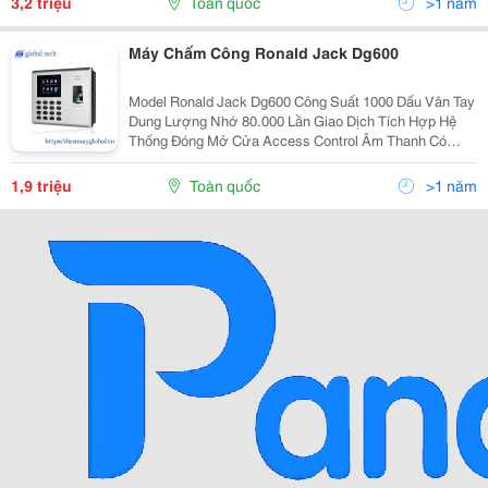
3,2 triệu
Toàn quốc
>1 năm
Máy Chấm Công Ronald Jack Dg600
Model Ronald Jack Dg600 Công Suất 1000 Dấu Vân Tay
Dung Lượng Nhớ 80.000 Lần Giao Dịch Tích Hợp Hệ
Thống Đóng Mở Cửa Access Control Âm Thanh Có
Password Có Hẹn Giờ Tắt Mở Máy Có Màn Hình 2.8″ Tft
Màu
1,9 triệu
Toàn quốc
>1 năm