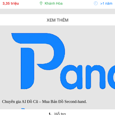
0583.512.966 &Ndash; 01234.80.6688 &Ndash; 0
3,35 triệu
Khánh Hòa
>1 năm
XEM THÊM
Hỗ trợ