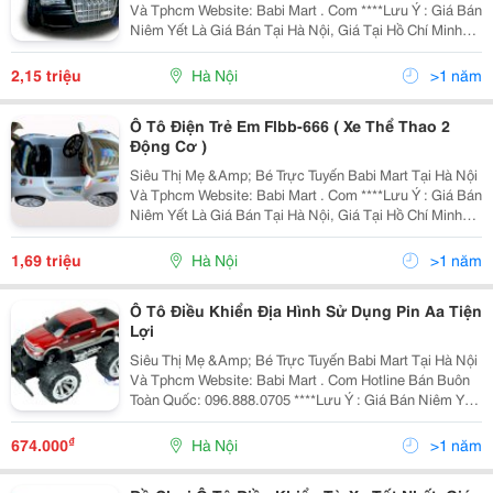
Và Tphcm Website: Babi Mart . Com ****Lưu Ý : Giá Bán
Niêm Yết Là Giá Bán Tại Hà Nội, Giá Tại Hồ Chí Minh
Có Thể Cao Hoặc Thấp Hơn Giá Bán Tại Hà Nội Do Chi
Phí Vận Chuyển, Chi Tiết V
2,15 triệu
Hà Nội
>1 năm
Ô Tô Điện Trẻ Em Flbb-666 ( Xe Thể Thao 2
Động Cơ )
Siêu Thị Mẹ &Amp; Bé Trực Tuyến Babi Mart Tại Hà Nội
Và Tphcm Website: Babi Mart . Com ****Lưu Ý : Giá Bán
Niêm Yết Là Giá Bán Tại Hà Nội, Giá Tại Hồ Chí Minh
Có Thể Cao Hoặc Thấp Hơn Giá Bán Tại Hà Nội Do Chi
Phí Vận Chuyển, Chi Tiết V
1,69 triệu
Hà Nội
>1 năm
Ô Tô Điều Khiển Địa Hình Sử Dụng Pin Aa Tiện
Lợi
Siêu Thị Mẹ &Amp; Bé Trực Tuyến Babi Mart Tại Hà Nội
Và Tphcm Website: Babi Mart . Com Hotline Bán Buôn
Toàn Quốc: 096.888.0705 ****Lưu Ý : Giá Bán Niêm Yết
Là Giá Bán Tại Hà Nội, Giá Tại Hồ Chí Minh Có Thể Cao
Hoặc Thấp Hơn Giá Bán Tại
₫
674.000
Hà Nội
>1 năm