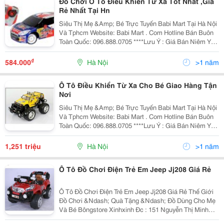
Đồ Chơi Ô Tô Điều Khiển Từ Xa Tốt Nhất ,Giá
Rẻ Nhất Tại Hn
Siêu Thị Mẹ &Amp; Bé Trực Tuyến Babi Mart Tại Hà Nội
Và Tphcm Website: Babi Mart . Com Hotline Bán Buôn
Toàn Quốc: 096.888.0705 ****Lưu Ý : Giá Bán Niêm Yết
Là Giá Bán Tại Hà Nội, Giá Tại Hồ Chí Minh Có Thể Cao
Hoặc Thấp Hơn Giá Bán Tại
₫
584.000
Hà Nội
>1 năm
Ô Tô Điều Khiển Từ Xa Cho Bé Giao Hàng Tận
Nơi
Siêu Thị Mẹ &Amp; Bé Trực Tuyến Babi Mart Tại Hà Nội
Và Tphcm Website: Babi Mart . Com Hotline Bán Buôn
Toàn Quốc: 096.888.0705 ****Lưu Ý : Giá Bán Niêm Yết
Là Giá Bán Tại Hà Nội, Giá Tại Hồ Chí Minh Có Thể Cao
Hoặc Thấp Hơn Giá Bán Tại
1,251 triệu
Hà Nội
>1 năm
Ô Tô Đồ Chơi Điện Trẻ Em Jeep Jj208 Giá Rẻ
Ô Tô Đồ Chơi Điện Trẻ Em Jeep Jj208 Giá Rẻ Thế Giới
Đồ Chơi &Ndash; Quà Tặng &Ndash; Đồ Dùng Cho Mẹ
Và Bé Bôngstore Xinhxinh Đc : 151 Nguyễn Thị Minh
Khai &Ndash; Tp, Nha Trang &Ndash; Khánh Hòa. Đt: