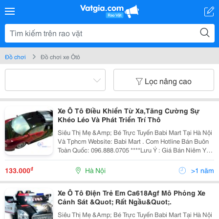
Đồ chơi
Đồ chơi xe Ôtô
Lọc nâng cao
Xe Ô Tô Điều Khiển Từ Xa,Tăng Cường Sự
Khéo Léo Và Phát Triển Trí Thô
Siêu Thị Mẹ &Amp; Bé Trực Tuyến Babi Mart Tại Hà Nội
Và Tphcm Website: Babi Mart . Com Hotline Bán Buôn
Toàn Quốc: 096.888.0705 ****Lưu Ý : Giá Bán Niêm Yết
Là Giá Bán Tại Hà Nội, Giá Tại Hồ Chí Minh Có Thể Cao
Hoặc Thấp Hơn Giá Bán Tại
₫
133.000
Hà Nội
>1 năm
Xe Ô Tô Điện Trẻ Em Ca618Agf Mô Phỏng Xe
Cảnh Sát &Quot; Rất Ngầu&Quot;.
Siêu Thị Mẹ &Amp; Bé Trực Tuyến Babi Mart Tại Hà Nội