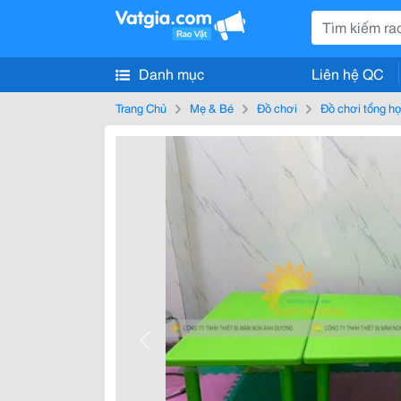
Danh mục
Liên hệ QC
Trang Chủ
Mẹ & Bé
Đồ chơi
Đồ chơi tổng h