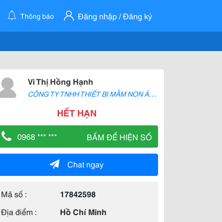
Đăng nhập / Đăng ký
Thông báo
Vi Thị Hồng Hạnh
C
ÔNG TY TNHH THIẾT BỊ MẦM NON ÁNH DƯƠNG
HẾT HẠN
0968 *** ***
BẤM ĐỂ HIỆN SỐ
Chat ngay
Mã số :
17842598
Địa điểm :
Hồ Chí Minh