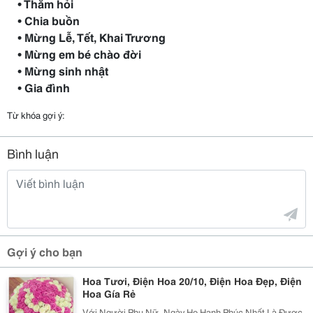
• Thăm hỏi
• Chia buồn
• Mừng Lễ, Tết, Khai Trương
• Mừng em bé chào đời
• Mừng sinh nhật
• Gia đình
Từ khóa gợi ý:
Bình luận
Gợi ý cho bạn
Hoa Tươi, Điện Hoa 20/10, Điện Hoa Đẹp, Điện
Hoa Gía Rẻ
Với Người Phụ Nữ, Ngày Họ Hạnh Phúc Nhất Là Được