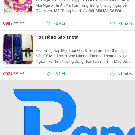
Mọi Người Tri Ân Và Tôn Trọng Trong Những Ngày Lễ
Của Mình. Một Trong Hai Ngày Đặt Biệt Mà Cả Đất
Nước Việt Nam Đều Tô Đậm Hình Ảnh Tuyệt Đẹp Của
Người Phụ Nữ Là Ngày 20/10, Ngày Phụ Nữ Việt Nam.
0988 *** ***
Hà Nội
>1 năm
Bạn H
Hoa Hồng Sáp Thơm
Hoa Hồng Sáp Một Loại Hoa Được Làm Từ Chất Liệu
Sáp Có Mùi Thơm Nhẹ Nhàng, Thoang Thoảng, Ngọt
Ngào Tạo Nên Những Bông Hoa Tươi Thắm, Màu Sắc
Rực Rỡ Nhìn Y Như Hoa Thật. Những Bông Hoa Hồng
Sáp Vĩnh Cửu Tươi Thắm Với Cách Bó Đẹp Mắt, Lịch
0974 *** ***
Hà Nội
>1 năm
Sự Được Đặt