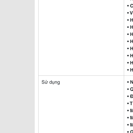
• 
• 
• 
• 
• 
• 
• 
• 
• 
• 
Sử dụng
• 
• 
• 
• 
• 
• 
• 
• 