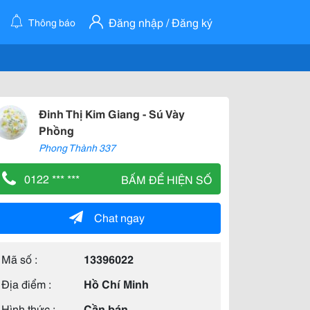
Đăng nhập / Đăng ký
Thông báo
Đinh Thị Kim Giang - Sú Vày
Phồng
Phong Thành 337
0122 *** ***
BẤM ĐỂ HIỆN SỐ
Chat ngay
Mã số :
13396022
Địa điểm :
Hồ Chí Minh
Hình thức :
Cần bán