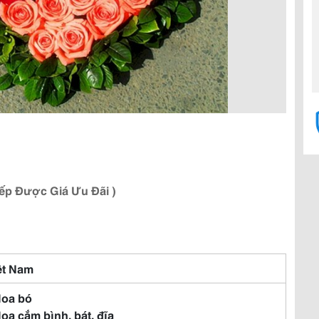
iếp Được Giá Ưu Đãi )
ệt Nam
Hoa bó
Hoa cắm bình, bát, đĩa