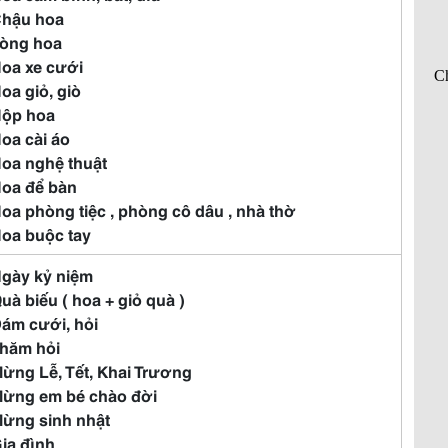
Chậu hoa
Vòng hoa
Hoa xe cưới
Hoa giỏ, giò
Hộp hoa
Hoa cài áo
Hoa nghệ thuật
Hoa để bàn
Hoa phòng tiệc , phòng cô dâu , nhà thờ
Hoa buộc tay
Ngày kỷ niệm
Quà biếu ( hoa + giỏ quà )
Đám cưới, hỏi
Thăm hỏi
Mừng Lễ, Tết, Khai Trương
Mừng em bé chào đời
Mừng sinh nhật
Gia đình