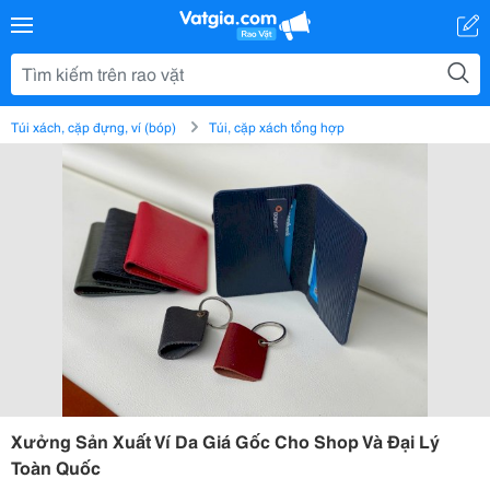
Túi xách, cặp đựng, ví (bóp)
Túi, cặp xách tổng hợp
Xưởng Sản Xuất Ví Da Giá Gốc Cho Shop Và Đại Lý
Toàn Quốc