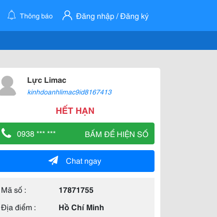
Đăng nhập / Đăng ký
Thông báo
Lực Limac
kinhdoanhlimac9id8167413
HẾT HẠN
0938 *** ***
BẤM ĐỂ HIỆN SỐ
Chat ngay
Mã số :
17871755
Địa điểm :
Hồ Chí Minh