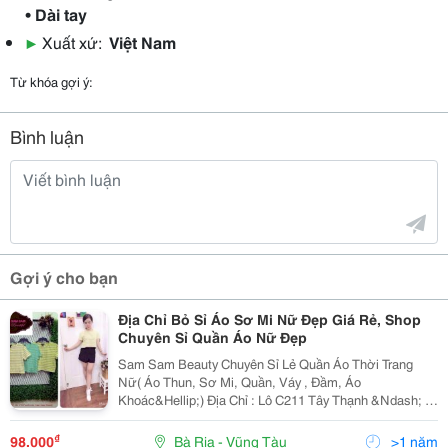
• Dài tay
▶
Xuất xứ:
Việt Nam
Từ khóa gợi ý:
Bình luận
Gợi ý cho bạn
Địa Chỉ Bỏ Sỉ Áo Sơ Mi Nữ Đẹp Giá Rẻ, Shop
Chuyên Sỉ Quần Áo Nữ Đẹp
Sam Sam Beauty Chuyên Sỉ Lẻ Quần Áo Thời Trang
Nữ( Áo Thun, Sơ Mi, Quần, Váy , Đầm, Áo
Khoác&Hellip;) Địa Chỉ : Lô C211 Tây Thạnh &Ndash; P
Tây Thạnh &Ndash; Q Tân Phú &Ndash; Tphcm
Hotline: 0909 482 678 Điều Kiện Lấy Sỉ Quần Áo Sam
₫
98.000
Bà Rịa - Vũng Tàu
>1 năm