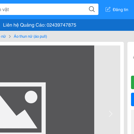
Đăng tin
Liên hệ Quảng Cáo: 02439747875
 nữ
Áo thun nữ (áo pull)