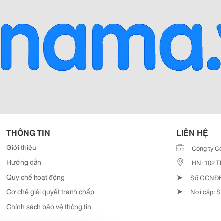
THÔNG TIN
LIÊN HỆ
Giới thiệu
Công ty C
Hướng dẫn
HN: 102 T
➤
Quy chế hoạt động
Số GCNĐKD
➤
Cơ chế giải quyết tranh chấp
Nơi cấp: S
Chính sách bảo vệ thông tin