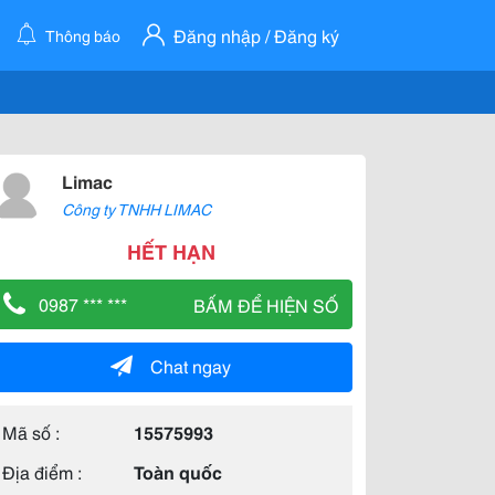
Đăng nhập / Đăng ký
Thông báo
Limac
Công ty TNHH LIMAC
HẾT HẠN
0987 *** ***
BẤM ĐỂ HIỆN SỐ
Chat ngay
Mã số :
15575993
Địa điểm :
Toàn quốc