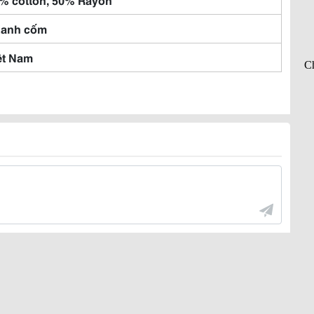
Xanh cốm
ệt Nam