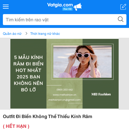
Quần áo nữ
Thời trang nữ khác
Outfit Đi Biển Không Thể Thiếu Kính Râm
( HẾT HẠN )