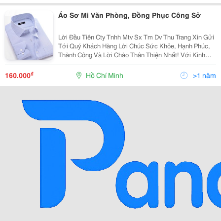
Áo Sơ Mi Văn Phòng, Đồng Phục Công Sở
Lời Đầu Tiên Cty Tnhh Mtv Sx Tm Dv Thu Trang Xin Gửi
Tới Quý Khách Hàng Lời Chúc Sức Khỏe, Hạnh Phúc,
Thành Công Và Lời Chào Thân Thiện Nhất! Với Kinh
Nhiệm Nhiều Năm Làm Trong Ngành May.chúng Tôi
Muốn Mang Đến Cho Quý Khách Với Mức Giá Cạnh
₫
160.000
Hồ Chí Minh
>1 năm
Tranh