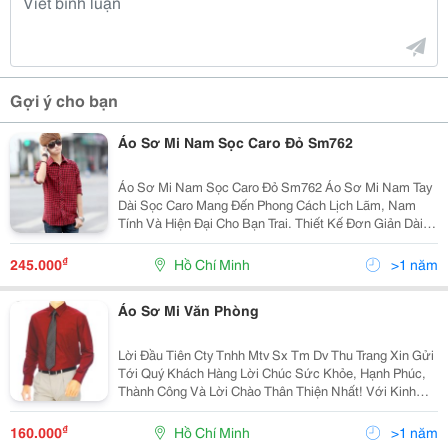
Gợi ý cho bạn
Áo Sơ Mi Nam Sọc Caro Đỏ Sm762
Áo Sơ Mi Nam Sọc Caro Đỏ Sm762 Áo Sơ Mi Nam Tay
Dài Sọc Caro Mang Đến Phong Cách Lịch Lãm, Nam
Tính Và Hiện Đại Cho Bạn Trai. Thiết Kế Đơn Giản Dài
Giúp Bạn Nam Tạo Vẻ Ngoài Sang Trọng, Lịch Sự Đến
Công Sở. Áo Phối Sọc Caro Trẻ Trung, Thể Hi
₫
245.000
Hồ Chí Minh
>1 năm
Áo Sơ Mi Văn Phòng
Lời Đầu Tiên Cty Tnhh Mtv Sx Tm Dv Thu Trang Xin Gửi
Tới Quý Khách Hàng Lời Chúc Sức Khỏe, Hạnh Phúc,
Thành Công Và Lời Chào Thân Thiện Nhất! Với Kinh
Nhiệm Nhiều Năm Làm Trong Ngành May.chúng Tôi
Muốn Mang Đến Cho Quý Khách Với Mức Giá Cạnh
₫
160.000
Hồ Chí Minh
>1 năm
Tranh