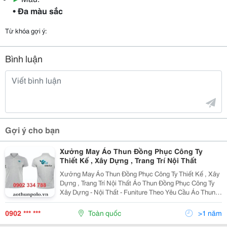
• Đa màu sắc
Từ khóa gợi ý:
Bình luận
Gợi ý cho bạn
Xưởng May Áo Thun Đồng Phục Công Ty
Thiết Kế , Xây Dựng , Trang Trí Nội Thất
Xưởng May Áo Thun Đồng Phục Công Ty Thiết Kế , Xây
Dựng , Trang Trí Nội Thất Áo Thun Đồng Phục Công Ty
Xây Dựng - Nội Thất - Funiture Theo Yêu Cầu Áo Thun
Đồng Phục Công Ty Xây Dựng - Nội Thất - Funiture Theo
Yêu Cầu Đang Rất Được Ưa Chuộng Trên...
0902 *** ***
Toàn quốc
>1 năm