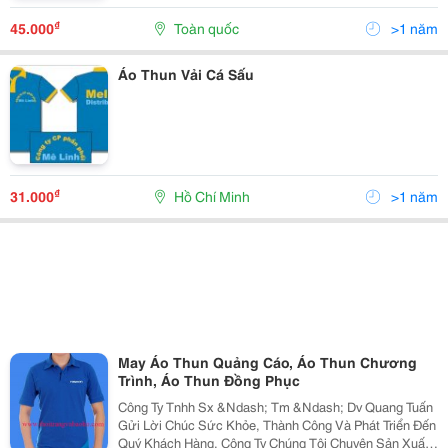
Bao In + Thêu Giao Hàng Miễn Phí Trong Tp.hcm Các
Sản Phẩm Của Xưởng + Nhận May Áo Thun Shop Cổ
₫
45.000
Toàn quốc
>1 năm
Tròn ( Chất...
Áo Thun Vải Cá Sấu
₫
31.000
Hồ Chí Minh
>1 năm
May Áo Thun Quảng Cáo, Áo Thun Chương
Trình, Áo Thun Đồng Phục
Công Ty Tnhh Sx &Ndash; Tm &Ndash; Dv Quang Tuấn
Gửi Lời Chúc Sức Khỏe, Thành Công Và Phát Triển Đến
Quý Khách Hàng. Công Ty Chúng Tôi Chuyên Sản Xuất