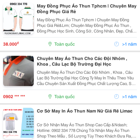
May Đồng Phục Áo Thun Tphcm | Chuyên May
Đồng Phục Giá Rẻ‎
May Đồng Phục Áo Thun Tphcm | Chuyên May Đồng
Phục Giá Rẻ&Lrm; Chuyên May Đồng Phục Áo Thun ,
Đồng Phục Học Sinh, Công Sở, Công Nhân, Đẹp, Chất
Liệu Tốt. Đảm Bảo Hàng Chất Lượng Tốt Giá Thành Ổn
Định. Chất Liệu Tốt, Chất Lượng. Giá Thành Cạnh...
₫
38.000
Toàn quốc
>1 năm
Chuyên May Áo Thun Cho Các Đội Nhóm ,
Khoa , Câu Lạc Bộ Trường Đại Học
Chuyên May Áo Thun Cho Các Đội Nhóm , Khoa , Câu
Lạc Bộ Trường Đại Học Công Ty May In Thêu Theo Yêu
Cầu Chuyên Sản Xuất Đồng Phục Chất Lượng Cao, Số
Lượng Từ 10 Chuyên May In Áo Thun Theo Yêu Cầu
Các Loại, Từ Loại Rẻ No.1 Đến Cao Cấp Nhất. Cam Kết
0902 *** ***
Toàn quốc
>1 năm
Cơ Sở May In Áo Thun Nam Nữ Giá Rẽ Limac
Cơ Sở Nhận May Áo Thun Shop Cao Cấp &Ndash;
Hotline: 0902 334 778 Chúng Tôi Nhận May Áo Thun
Shop Theo Mẫu , Số Lượng Tùy Theo Khách Đưa Ra,