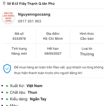
50 Đ.t3 F.tây Thạnh Q.tân Phú
Nguyenngocsang
0917 261 963
Mã số
Địa điểm
Hình thức
6333978
Hồ Chí Minh
Cần bán
Tình trạng
Hết hạn
Loại tin
Hàng mới
09/05/2027
Thường
Để mua hàng an toàn trên Rao vặt, quý khách vui lòng không
thực hiện thanh toán trước cho người đăng tin!
▶
Xuất Xứ:
Việt Nam
▶
Chất liệu:
Thun
▶
Kiểu dáng:
Ngắn Tay
▶
Màu: