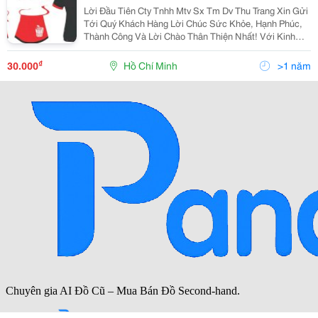
Lời Đầu Tiên Cty Tnhh Mtv Sx Tm Dv Thu Trang Xin Gửi
Tới Quý Khách Hàng Lời Chúc Sức Khỏe, Hạnh Phúc,
Thành Công Và Lời Chào Thân Thiện Nhất! Với Kinh
Nhiệm Nhiều Năm Làm Trong Ngành May.chúng Tôi
Muốn Mang Đến Cho Quý Khách Với Mức Giá Cạnh
₫
30.000
Hồ Chí Minh
>1 năm
Tranh