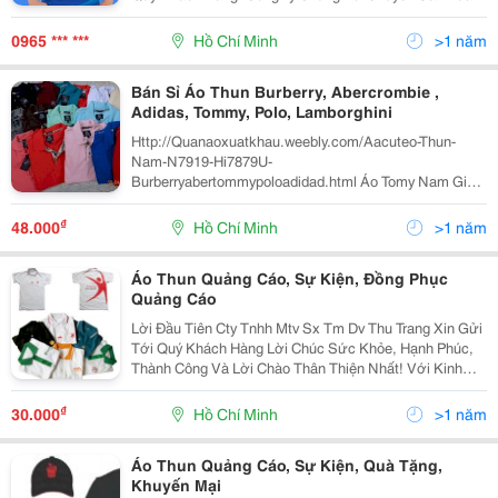
Và Cung Ứng Các Mặt Hàng Bảo Hộ Lao Động Như: -
Quần Áo: Quần Áo Bảo Hộ Lao Động, Quần Áo Jean Đ
0965 *** ***
Hồ Chí Minh
>1 năm
Bán Sỉ Áo Thun Burberry, Abercrombie ,
Adidas, Tommy, Polo, Lamborghini
Http://Quanaoxuatkhau.weebly.com/Aacuteo-Thun-
Nam-N7919-Hi7879U-
Burberryabertommypoloadidad.html Áo Tomy Nam Giá
Sỉ 75.000Đ (Trên 100 Cái, Dưới 100 Thì Thêm 2K 1 Cái
Nha) Giá Lẻ: 100.000Đ Bang Mau: Áo Polo Nam Giá Sỉ
₫
48.000
Hồ Chí Minh
>1 năm
75.000Đ (Trên 1
Áo Thun Quảng Cáo, Sự Kiện, Đồng Phục
Quảng Cáo
Lời Đầu Tiên Cty Tnhh Mtv Sx Tm Dv Thu Trang Xin Gửi
Tới Quý Khách Hàng Lời Chúc Sức Khỏe, Hạnh Phúc,
Thành Công Và Lời Chào Thân Thiện Nhất! Với Kinh
Nhiệm Nhiều Năm Làm Trong Ngành May.chúng Tôi
Muốn Mang Đến Cho Quý Khách Với Mức Giá Cạnh
₫
30.000
Hồ Chí Minh
>1 năm
Tranh
Áo Thun Quảng Cáo, Sự Kiện, Quà Tặng,
Khuyến Mại