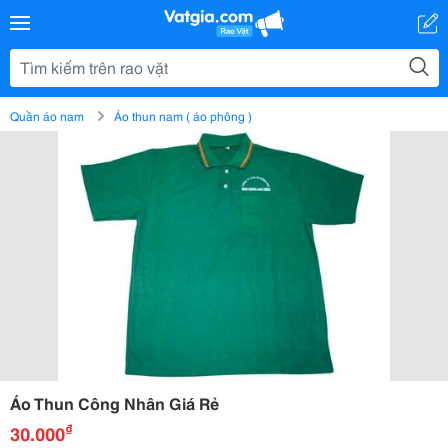
Quần áo nam
Áo thun nam ( áo phông )
Áo Thun Công Nhân Giá Rẻ
₫
30.000