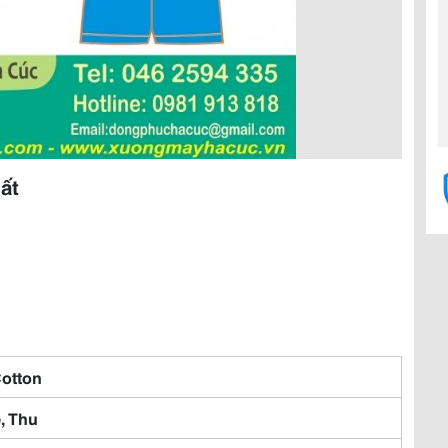
ất
Cotton
, Thu