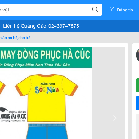
Đăng tin
Liên hệ Quảng Cáo: 02439747875
 áo cả bộ cho trẻ