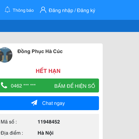
Đăng nhập / Đăng ký
Thông báo
Đồng Phục Hà Cúc
HẾT HẠN
0462 *** ***
BẤM ĐỂ HIỆN SỐ
Chat ngay
Mã số :
11948452
Địa điểm :
Hà Nội