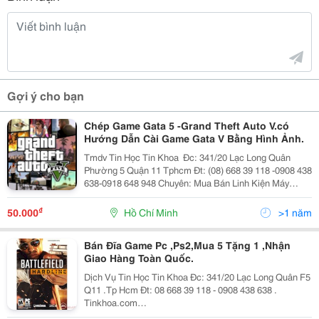
Gợi ý cho bạn
Chép Game Gata 5 -Grand Theft Auto V.có
Hướng Dẫn Cài Game Gata V Bằng Hình Ảnh.
Tmdv Tin Học Tin Khoa ​ Đc: 341/20 Lạc Long Quân
Phường 5 Quận 11 Tphcm​ Đt: (08) 668 39 118 -0908 438
638-0918 648 948 Chuyên: Mua Bán Linh Kiện Máy
Tính,Máy In,Camera,Đĩa Game ,Phần Mềm ,..... List
Game Pc ​ ...
₫
50.000
Hồ Chí Minh
>1 năm
Bán Đĩa Game Pc ,Ps2,Mua 5 Tặng 1 ,Nhận
Giao Hàng Toàn Quốc.
Dịch Vụ Tin Học Tin Khoa Đc: 341/20 Lạc Long Quân F5
Q11 .Tp Hcm Đt: 08 668 39 118 - 0908 438 638 .
Tinkhoa.com
Https://Www.facebook.com/Tinkhoa.tinhoc -Chuyên