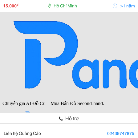
Bán Đĩa Game Máy Tính ,Game Ps2, Soft,Phần Mềm
₫
15.000
Hồ Chí Minh
>1 năm
Bản Quyền Giá Đĩa: 15.000
Hỗ trợ
Liên hệ Quảng Cáo
02439747875