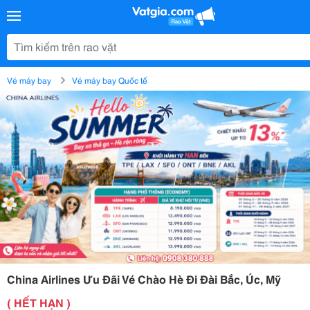
Vé máy bay
Vé máy bay Quốc tế
China Airlines Ưu Đãi Vé Chào Hè Đi Đài Bắc, Úc, Mỹ
( HẾT HẠN )