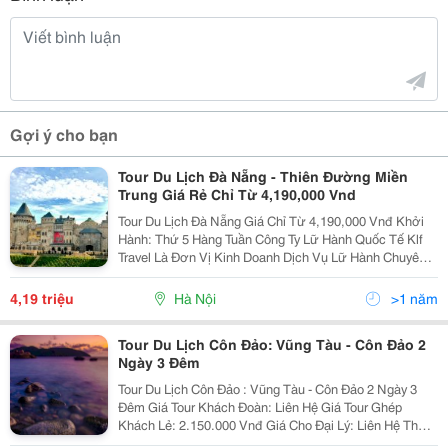
Gợi ý cho bạn
Tour Du Lịch Đà Nẵng - Thiên Đường Miền
Trung Giá Rẻ Chỉ Từ 4,190,000 Vnd
Tour Du Lịch Đà Nẵng Giá Chỉ Từ 4,190,000 Vnđ Khởi
Hành: Thứ 5 Hàng Tuần Công Ty Lữ Hành Quốc Tế Klf
Travel Là Đơn Vị Kinh Doanh Dịch Vụ Lữ Hành Chuyên
Nghiệp Thuộc Tập Đoàn Flc , Chúng Tôi Chuyên Kinh
Doanh Các Tour Du Lịch Trong Nước Và Quốc Tế,
4,19 triệu
Hà Nội
>1 năm
Tour Du Lịch Côn Đảo: Vũng Tàu - Côn Đảo 2
Ngày 3 Đêm
Tour Du Lịch Côn Đảo : Vũng Tàu - Côn Đảo 2 Ngày 3
Đêm Giá Tour Khách Đoàn: Liên Hệ Giá Tour Ghép
Khách Lẻ: 2.150.000 Vnđ Giá Cho Đại Lý: Liên Hệ Thời
Gian: Tour 2 Ngày 3 Đêm Khởi Hành: 10/07; 17/07;