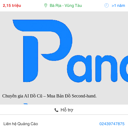
24/07 Phương Tiện: Ô Tô, Tàu
2,15 triệu
Bà Rịa - Vũng Tàu
>1 năm
Hỗ trợ
Liên hệ Quảng Cáo
02439747875