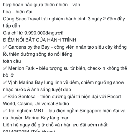
hợp hoàn hảo giữa thiên nhiên – văn
hóa – hiện đại.
Cùng Saco Travel trải nghiệm hành trình 3 ngày 2 đêm đầy
hấp dẫn
Giá chỉ từ 9.990.000đ/người!
ĐIỂM NỔI BẬT CỦA HÀNH TRÌNH
✅ Gardens by the Bay – công viên nhân tạo siêu cây khổng
lồ, thiên đường sống ảo nổi tiếng
toàn cầu
✅ Merlion Park – biểu tượng sư tử biển, check-in không thể
bỏ lỡ
✅ Vịnh Marina Bay lung linh về đêm, chiêm ngưỡng show
nhạc nước & ánh sáng tuyệt đẹp
✅ Đảo Sentosa – thiên đường giải trí hiện đại với Resort
World, Casino, Universal Studio
✅ Trải nghiệm MRT – tàu điện ngầm Singapore hiện đại và
du thuyền Marina Bay lãng mạn
Liên hệ ngay để giữ chỗ và nhận ưu đãi sớm nhất:
0914052084 (Tấn Hưng)