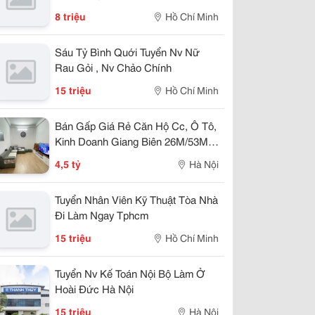
8 triệu
Hồ Chí Minh
Sáu Tỷ Bình Quới Tuyển Nv Nữ
Rau Gỏi , Nv Chảo Chính
15 triệu
Hồ Chí Minh
Bán Gấp Giá Rẻ Căn Hộ Cc, Ô Tô,
Kinh Doanh Giang Biên 26M/53M,
T1&2, Mặt Tiền 3, 4.5 Tỷ Long Biên.
4,5 tỷ
Hà Nội
Tuyển Nhân Viên Kỹ Thuật Tòa Nhà
Đi Làm Ngay Tphcm
15 triệu
Hồ Chí Minh
Tuyển Nv Kế Toán Nội Bộ Làm Ở
Hoài Đức Hà Nội
15 triệu
Hà Nội