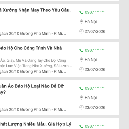
á Xưởng Nhận May Theo Yêu Cầu,
0987 *** ***
Hà Nội
27/07/2026
gách 20/10 Đường Phú Minh - P. Minh
Bảo Hộ Cho Công Trình Và Nhà
0987 *** ***
Hà Nội
Áo, Giày, Mũ Và Găng Tay Cho Đội Công
Phận Làm Việc Trong Nhà Xưởng, Số Lượng
23/07/2026
uốn Tìm Nhà Cung Cấp Ổn Định Lâu Dài.
gách 20/10 Đường Phú Minh - P. Minh
Bằng Và...
ần Áo Bảo Hộ Loại Nào Để Đỡ
0987 *** ***
ay?
Hà Nội
23/07/2026
gách 20/10 Đường Phú Minh - P. Minh
hất Lượng Nhiều Mẫu, Giá Hợp Lý
0987 *** ***