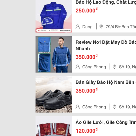
Bảo Hộ Lao Động, Chất Lư
₫
250.000
Dung
79/4 Bờ Bao Tân
Tp.hcm
Review Nơi Đặt May Đồ Bảo
Nhanh
₫
350.000
Công Phong
Số 19, N
Khai - Q
Bán Giày Bảo Hộ Nam Bền Đ
₫
350.000
Công Phong
Số 19, N
Khai - Q
Áo Gile Lưới, Gile Công Trì
₫
120.000