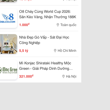
O8 Cháy Cùng World Cup 2026:
Săn Kèo Vàng, Nhận Thưởng 188K
₫
1.000
Toàn quốc
Nhà Đẹp Gò Vấp - Sát Đại Học
Công Nghiệp
5,5 tỷ
Hồ Chí Minh
Mì Konjac Shirataki Healthy Mộc
Green - Giải Pháp Dinh Dưỡng
Lành Mạnh Cho Cuộc Sống Hiện
₫
321.000
Hà Nội
Đại