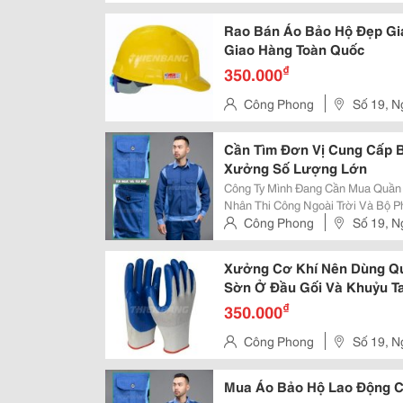
Khai - Q
Rao Bán Áo Bảo Hộ Đẹp Gi
Giao Hàng Toàn Quốc
₫
350.000
Công Phong
Số 19, N
Khai - Q
Cần Tìm Đơn Vị Cung Cấp 
Xưởng Số Lượng Lớn
Công Ty Mình Đang Cần Mua Quần 
Nhân Thi Công Ngoài Trời Và Bộ 
Khoảng 30&Ndash;50 Người Nên M
Công Phong
Số 19, N
Mình Có Tham Khảo Bảo Hộ Thiên 
Khai - Q
Xưởng Cơ Khí Nên Dùng Qu
Sờn Ở Đầu Gối Và Khuỷu T
₫
350.000
Công Phong
Số 19, N
Khai - Q
Mua Áo Bảo Hộ Lao Động C