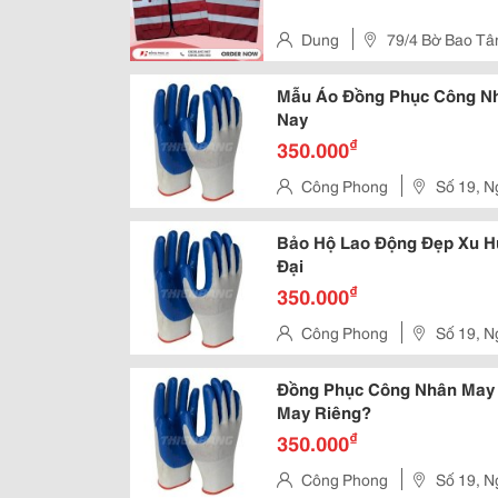
Dung
79/4 Bờ Bao Tân
Tp.hcm
Mẫu Áo Đồng Phục Công Nh
Nay
₫
350.000
Công Phong
Số 19, N
Khai - Q
Bảo Hộ Lao Động Đẹp Xu H
Đại
₫
350.000
Công Phong
Số 19, N
Khai - Q
Đồng Phục Công Nhân May
May Riêng?
₫
350.000
Công Phong
Số 19, N