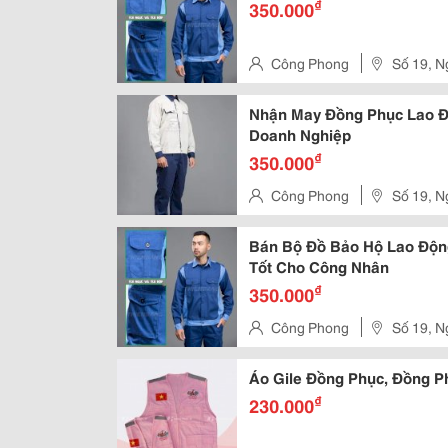
₫
350.000
Công Phong
Số 19, N
Khai - Q
Nhận May Đồng Phục Lao Đ
Doanh Nghiệp
₫
350.000
Công Phong
Số 19, N
Khai - Q
Bán Bộ Đồ Bảo Hộ Lao Độn
Tốt Cho Công Nhân
₫
350.000
Công Phong
Số 19, N
Khai - Q
Áo Gile Đồng Phục, Đồng P
₫
230.000