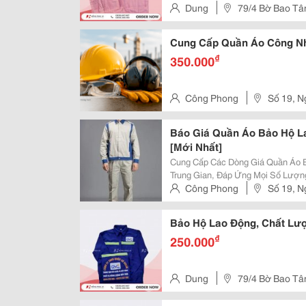
Dung
79/4 Bờ Bao Tân
Tp.hcm
Cung Cấp Quần Áo Công Nh
₫
350.000
Công Phong
Số 19, N
Khai - Q
Báo Giá Quần Áo Bảo Hộ L
[Mới Nhất]
Cung Cấp Các Dòng Giá Quần Áo 
Trung Gian, Đáp Ứng Mọi Số Lượn
Quần Áo Bảo Hộ Vải Kaki Liên Do
Công Phong
Số 19, N
145.000Đ/Bộ (Bền Đẹp, Thấm Hút M
Khai - Q
Bảo Hộ Lao Động, Chất Lượ
₫
250.000
Dung
79/4 Bờ Bao Tân
Tp.hcm