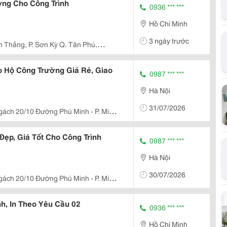
ợng Cho Công Trình
0936 *** ***
Hồ Chí Minh
3 ngày trước
 Thắng, P. Sơn Kỳ Q. Tân Phú,
 Hộ Công Trường Giá Rẻ, Giao
0987 *** ***
Hà Nội
31/07/2026
gách 20/10 Đường Phú Minh - P. Minh
ẹp, Giá Tốt Cho Công Trình
0987 *** ***
Hà Nội
30/07/2026
gách 20/10 Đường Phú Minh - P. Minh
nh, In Theo Yêu Cầu 02
0936 *** ***
Hồ Chí Minh