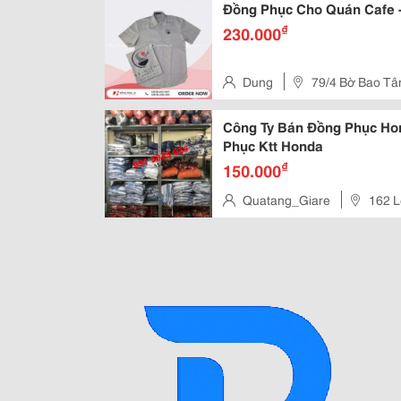
Đồng Phục Cho Quán Cafe 
₫
230.000
Dung
79/4 Bờ Bao Tân
Tp.hcm
Công Ty Bán Đồng Phục Ho
Phục Ktt Honda
₫
150.000
Quatang_Giare
162 L