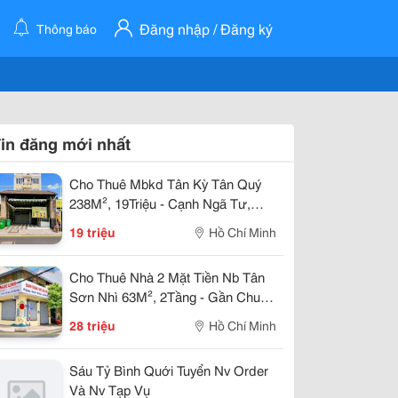
Đăng nhập / Đăng ký
Thông báo
in đăng mới nhất
Cho Thuê Mbkd Tân Kỳ Tân Quý
238M², 19Triệu - Cạnh Ngã Tư,
Gần Aeon
19 triệu
Hồ Chí Minh
Cho Thuê Nhà 2 Mặt Tiền Nb Tân
Sơn Nhì 63M², 2Tầng - Gần Chung
Cư
28 triệu
Hồ Chí Minh
Sáu Tỷ Bình Quới Tuyển Nv Order
Và Nv Tạp Vụ