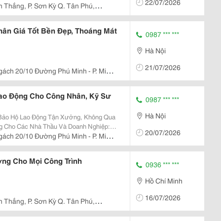
22/07/2026
 Thắng, P. Sơn Kỳ Q. Tân Phú,
ân Giá Tốt Bền Đẹp, Thoáng Mát
0987 *** ***
Hà Nội
21/07/2026
gách 20/10 Đường Phú Minh - P. Minh
ao Động Cho Công Nhân, Kỹ Sư
0987 *** ***
Hà Nội
Bảo Hộ Lao Động Tận Xưởng, Không Qua
g Cho Các Nhà Thầu Và Doanh Nghiệp:
20/07/2026
anh: Giá Chỉ Từ 110.000Đ &Ndash;
gách 20/10 Đường Phú Minh - P. Minh
ồ Hôi Tốt, Phù...
ng Cho Mọi Công Trình
0936 *** ***
Hồ Chí Minh
16/07/2026
 Thắng, P. Sơn Kỳ Q. Tân Phú,