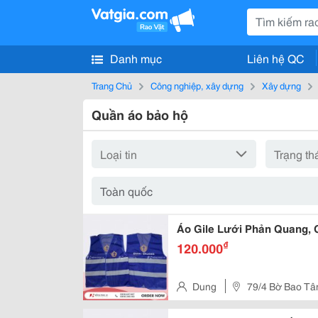
Danh mục
Liên hệ QC
Trang Chủ
Công nghiệp, xây dựng
Xây dựng
Quần áo bảo hộ
Áo Gile Lưới Phản Quang, 
₫
120.000
Dung
79/4 Bờ Bao Tân
Tp.hcm