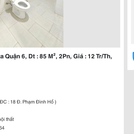
uận 6, Dt : 85 M², 2Pn, Giá : 12 Tr/Th,
ĐC : 18 Đ. Phạm Đình Hổ )
ội thất
64