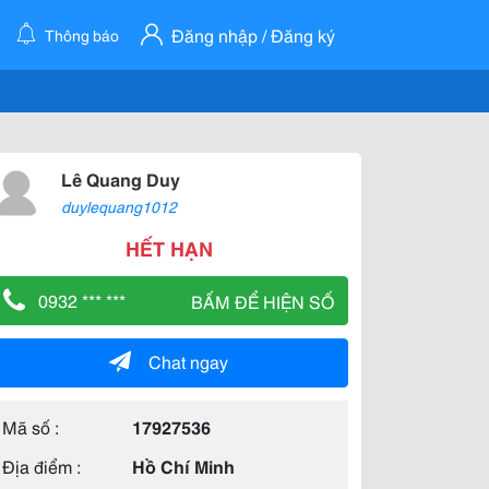
Đăng nhập / Đăng ký
Thông báo
Lê Quang Duy
duylequang1012
HẾT HẠN
0932 *** ***
BẤM ĐỂ HIỆN SỐ
Chat ngay
Mã số :
17927536
Địa điểm :
Hồ Chí Minh