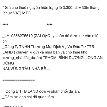
* Giá cho thuê nguyên hiện trạng lô 3.300m2 = 33tr/ tháng
(chưa VAT).MTG.
••••==================••••
_LH: 0356275610 (ZALO)•Duy Luân để được tư vấn miễn
phí.
_Công Ty TNHH Thương Mại Dịch Vụ Và Đầu Tư TTB
LAND ( chuyên kí gửi và mua bán và cho thuê kho
xưởng_nhà đất_dự án) TPHCM, BÌNH DƯƠNG, LONG AN,
ĐỒNG
NAI, VŨNG TÀU, NHÀ BÈ ....
===============
_Công ty TTB LAND đơn vị phân phối dự án.
_Cảm ơn anh chị đã quan tâm.