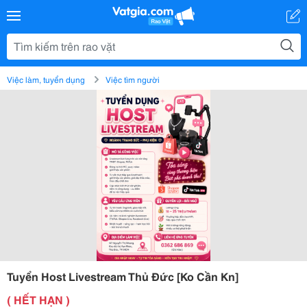
Việc làm, tuyển dụng
Việc tìm người
Tuyển Host Livestream Thủ Đức [Ko Cần Kn]
( HẾT HẠN )