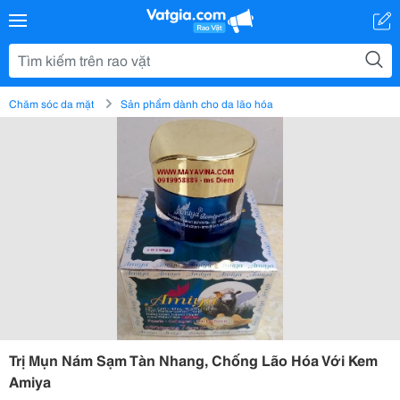
Chăm sóc da mặt
Sản phẩm dành cho da lão hóa
Trị Mụn Nám Sạm Tàn Nhang, Chống Lão Hóa Với Kem
Amiya