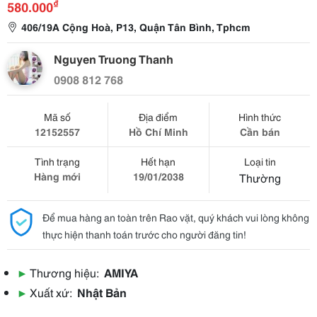
₫
580.000
406/19A Cộng Hoà, P13, Quận Tân Bình, Tphcm
Nguyen Truong Thanh
0908 812 768
Mã số
Địa điểm
Hình thức
12152557
Hồ Chí Minh
Cần bán
Tình trạng
Hết hạn
Loại tin
Hàng mới
19/01/2038
Thường
Để mua hàng an toàn trên Rao vặt, quý khách vui lòng không
thực hiện thanh toán trước cho người đăng tin!
▶
Thương hiệu:
AMIYA
▶
Xuất xứ:
Nhật Bản