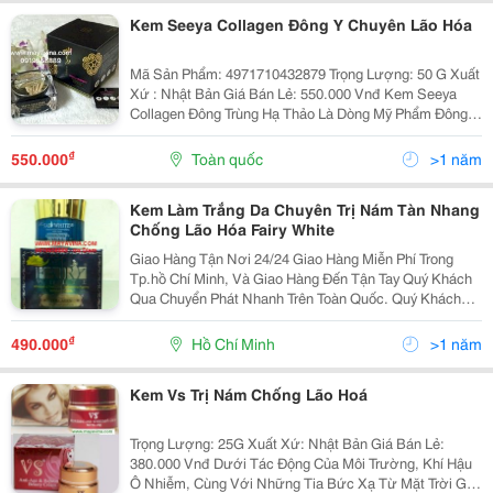
Kem Seeya Collagen Đông Y Chuyên Lão Hóa
Mã Sản Phẩm: 4971710432879 Trọng Lượng: 50 G Xuất
Xứ : Nhật Bản Giá Bán Lẻ: 550.000 Vnđ Kem Seeya
Collagen Đông Trùng Hạ Thảo Là Dòng Mỹ Phẩm Đông Y
Với Sự Kết Hợp Hài Hòa Giữa Đông Y Cổ Truyền Và
Khoa Học Hiện Đại Đã Cho Ra Đời Một Dò
₫
550.000
Toàn quốc
>1 năm
Kem Làm Trắng Da Chuyên Trị Nám Tàn Nhang
Chống Lão Hóa Fairy White
Giao Hàng Tận Nơi 24/24 Giao Hàng Miễn Phí Trong
Tp.hồ Chí Minh, Và Giao Hàng Đến Tận Tay Quý Khách
Qua Chuyển Phát Nhanh Trên Toàn Quốc. Quý Khách
Vui Lòng Liên Hệ Để Được Tư Vấn Và Báo Giá Tốt
Nhất! Xin Chân Thành Cảm Ơn! ...........
₫
490.000
Hồ Chí Minh
>1 năm
Kem Vs Trị Nám Chống Lão Hoá
Trọng Lượng: 25G Xuất Xứ: Nhật Bản Giá Bán Lẻ:
380.000 Vnđ Dưới Tác Động Của Môi Trường, Khí Hậu
Ô Nhiễm, Cùng Với Những Tia Bức Xạ Từ Mặt Trời Gây