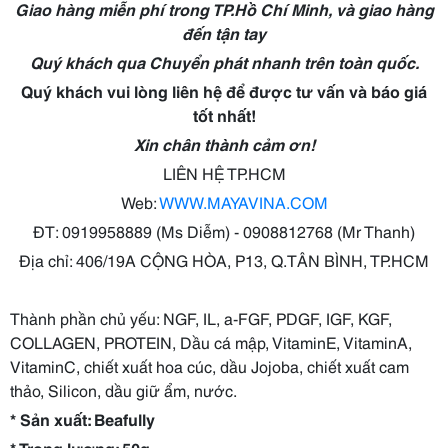
Giao hàng miễn phí trong TP.Hồ Chí Minh, và giao hàng
đến tận tay
Quý khách qua Chuyển phát nhanh trên toàn quốc.
Quý khách vui lòng liên hệ để được tư vấn và báo giá
tốt nhất!
Xin chân thành cảm ơn!
LIÊN HỆ TP.HCM
Web:
WWW.MAYAVINA.COM
ĐT: 0919958889 (Ms Diễm) - 0908812768 (Mr Thanh)
Địa chỉ: 406/19A CỘNG HÒA, P13, Q.TÂN BÌNH, TP.HCM
Thành phần chủ yếu: NGF, IL, a-FGF, PDGF, IGF, KGF,
COLLAGEN, PROTEIN, Dầu cá mập, VitaminE, VitaminA,
VitaminC, chiết xuất hoa cúc, dầu Jojoba, chiết xuất cam
thảo, Silicon, dầu giữ ẩm, nước.
* Sản xuất: Beafully
* Trọng lượng: 50g