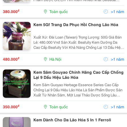
Collagen Là Dòng Mỹ Phẩm Dưỡng Da Cao Cấp Cua
Seiseda Paris France . Mã Sản Phẩm: 3178040695153
₫
380.000
Toàn quốc
>1 năm
Trọng L
Kem 5Gf Trang Da Phục Hồi Chong Lão Hóa
Xuất Xứ: Đài Loan (Taiwan) Trọng Lượng: 50G Giá Bán
Lẻ: 480.000 Vnđ Sản Xuất: Beafully Kem Dưỡng Da
Cao Cấp Beafully Với Khả Năng Chống Lại 13 Dấu Hiệu
Lão Hóa: Ngăn Ngừa Sự Hình Thành Và Phát Triển Của
Mụn Cám. Giả Và Xóa Đi V
₫
480.000
Hà Nội
>1 năm
Kem Sâm Gouyao Chính Hãng Cao Cấp Chống
Lại 9 Dấu Hiệu Lão Hóa
Kem Sâm Guoyao Herbage Essence Series Cao Cấp
Chống Lại 9 Dấu Hiệu Lão Hóa Là Sản Phẩm Được Sản
Xuất Từ Nhân Sâm, Một Loại Thảo Dược Sống Lâu
Năm, Tốt Cho Sức Khỏe Và Sắc Đẹp ,Phù Hợp Với Tất
Cả Mọi Loại Da Kể Cả Da Nhạy Cảm. Guoyao Herbage...
₫
350.000
Toàn quốc
>1 năm
Kem Dành Cho Da Lão Hóa 5 In 1 Ferroli