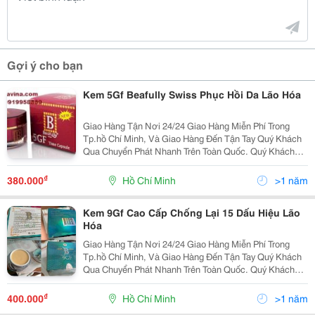
Gợi ý cho bạn
Kem 5Gf Beafully Swiss Phục Hồi Da Lão Hóa
Giao Hàng Tận Nơi 24/24 Giao Hàng Miễn Phí Trong
Tp.hồ Chí Minh, Và Giao Hàng Đến Tận Tay Quý Khách
Qua Chuyển Phát Nhanh Trên Toàn Quốc. Quý Khách
Vui Lòng Liên Hệ Để Được Tư Vấn Và Báo Giá Tốt
Nhất! Xin Chân Thành Cảm Ơn! Liên Hệ Tp.
₫
380.000
Hồ Chí Minh
>1 năm
Kem 9Gf Cao Cấp Chống Lại 15 Dấu Hiệu Lão
Hóa
Giao Hàng Tận Nơi 24/24 Giao Hàng Miễn Phí Trong
Tp.hồ Chí Minh, Và Giao Hàng Đến Tận Tay Quý Khách
Qua Chuyển Phát Nhanh Trên Toàn Quốc. Quý Khách
Vui Lòng Liên Hệ Để Được Tư Vấn Và Báo Giá Tốt
Nhất! Xin Chân Thành Cảm Ơn! ...........
₫
400.000
Hồ Chí Minh
>1 năm