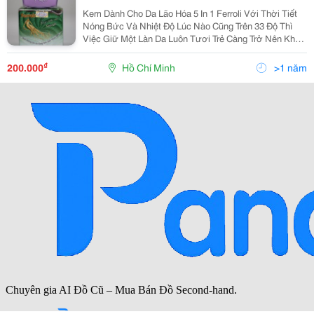
Kem Dành Cho Da Lão Hóa 5 In 1 Ferroli Với Thời Tiết
Nóng Bức Và Nhiệt Độ Lúc Nào Cũng Trên 33 Độ Thì
Việc Giữ Một Làn Da Luôn Tươi Trẻ Càng Trở Nên Khó
Khăn Hơn, Với Nhiều Phương Pháp Hơn Nhưng Hiệu
Quả Mang Lại Cũng Không Được Như Mong Đợi.
₫
200.000
Hồ Chí Minh
>1 năm