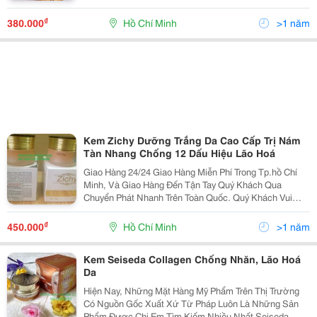
Nguy Hiểm Cho Làn Da, Nhanh Chóng Gây Ra Sự Lão
Hoá Cho Da Và Để Lại Những Vết Thâm Nám Tr
₫
380.000
Hồ Chí Minh
>1 năm
Kem Zichy Dưỡng Trắng Da Cao Cấp Trị Nám
Tàn Nhang Chống 12 Dấu Hiệu Lão Hoá
Giao Hàng 24/24 Giao Hàng Miễn Phí Trong Tp.hồ Chí
Minh, Và Giao Hàng Đến Tận Tay Quý Khách Qua
Chuyển Phát Nhanh Trên Toàn Quốc. Quý Khách Vui
Lòng Liên Hệ Để Được Tư Vấn Và Báo Giá Tốt Nhất!
Xin Chân Thành Cảm Ơn! ...................
₫
450.000
Hồ Chí Minh
>1 năm
Kem Seiseda Collagen Chống Nhăn, Lão Hoá
Da
Hiện Nay, Những Mặt Hàng Mỹ Phẩm Trên Thị Trường
Có Nguồn Gốc Xuất Xứ Từ Pháp Luôn Là Những Sản
Phẩm Được Chị Em Tìm Kiếm Nhiều Nhất Seiseda