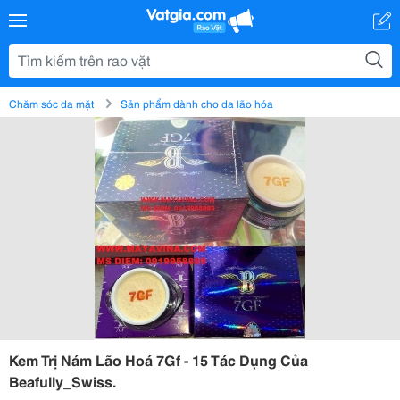
Chăm sóc da mặt
Sản phẩm dành cho da lão hóa
Kem Trị Nám Lão Hoá 7Gf - 15 Tác Dụng Của
Beafully_Swiss.