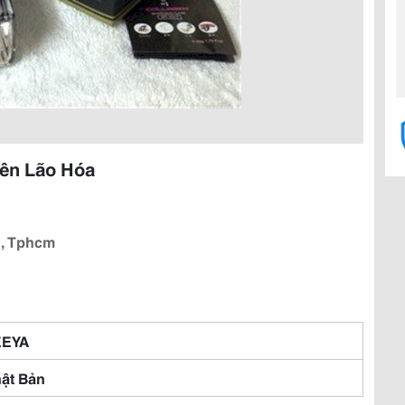
ên Lão Hóa
h, Tphcm
EEYA
ật Bản