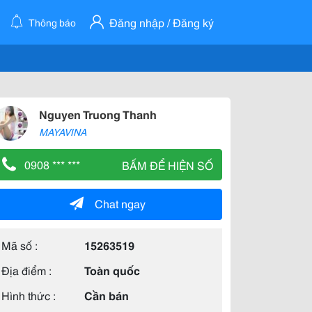
Đăng nhập / Đăng ký
Thông báo
Nguyen Truong Thanh
MAYAVINA
0908 *** ***
BẤM ĐỂ HIỆN SỐ
Chat ngay
Mã số :
15263519
Địa điểm :
Toàn quốc
Hình thức :
Cần bán