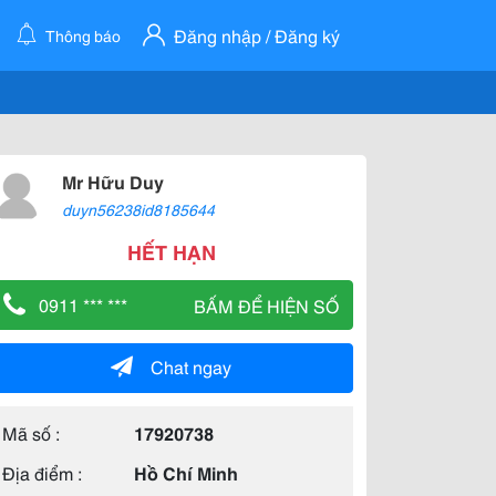
Đăng nhập / Đăng ký
Thông báo
Mr Hữu Duy
duyn56238id8185644
HẾT HẠN
0911 *** ***
BẤM ĐỂ HIỆN SỐ
Chat ngay
Mã số :
17920738
Địa điểm :
Hồ Chí Minh