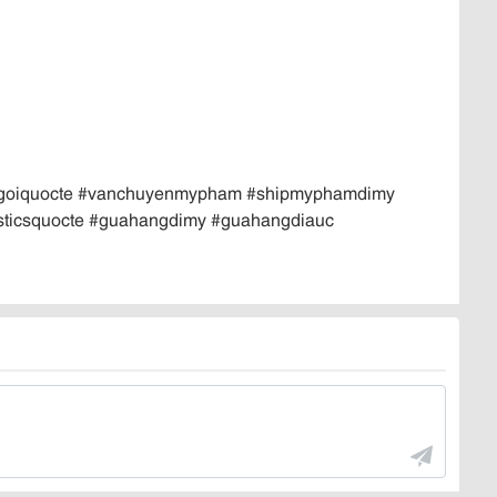
augoiquocte #vanchuyenmypham #shipmyphamdimy
sticsquocte #guahangdimy #guahangdiauc