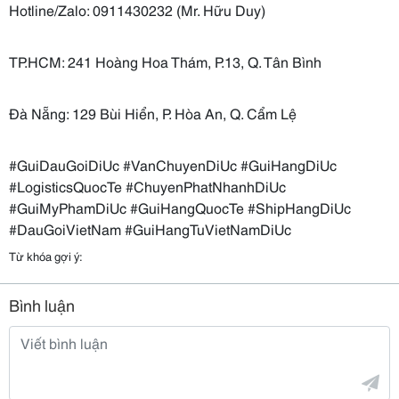
Hotline/Zalo: 0911430232 (Mr. Hữu Duy)
TP.HCM: 241 Hoàng Hoa Thám, P.13, Q. Tân Bình
Đà Nẵng: 129 Bùi Hiển, P. Hòa An, Q. Cẩm Lệ
#GuiDauGoiDiUc #VanChuyenDiUc #GuiHangDiUc
#LogisticsQuocTe #ChuyenPhatNhanhDiUc
#GuiMyPhamDiUc #GuiHangQuocTe #ShipHangDiUc
#DauGoiVietNam #GuiHangTuVietNamDiUc
Từ khóa gợi ý:
Bình luận