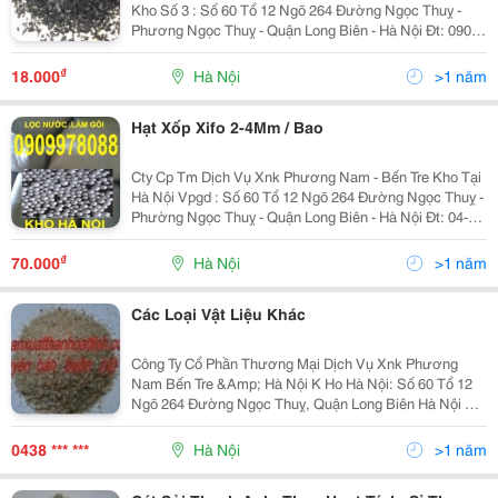
Kho Số 3 : Số 60 Tổ 12 Ngõ 264 Đường Ngọc Thuỵ -
Phương Ngọc Thuỵ - Quận Long Biên - Hà Nội Đt: 090
997 8088 - 04 .38716372 - Fax : 04 38716372 Email :
Phuongnamtht@Yahoo.com.vn Website:sa
₫
18.000
Hà Nội
>1 năm
Hạt Xốp Xifo 2-4Mm / Bao
Cty Cp Tm Dịch Vụ Xnk Phương Nam - Bến Tre Kho Tại
Hà Nội Vpgd : Số 60 Tổ 12 Ngõ 264 Đường Ngọc Thuỵ -
Phường Ngọc Thuỵ - Quận Long Biên - Hà Nội Đt: 04-
38716372 - 090 997 8088 Cung Cấp Số Lượng Lớn
Nguyên Vật Liệu Lọc Nước Trong Đó Có Hạt
₫
70.000
Hà Nội
>1 năm
Các Loại Vật Liệu Khác
Công Ty Cổ Phần Thương Mại Dịch Vụ Xnk Phương
Nam Bến Tre &Amp; Hà Nội K Ho Hà Nội: Số 60 Tổ 12
Ngõ 264 Đường Ngọc Thuỵ, Quận Long Biên Hà Nội Đt:
04 38716372 -Mr Nam 090 321 4377 -Ms Hương 090
997 8088 Chuyên Bán Buôn Than Củi Trắng : Th
0438 *** ***
Hà Nội
>1 năm