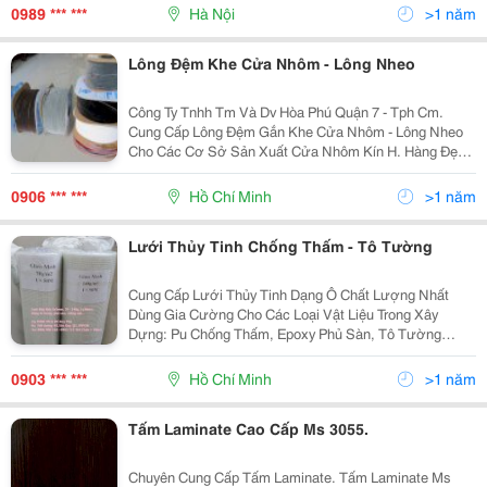
Băng Cản Nước Pvc Đàn Hồi Được Sản Xu
0989 *** ***
Hà Nội
>1 năm
Lông Đệm Khe Cửa Nhôm - Lông Nheo
Công Ty Tnhh Tm Và Dv Hòa Phú Quận 7 - Tph Cm.
Cung Cấp Lông Đệm Gắn Khe Cửa Nhôm - Lông Nheo
Cho Các Cơ Sở Sản Xuất Cửa Nhôm Kín H. Hàng Đẹp -
Chất Lượng. Kích Thước: Bản Từ 3Mm Đến15Mm
Chiều Dài Lông: Từ 5Mm Đến 25Mm M
0906 *** ***
Hồ Chí Minh
>1 năm
Lưới Thủy Tinh Chống Thấm - Tô Tường
Cung Cấp Lưới Thủy Tinh Dạng Ô Chất Lượng Nhất
Dùng Gia Cường Cho Các Loại Vật Liệu Trong Xây
Dựng: Pu Chống Thấm, Epoxy Phủ Sàn, Tô Tường
Tránh Bị Nứt Và Lưới Thủy Tinh Chắn Muỗi, Côn
Trùng... Lưới Thủy Tinh Dùng Tô Tường Gồm 3 Loại
0903 *** ***
Hồ Chí Minh
>1 năm
60G/M2 -...
Tấm Laminate Cao Cấp Ms 3055.
Chuyên Cung Cấp Tấm Laminate. Tấm Laminate Ms