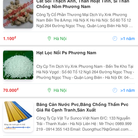
Cát Sỏi Thạch Anh, Than Hoạt Tính, Sỉ Than
Chống Nồm Phương Nam
Công Ty Cổ Phần Thương Mại Dịch Vụ Xnk Phương
Nam Bến Tre &Amp; Hà Nội K Ho Hà Nội: Số 60 Tổ 12
Ngõ 264 Đường Ngọc Thuỵ, Quận Long Biên Hà Nội Đt:
04 38716372 -Mr Nam 090 321 4377 -Ms Hương 090
997 8088 Bán Buôn Cát Sỏi Thạch Anh L
₫
1.100
Hà Nội
>1 năm
Hạt Lọc Nổi Ps Phương Nam
Cty Cp Tm Dịch Vụ Xnk Phương Nam - Bến Tre Kho Tại
Hà Nội Vpgd : Số 60 Tổ 12 Ngõ 264 Đường Ngọc Thuỵ -
Phường Ngọc Thuỵ - Quận Long Biên - Hà Nội Đt: 04-
38716372 - 090 997 8088 Cung Cấp Số Lượng Lớn
Nguyên Vật Liệu Lọc Nước Trong Đó Có Hạt
₫
70.000
Hà Nội
>1 năm
Băng Cản Nước Pvc,Băng Chống Thấm Pvc
Giá Rẻ Cạnh Tranh,Sản Xuất
Công Ty Cp Vật Tư Sunco Việt Nam Đ/C: 133 Nguyễn
Trãi - Thanh Xuân - Hà Nội Liên Hệ : Mr Thức 0989.999
219 - 0914 355 143 Email: Duongthuc79@Gmail.com
Băng Cản Nước Pvc Water Stop Mô Tả Pvc Water Stop