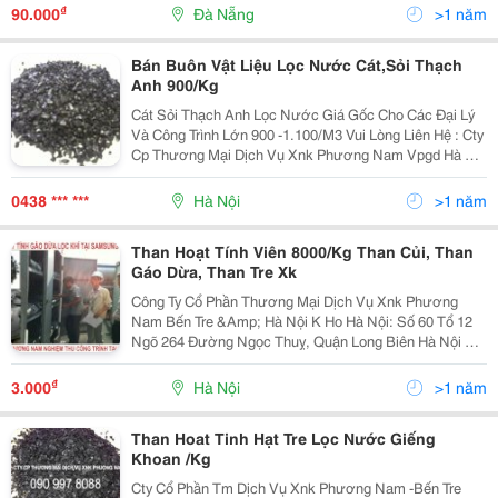
Cách Rải Sỏi, Đá Hay Gặp Là Không Khí...
₫
90.000
Đà Nẵng
>1 năm
Bán Buôn Vật Liệu Lọc Nước Cát,Sỏi Thạch
Anh 900/Kg
Cát Sỏi Thạch Anh Lọc Nước Giá Gốc Cho Các Đại Lý
Và Công Trình Lớn 900 -1.100/M3 Vui Lòng Liên Hệ : Cty
Cp Thương Mại Dịch Vụ Xnk Phương Nam Vpgd Hà Nội
: 60 Ngõ 264 Đường Ngọc Thụy - Phường Ngọc Thụy -
Quận Long Biên - Hn 090 997 8088...
0438 *** ***
Hà Nội
>1 năm
Than Hoạt Tính Viên 8000/Kg Than Củi, Than
Gáo Dừa, Than Tre Xk
Công Ty Cổ Phần Thương Mại Dịch Vụ Xnk Phương
Nam Bến Tre &Amp; Hà Nội K Ho Hà Nội: Số 60 Tổ 12
Ngõ 264 Đường Ngọc Thuỵ, Quận Long Biên Hà Nội Đt:
024 38716372 -Mr Nam 090 321 4377 -Ms Hương 090
997 8088 Cơ Sở Sản Xuất Than Hoạt Tính Dạng...
₫
3.000
Hà Nội
>1 năm
Than Hoat Tinh Hạt Tre Lọc Nước Giếng
Khoan /Kg
Cty Cổ Phần Tm Dịch Vụ Xnk Phương Nam -Bến Tre