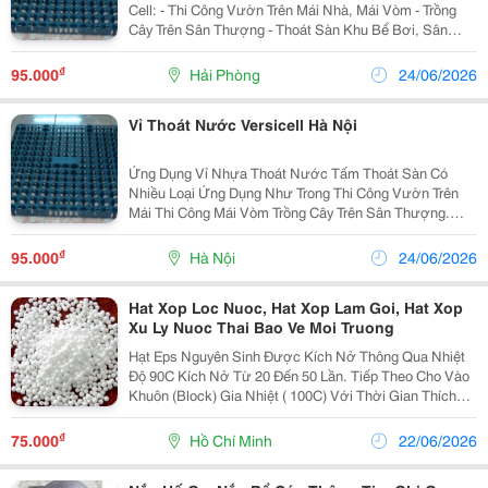
Cell: - Thi Công Vườn Trên Mái Nhà, Mái Vòm - Trồng
Cây Trên Sân Thượng - Thoát Sàn Khu Bể Bơi, Sân
Vườn, Sân Tập Thể Thao Tính Năng Của Vỉ Thoát
Nước Cell: - Vỉ Thoát Nước Được Làm...
₫
95.000
Hải Phòng
24/06/2026
Vỉ Thoát Nước Versicell Hà Nội
Ứng Dụng Vỉ Nhựa Thoát Nước Tấm Thoát Sàn Có
Nhiều Loại Ứng Dụng Như Trong Thi Công Vườn Trên
Mái Thi Công Mái Vòm Trồng Cây Trên Sân Thượng.
Thoát Sàn Khu Bể Bơi, Sân Vườn. Công Dụng Rất Hữu
Ích Vừa Tiết Kiệm Vừa Hiệu Quả Hơn So...
₫
95.000
Hà Nội
24/06/2026
Hat Xop Loc Nuoc, Hat Xop Lam Goi, Hat Xop
Xu Ly Nuoc Thai Bao Ve Moi Truong
Hạt Eps Nguyên Sinh Được Kích Nở Thông Qua Nhiệt
Độ 90C Kích Nở Từ 20 Đến 50 Lần. Tiếp Theo Cho Vào
Khuôn (Block) Gia Nhiệt ( 100C) Với Thời Gian Thích
Hợp Cho Ra Sản Phẩm Foam Eps Còn Gọi Là Mốp Xốp
Eps. Sản Phẩm Mốp Xốp Định Hình Từ Hạt Được Kíc
₫
75.000
Hồ Chí Minh
22/06/2026