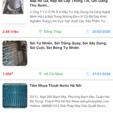
Nắp Hố Ga, Nắp Bể Cáp Thông Tin, Ghi Gang
Thu Nước...
C Ông T Y C Ổ Ph Ầ N Đầu Tư Xây Dựng Và Công Nghệ
Minh Hải Là Một Trong Những Đơn Vị Có Bề Dày Kinh
Nghiệm Trong Lĩnh Vực Sản Xuất Các Sản Phẩm Từ
Gang Cầu, Gang Xám Như: Nắp Bể Cáp, Nắp Hố Ga,
Song Chắn Rác &Hellip; Phục Vụ Cho Các Công Trình
2,68 triệu
Đồng Tháp
25/02/2026
Hạ...
Sỏi Tự Nhiên, Sỏi Trắng Quay, Sỏi Xây Dựng,
Sỏi Cuội, Sỏi Bóng Tự Nhiên
₫
1.950
Hồ Chí Minh
31/01/2026
Tấm Nhựa Thoát Nước Hà Nôi
Số 51, Ngõ 295 Bạch Mai, Phường Bạch Mai, Quận Hai
Bà Trưng, Thành Phố Hà Nội Www.vattuphuanphat.com
Hotline: 0966821212 Giải Pháp Này Giải Quyết Được
Vấn Đề Mà Hệ Thống Mái Sân Vườn Thoát Nước Bằng