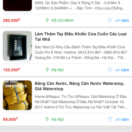
3055. Qc Sản Phẩm: Dày X Rộng X Dài. - 0.8 Mm X
1220Mm X 2440Mm = . - Đặc Tính - Chịu Lửa,Chống
Nước,Chống Xước,Chống Va Đập ,Chống Phai
Mầu,Chống Mối Mọt Và Tác Động Của Hóa Chất,Dễ Vệ
₫
280.000
Hồ Chí Minh
>1 năm
Sin
Làm Thêm Tay Điều Khiển Cửa Cuốn Các Loại
Tại Nhà
Bác Nào Có Nhu Cầu Đánh Thêm Tay Điều Khiển Cửa
Cuốn Pm E Nhé ! Hotline :0912.810.807 - 0963.810.807
Hoàng Đc: 216 Đê La Thành - Đống Đa - Hà Nội. : Tt3
Khu Đô Thị Văn Quán - Hà Đông - Hà Nội. (Nhà ) 1.Điều
Khiển Cửa Cuốn Austdoor 4 Nú
₫
150.000
Hà Nội
>1 năm
Băng Cản Nước, Băng Cản Nước Waterstop,
Giá Waterstop
Home &Raquo; Tin Tức &Raquo; Giá Waterstop Ở Đâu
Rẻ Nhất? Giá Waterstop Ở Đâu Rẻ Nhất? October 19,
2017 Admin 0 Tin Tức Waterstop Là Tên Viết Tắt Tiếng
Anh Và Tên Chuẩn Quốc Tế Một Loại Vật Liêu Chống
Thấm Quá Nỗi Quen Thuộc Với Mọi
₫
69.000
Hà Nội
>1 năm