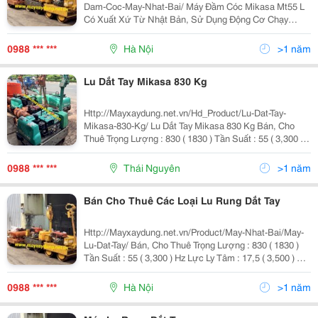
Dam-Coc-May-Nhat-Bai/ Máy Đầm Cóc Mikasa Mt55 L
Có Xuất Xứ Từ Nhật Bản, Sử Dụng Động Cơ Chạy
Xăng Robin Eh09 &Ndash; 2. Máy Hoạt Động Rất Khỏe
Và Ổn Định. Máy Chuyên Sử Dụng Để Đầm Đất. Đầm
0988 *** ***
Hà Nội
>1 năm
Bê Tông
Lu Dắt Tay Mikasa 830 Kg
Http://Mayxaydung.net.vn/Hd_Product/Lu-Dat-Tay-
Mikasa-830-Kg/ Lu Dắt Tay Mikasa 830 Kg Bán, Cho
Thuê Trọng Lượng : 830 ( 1830 ) Tần Suất : 55 ( 3,300 )
Hz Lực Ly Tâm : 17,5 ( 3,500 ) Kn Động Cơ : Yanmar
Phương Thức Cấp Lực : T
0988 *** ***
Thái Nguyên
>1 năm
Bán Cho Thuê Các Loại Lu Rung Dắt Tay
Http://Mayxaydung.net.vn/Product/May-Nhat-Bai/May-
Lu-Dat-Tay/ Bán, Cho Thuê Trọng Lượng : 830 ( 1830 )
Tần Suất : 55 ( 3,300 ) Hz Lực Ly Tâm : 17,5 ( 3,500 ) Kn
Động Cơ : Yanmar Phương Thức Cấp Lực : Truyền Động
Thủy Tĩnh Bánh Răng
0988 *** ***
Hà Nội
>1 năm