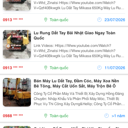
V=Wtd_Zinatsi Https://Www.youtube.com/Watch?
V=Qzf40Bkwgtk Lu Dắt Tay Mikasa 650Kg Máy Lu Rung
Cầm Tay Còn Gọi Là Xe Lu Tay Mini Hiện Đang Được Sử
Dụng Phổ Biến Trong Xây Dựng. Máy Lu Cầm Tay Là
0913 *** ***
Toàn quốc
23/07/2026
Một...
Lu Rung Dắt Tay Bãi Nhật Giao Ngay Toàn
Quốc
Link Videos: Https://Www.youtube.com/Watch?
V=Wtd_Zinatsi Https://Www.youtube.com/Watch?
V=Qzf40Bkwgtk Lu Dắt Tay Mikasa 650Kg Máy Lu Rung
Cầm Tay Còn Gọi Là Xe Lu Tay Mini Hiện Đang Được Sử
Dụng Phổ Biến Trong Xây Dựng. Máy Lu Cầm Tay Là
0913 *** ***
Toàn quốc
11/07/2026
Một...
Bán Máy Lu Dắt Tay, Đầm Cóc, Máy Xoa Nền
Bê Tông, Máy Cắt Uốn Sắt, Máy Trộn Bê Ô
Công Ty Cổ Phần Máy Và Thiết Bị Xây Dựng Hồng Đăng
Chuyên: Nhập Khẩu Và Phân Phối Máy Móc, Thiết Bị
Phục Vụ Thi Công Xây Dựng&Hellip; Công Ty Cổ Phần
Máy Và Thiết Bị Xây Dựng Hồng Đăng Là Đơn Vị Có
Kinh Nghiệm Lâu Năm Trong Ngành Máy Xây Dựng , Má
0988 *** ***
Toàn quốc
>1 năm