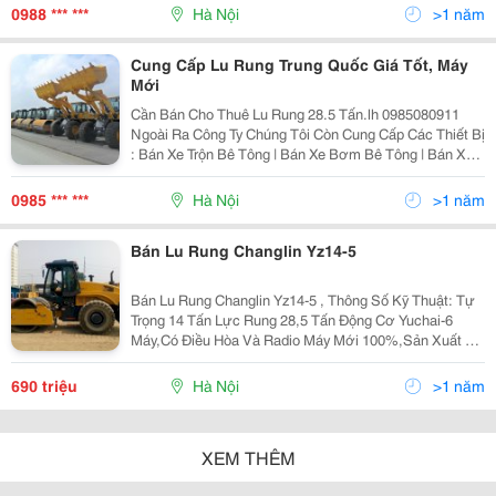
Mọi Thông Tin Chi Tiết Về Sản Phẩm
0988 *** ***
Hà Nội
>1 năm
Cung Cấp Lu Rung Trung Quốc Giá Tốt, Máy
Mới
Cần Bán Cho Thuê Lu Rung 28.5 Tấn.lh 0985080911
Ngoài Ra Công Ty Chúng Tôi Còn Cung Cấp Các Thiết Bị
: Bán Xe Trộn Bê Tông | Bán Xe Bơm Bê Tông | Bán Xe
Bơm Bê Tông Cũ | Bán Xe Trộn Bê Tông Cũ | Bán Bơm
Bê Tông Tĩnh | Bán Xe Chuyên Dùn
0985 *** ***
Hà Nội
>1 năm
Bán Lu Rung Changlin Yz14-5
Bán Lu Rung Changlin Yz14-5 , Thông Số Kỹ Thuật: Tự
Trọng 14 Tấn Lực Rung 28,5 Tấn Động Cơ Yuchai-6
Máy,Có Điều Hòa Và Radio Máy Mới 100%,Sản Xuất Tại
Trung Quốc Năm 2014
690 triệu
Hà Nội
>1 năm
XEM THÊM