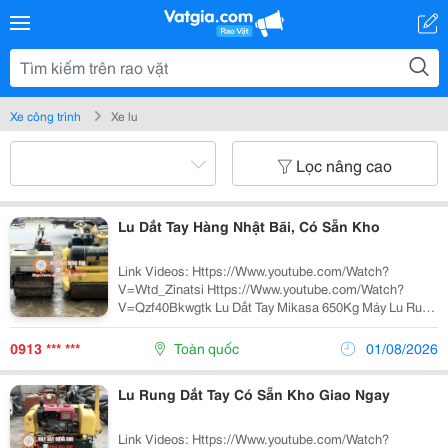
Xe công trình
Xe lu
Lọc nâng cao
Lu Dắt Tay Hàng Nhật Bãi, Có Sẵn Kho
Link Videos: Https://Www.youtube.com/Watch?
V=Wtd_Zinatsi Https://Www.youtube.com/Watch?
V=Qzf40Bkwgtk Lu Dắt Tay Mikasa 650Kg Máy Lu Rung
Cầm Tay Còn Gọi Là Xe Lu Tay Mini Hiện Đang Được Sử
Dụng Phổ Biến Trong Xây Dựng. Máy Lu Cầm Tay Là
0913 *** ***
Toàn quốc
01/08/2026
Một...
Lu Rung Dắt Tay Có Sẵn Kho Giao Ngay
Link Videos: Https://Www.youtube.com/Watch?