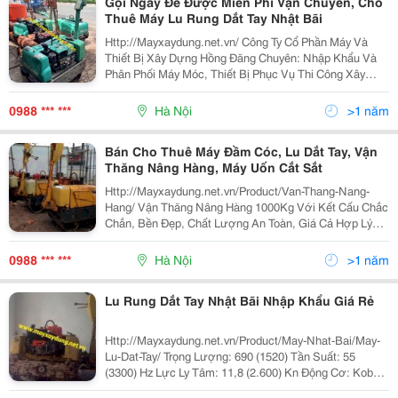
Gọi Ngay Để Được Miễn Phí Vận Chuyển, Cho
Thuê Máy Lu Rung Dắt Tay Nhật Bãi
Http://Mayxaydung.net.vn/ Công Ty Cổ Phần Máy Và
Thiết Bị Xây Dựng Hồng Đăng Chuyên: Nhập Khẩu Và
Phân Phối Máy Móc, Thiết Bị Phục Vụ Thi Công Xây
Dựng &Hellip; Công Ty Cổ Phần Máy Và Thiết Bị Xây
Dựng Hồng Đăng Là Đơn Vị Có Kinh Nghiệm L
0988 *** ***
Hà Nội
>1 năm
Bán Cho Thuê Máy Đầm Cóc, Lu Dắt Tay, Vận
Thăng Nâng Hàng, Máy Uốn Cắt Sắt
Http://Mayxaydung.net.vn/Product/Van-Thang-Nang-
Hang/ Vận Thăng Nâng Hàng 1000Kg Với Kết Cấu Chắc
Chắn, Bền Đẹp, Chất Lượng An Toàn, Giá Cả Hợp Lý
Mang Lại Cho Hiệu Quả Cao Trong Công Việc Thi Công
Xây Dựng Cho Quý Khách! Mọi Thắc Mắc, Xin Quý Khá
0988 *** ***
Hà Nội
>1 năm
Lu Rung Dắt Tay Nhật Bãi Nhập Khẩu Giá Rẻ
Http://Mayxaydung.net.vn/Product/May-Nhat-Bai/May-
Lu-Dat-Tay/ Trọng Lượng: 690 (1520) Tần Suất: 55
(3300) Hz Lực Ly Tâm: 11,8 (2.600) Kn Động Cơ: Kobota
E75-Nb3 Phương Thức Cấp Lực: Truyền Động Thủy