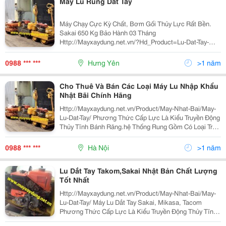
Máy Lu Rung Dắt Tay
Máy Chạy Cực Kỳ Chất, Bơm Gối Thủy Lực Rất Bền.
Sakai 650 Kg Bảo Hành 03 Tháng
Http://Mayxaydung.net.vn/?Hd_Product=Lu-Dat-Tay-
Yama-650Kg-Cu Bán, Cho Thuê Trọng Lượng : 830 (
1830 ) Tần Suất : 55 ( 3,300 ) Hz Lực Ly Tâm : 17,5 (
0988 *** ***
Hưng Yên
>1 năm
3,500
Cho Thuê Và Bán Các Loại Máy Lu Nhập Khẩu
Nhật Bãi Chính Hãng
Http://Mayxaydung.net.vn/Product/May-Nhat-Bai/May-
Lu-Dat-Tay/ Phương Thức Cấp Lực Là Kiểu Truyền Động
Thủy Tĩnh Bánh Răng.hệ Thống Rung Gồm Có Loại Trục
Lệch Tâm Mọi Thông Tin Chi Tiết Về Sản Phẩm, Dịch
Vụ Của Chúng Tôi Xin Quý Khác
0988 *** ***
Hà Nội
>1 năm
Lu Dắt Tay Takom,Sakai Nhật Bản Chất Lượng
Tốt Nhất
Http://Mayxaydung.net.vn/Product/May-Nhat-Bai/May-
Lu-Dat-Tay/ Máy Lu Dắt Tay Sakai, Mikasa, Tacom
Phương Thức Cấp Lực Là Kiểu Truyền Động Thủy Tĩnh
Bánh Răng.hệ Thống Rung Gồm Có Loại Trục Lệch Tâm