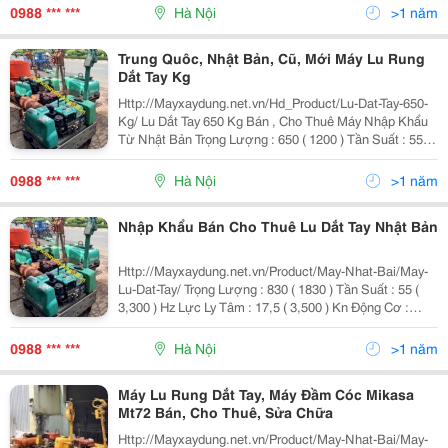
Tĩnh Bánh Răng Hệ Thống Rung:
0988 *** ***
Hà Nội
>1 năm
Trung Quôc, Nhật Bản, Cũ, Mới Máy Lu Rung
Dắt Tay Kg
Http://Mayxaydung.net.vn/Hd_Product/Lu-Dat-Tay-650-
Kg/ Lu Dắt Tay 650 Kg Bán , Cho Thuê Máy Nhập Khẩu
Từ Nhật Bản Trọng Lượng : 650 ( 1200 ) Tần Suất : 55 (
3,300 ) Hz Lực Ly Tâm : 9,8 ( 2,200 ) Kn Động Cơ : Yama
Nfad6-E Ph
0988 *** ***
Hà Nội
>1 năm
Nhập Khẩu Bán Cho Thuê Lu Dắt Tay Nhật Bản
Http://Mayxaydung.net.vn/Product/May-Nhat-Bai/May-
Lu-Dat-Tay/ Trọng Lượng : 830 ( 1830 ) Tần Suất : 55 (
3,300 ) Hz Lực Ly Tâm : 17,5 ( 3,500 ) Kn Động Cơ :
Yanmar Phương Thức Cấp Lực : Truyền Động Thủy Tĩnh
Bánh Răng Hệ Thống Rung
0988 *** ***
Hà Nội
>1 năm
Máy Lu Rung Dắt Tay, Máy Đầm Cóc Mikasa
Mt72 Bán, Cho Thuê, Sửa Chữa
Http://Mayxaydung.net.vn/Product/May-Nhat-Bai/May-