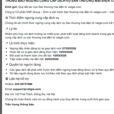
THÔNG BÁO NGỪNG CUNG CẤP DỊCH VỤ SÀN THƯƠNG MẠI ĐIỆN T
Kính gửi:
Quý đối tác của Sàn thương mại điện tử vatgia.com
Công ty Cổ phần VNP Group – Đơn vị vận hành Sàn thương mại điện tử vatgia.com – trân
📅 Thời điểm ngừng cung cấp dịch vụ
Chúng tôi sẽ chính thức ngừng cung cấp dịch vụ Sàn thương mại điện tử vatgia.com kể 
📌 Lý do
Nhằm phù hợp với định hướng và chiến lược phát triển hoạt động kinh doanh trong giai 
cung cấp dịch vụ sàn thương mại điện tử vatgia.com.
📌 Lộ trình thực hiện
Ngừng tiếp nhận đăng ký và giao dịch mới:
07/03/2026
Hoàn tất xử lý giao dịch đang thực hiện:
10/03/2026
Đối soát và thanh toán cho đối tác:
10/03/2026
Tiếp nhận khiếu nại đến hết:
20/03/2026
📌 Quyền lợi người dùng
Các giao dịch đã phát sinh trước thời điểm ngừng hoạt động được xử lý theo quy địn
Dữ liệu người dùng được lưu trữ/bảo mật theo quy định pháp luật hiện hành.
☎️ Liên hệ hỗ trợ
Hotline:
024.39747886
Email:
support@vatgia.com
Địa chỉ: 102 Thái Thịnh, Đống Đa, Hà Nội
Chúng tôi chân thành cảm ơn sự đồng hành của Quý đối tác trong suốt thời gian qua.
Trân trọng thông báo.