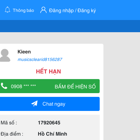
Đăng nhập / Đăng ký
Thông báo
Kieen
musicsclearid8156287
HẾT HẠN
0908 *** ***
BẤM ĐỂ HIỆN SỐ
Chat ngay
Mã số :
17920645
Địa điểm :
Hồ Chí Minh