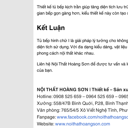
Thiết kế tủ bếp kịch trần giúp tăng diện tích lưu t
gian bếp gọn gàng hơn, kiểu thiết kế này còn tạo
Kết Luận
Tủ bếp hình chữ I là giải pháp lý tưởng cho không 
diện tích sử dụng. Với đa dạng kiểu dáng, vật li
phong cách nội thất khác nhau.
Liên hệ Nội Thất Hoàng Sơn để được tư vấn và l
của bạn.
NỘI THẤT HOÀNG SƠN | Thiết kế – Sản xuấ
Hotline: 0908 525 659 – 0964 525 659 – 096
Xưởng: 558/47B Bình Quới, P.28, Bình Thạn
Văn phòng: 765/54/5 Xô Viết Nghệ Tĩnh, P
Fanpage:
www.facebook.com/noithathoang
Website:
www.noithathoangson.com