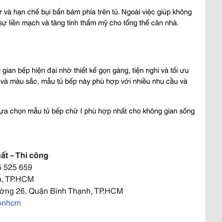
rữ và hạn chế bụi bẩn bám phía trên tủ. Ngoài việc giúp không 
 sự liền mạch và tăng tính thẩm mỹ cho tổng thể căn nhà.
gian bếp hiện đại nhờ thiết kế gọn gàng, tiện nghi và tối ưu 
ệu và màu sắc, mẫu tủ bếp này phù hợp với nhiều nhu cầu và 
ựa chọn mẫu tủ bếp chữ I phù hợp nhất cho không gian sống 
t – Thi công
5 525 659
h, TP.HCM
hường 26, Quận Bình Thạnh, TP.HCM
sonhcm