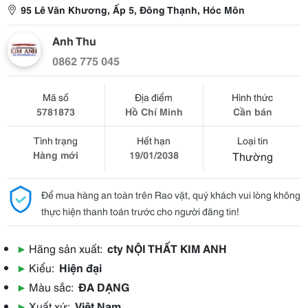
95 Lê Văn Khương, Ấp 5, Đông Thạnh, Hóc Môn
Anh Thu
0862 775 045
Mã số
Địa điểm
Hình thức
5781873
Hồ Chí Minh
Cần bán
Tình trạng
Hết hạn
Loại tin
Hàng mới
19/01/2038
Thường
Để mua hàng an toàn trên Rao vặt, quý khách vui lòng không
thực hiện thanh toán trước cho người đăng tin!
▶
Hãng sản xuất:
cty NỘI THẤT KIM ANH
▶
Kiểu:
Hiện đại
▶
Màu sắc:
ĐA DẠNG
▶
Xuất xứ:
Việt Nam