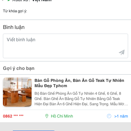
Từ khóa gợi ý:
Bình luận
Gợi ý cho bạn
Bàn Gỗ Phòng Ăn, Bàn Ăn Gỗ Teak Tự Nhiên
Mẫu Đẹp Tphcm
Bộ Bàn Ghế Phòng Ăn Gỗ Tự Nhiên 4 Ghế, 6 Ghế, 8
Ghế. Bàn Ghế Ăn Bằng Gỗ Tự Nhiên Bằng Gỗ Teak
Hiện Đại Bàn Ăn 6 Ghế Hiện Đại, Sang Trọng. Mẫu Mới
Nhất . Nhận Sản Xuất Theo Mẫu Yêu Cầu Bàn Ghế
Phòng Ăn Hiện Đại Bằng Gỗ Teak Bán Bàn Ghế Phò
0862 *** ***
Hồ Chí Minh
>1 năm