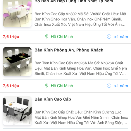
Bộ Bàn Ăn Đẹp Lung Linh Nhất Tp.hcm
Bàn Kính Cao Cấp Vn302 Mã Số: Vn302 Chất Liệu: Mặt
Bàn Kính Ghép Hoa Văn, Chân Inox Ghế Nệm Simili,
Chân Inox Xuất Xứ: Việt Nam Hiệu Ứng Tốt Với Ánh
Sáng Điện, Lấy Ánh Sáng Từ Không Gian Bên Ngoài
Kiểu Dáng: Thanh Mảnh, Lịch Lãm, Sa
7,6 triệu
Hồ Chí Minh
>1 năm
Bàn Kính Phòng Ăn, Phòng Khách
Bàn Tròn Kính Cao Cấp Vn326A Mã Số: Vn326A Chất
Liệu: Mặt Bàn Kính Ghép Hoa Văn, Chân Inox Ghế Nệm
Simili, Chân Inox Xuất Xứ: Việt Nam Hiệu Ứng Tốt Với
Ánh Sáng Điện, Lấy Ánh Sáng Từ Không Gian Bên
Ngoài Kiểu Dáng: Thanh Mảnh, Lịch
7,6 triệu
Hồ Chí Minh
>1 năm
Bàn Kính Cao Cấp
Bàn Kính Cao Cấp Chất Liệu: Chân Kính Cường Lực,
Mặt Bàn Kính Ghép Hoa Văn Ghế Nệm Simili, Chân Inox
Xuất Xứ: Việt Nam Hiệu Ứng Tốt Với Ánh Sáng Điện,
Lấy Ánh Sáng Từ Không Gian Bên Ngoài Kiểu Dáng: