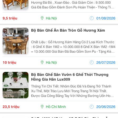
Hương Đá Đỏ , Xoan Đào . Giá Giảm Còn : 9.500.000
Giá Đã Bao Gồm Đánh Sơn Pu Hoàn Thiện - Thông Tin
Sản Phẩm : + Hàng Gồm : 6 Ghế + 1 Bàn Tặng Kèm
Kính Bàn Dày 1 Phân + Kích Thước : Bàn Đường
9,5 triệu
Hà Nội
01/08/2026
Bộ Bàn Ghế Ăn Bàn Tròn Gỗ Hương Xám
Chất Liệu : Gỗ Hương Xám Hàng Có 2 Loại Kích Thước
: 6 Ghế X Bàn 1M2 = 10.000.000 8 Ghế X Bàn 1M2 -1M4
= 13.000.000 Giá Bán Đã Bao Gồm Sơn Pu - Tặng Kèm
Kính Bàn Khi Mua ~~~ ≫≫≫ Lợi Ích Khi Mua Sản Phẩm :
~~~ Miễn Phí Giao Hàng Bán Kính
10 triệu
Hà Nội
26/07/2026
Bộ Bàn Ghế Sân Vườn 6 Ghế Thời Thượng
Hồng Gia Hân Lux009
Thông Tin Chi Tiết: Nhôm Đúc Đã Và Đang Trở Thành
Xu Thế, Một Trào Lưu Mới Trong Trang Trí Nội Thất.
Được Gia Công Bằng Tay Với Những Đường Uốn Hoa
Văn Mỹ Thuật Chuyên Nghiệp Độc Đáo, Màu Sắc Kiểu
Mẫu Đa Dạng Nhưng Không Kém Phần Sang Trọng Cho
23,5 triệu
Hồ Chí Minh
20/06/2026