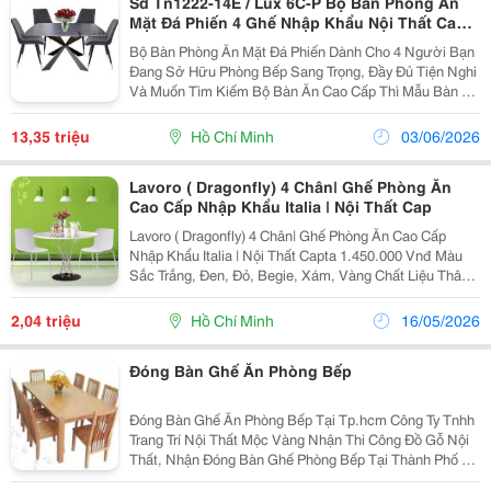
Sd Tn1222-14E / Lux 6C-P Bộ Bàn Phòng Ăn
Mặt Đá Phiến 4 Ghế Nhập Khẩu Nội Thất Capta
Hcm
Bộ Bàn Phòng Ăn Mặt Đá Phiến Dành Cho 4 Người Bạn
Đang Sở Hữu Phòng Bếp Sang Trọng, Đầy Đủ Tiện Nghi
Và Muốn Tìm Kiếm Bộ Bàn Ăn Cao Cấp Thì Mẫu Bàn Ăn
4 Ghế Sau Đây Là Lựa Chọn Tuyệt Vời Cho Không Gian
Phòng Bếp Nhà Bạn. Bộ Bàn Phòng Ăn Mặt Đá...
13,35 triệu
Hồ Chí Minh
03/06/2026
Lavoro ( Dragonfly) 4 Chân| Ghế Phòng Ăn
Cao Cấp Nhập Khẩu Italia | Nội Thất Cap
Lavoro ( Dragonfly) 4 Chân| Ghế Phòng Ăn Cao Cấp
Nhập Khẩu Italia | Nội Thất Capta 1.450.000 Vnđ Màu
Sắc Trắng, Đen, Đỏ, Begie, Xám, Vàng Chất Liệu Thân
Nhựa, Chân Thép Sơn Tĩnh Điện Kích Thước
560*560*H785 Nội Thất Capta Cung...
2,04 triệu
Hồ Chí Minh
16/05/2026
Đóng Bàn Ghế Ăn Phòng Bếp
Đóng Bàn Ghế Ăn Phòng Bếp Tại Tp.hcm Công Ty Tnhh
Trang Trí Nội Thất Mộc Vàng Nhận Thi Công Đồ Gỗ Nội
Thất, Nhận Đóng Bàn Ghế Phòng Bếp Tại Thành Phố Hồ
Chí Minh. Nhận Gia Công Bàn Ghế Ăn Phòng Bếp Theo