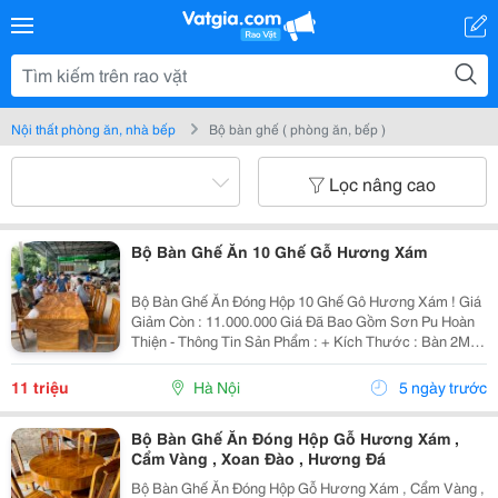
Nội thất phòng ăn, nhà bếp
Bộ bàn ghế ( phòng ăn, bếp )
Lọc nâng cao
Bộ Bàn Ghế Ăn 10 Ghế Gỗ Hương Xám
Bộ Bàn Ghế Ăn Đóng Hộp 10 Ghế Gô Hương Xám ! Giá
Giảm Còn : 11.000.000 Giá Đã Bao Gồm Sơn Pu Hoàn
Thiện - Thông Tin Sản Phẩm : + Kích Thước : Bàn 2M4
X 95 X Cao 75 X Dày 20Cm . Ghế 40 X 43 X Cao 45 Chỗ
Ngồi - Chất Liệu : Gỗ Hương Xám , Ngoà
11 triệu
Hà Nội
5 ngày trước
Bộ Bàn Ghế Ăn Đóng Hộp Gỗ Hương Xám ,
Cẩm Vàng , Xoan Đào , Hương Đá
Bộ Bàn Ghế Ăn Đóng Hộp Gỗ Hương Xám , Cẩm Vàng ,