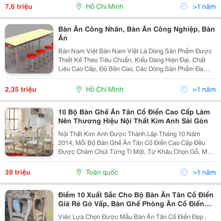
Thanh Mảnh, Lịch Lãm, Sang Trọng Phù
7,6 triệu
Hồ Chí Minh
>1 năm
Bàn Ăn Công Nhân, Bàn Ăn Công Nghiệp, Bàn
Ăn
Bàn Nam Việt Bàn Nam Việt Là Dòng Sản Phẩm Được
Thiết Kế Theo Tiêu Chuẩn, Kiểu Dáng Hiện Đại, Chất
Liệu Cao Cấp, Độ Bền Cao, Các Dòng Sản Phẩm Đa
Dạng Phù Hợp Với Mọi Không Gian Làm Việc Tai Văn
Phòng Hay Gia Đình Với Nhiều Chủng Loại Chất Liệ
2,35 triệu
Hồ Chí Minh
>1 năm
10 Bộ Bàn Ghế Ăn Tân Cổ Điển Cao Cấp Làm
Nên Thương Hiệu Nội Thất Kim Anh Sài Gòn
Nội Thất Kim Anh Được Thành Lập Tháng 10 Năm
2014, Mỗi Bộ Bàn Ghế Ăn Tân Cổ Điển Cao Cấp Đều
Được Chăm Chút Từng Tí Một, Từ Khâu Chọn Gỗ, Mút,
Vải Đến Các Khâu Chạm Khắc, Ráp Sườn, Chà Nhám,
Sơn, Bọc Vải Và Bảo Hành. Dưới Đây Là Các Mẫu Mới
39 triệu
Toàn quốc
>1 năm
Nhất...
Điểm 10 Xuất Sắc Cho Bộ Bàn Ăn Tân Cổ Điển
Giá Rẻ Gò Vấp, Bàn Ghế Phòng Ăn Cổ Điển
Châu Âu
Việc Lựa Chọn Được Mẫu Bàn Ăn Tân Cổ Điển Đẹp ,