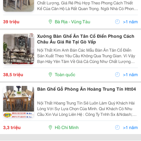
Chất Lượng, Giá Rẻ Phù Hợp Theo Phong Cách Thiết
Kế Của Căn Hộ Là Rất Quan Trọng. Ngôi Nhà Có Phong
Cách Thiết Kế Nội Thất Tân Cổ Điển Cần Có Một Bộ
Bàn Ghế Ăn Cao Cấp Nhập Khẩu Đẹp Mang Đến Không
39 triệu
Bà Rịa - Vũng Tàu
>1 năm
Gian...
Xưởng Bàn Ghế Ăn Tân Cổ Điển Phong Cách
Châu Âu Giá Rẻ Tại Gò Vấp
Nội Thất Kim Anh Bán Các Mẫu Bàn Ăn Tân Cổ Điển
Sản Xuất Theo Yêu Cầu Không Qua Trung Gian. Vì Vậy
Bạn Hãy Yên Tâm Về Giá Cả Cũng Như Chất Lượng
Các Sản Phẩm Bên Công Ty Chúng Tôi. Bàn Ăn Phong
Cách Châu Âu Phối Hợp Hài
38,5 triệu
Toàn quốc
>1 năm
Bàn Ghế Gỗ Phòng Ăn Hoàng Trung Tín Htt04
Nội Thất Hòang Trung Tín Sẽ Luôn Làm Quý Khách Hài
Lòng Với Sự Lựa Chọn Của Mình. Quí Khách Có Nhu
Cầu Xin Vui Lòng Liên Hệ : Công Ty Tnhh Sx &Ndash;
Tm &Ndash; Xnk Hoàng Trung Tín Đc Xưởng : 471/74
Tth 21, P. Tân Thới Hiệp, Q2, Tp. Hcm Đt :
3,3 triệu
Hồ Chí Minh
>1 năm