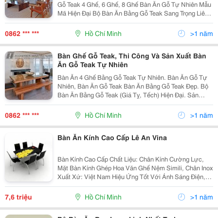
Gỗ Teak 4 Ghế, 6 Ghế, 8 Ghế Bàn Ăn Gỗ Tự Nhiên Mẫu
Mã Hiện Đại Bộ Bàn Ăn Bằng Gỗ Teak Sang Trọng Liên
Hệ 0906613568 Mr Quảng Để Được Tư Vấn Và Nhận
Báo Giá Tốt Nhất Mail Hoangthinhwood@
0862 *** ***
Hồ Chí Minh
>1 năm
Bàn Ghế Gỗ Teak, Thi Công Và Sản Xuất Bàn
Ăn Gỗ Teak Tự Nhiên
Bàn Ăn 4 Ghế Bằng Gỗ Teak Tự Nhiên. Bàn Ăn Gỗ Tự
Nhiên, Bàn Ăn Gỗ Teak Bàn Ăn Bằng Gỗ Teak Đẹp. Bộ
Bàn Ăn Bằng Gỗ Teak (Giá Tỵ, Tếch) Hiện Đại. Sản
Phẩm Chi Tiết Tên Gọi Bàn Ghế Ăn Bằng Gỗ Teak (Giá
T
0862 *** ***
Hồ Chí Minh
>1 năm
Bàn Ăn Kính Cao Cấp Lê An Vina
Bàn Kính Cao Cấp Chất Liệu: Chân Kính Cường Lực,
Mặt Bàn Kính Ghép Hoa Văn Ghế Nệm Simili, Chân Inox
Xuất Xứ: Việt Nam Hiệu Ứng Tốt Với Ánh Sáng Điện,
Lấy Ánh Sáng Từ Không Gian Bên Ngoài Kiểu Dáng:
Thanh Mảnh, Lịch Lãm, Sang Trọng Phù
7,6 triệu
Hồ Chí Minh
>1 năm