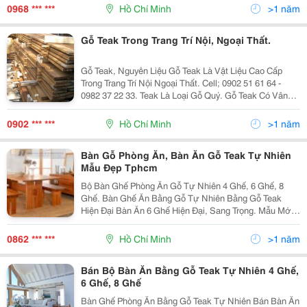
Yêu Cầu Khách Hàng. Công Ty Tnhh Trang Trí Nội
0968 *** ***
Hồ Chí Minh
>1 năm
Gỗ Teak Trong Trang Trí Nội, Ngoại Thất.
Gỗ Teak, Nguyên Liệu Gỗ Teak Là Vật Liệu Cao Cấp
Trong Trang Trí Nội Ngoại Thất. Cell; 0902 51 61 64 -
0982 37 22 33. Teak Là Loại Gỗ Quý. Gỗ Teak Có Vân
Rất Đẹp, Kết Cấu Tốt, Thớ To Nhưng Mịn, Không Cong
Vênh, Nứt Nẻ, Không Bị Mối Mọt, Nấ
0902 *** ***
Hồ Chí Minh
>1 năm
Bàn Gỗ Phòng Ăn, Bàn Ăn Gỗ Teak Tự Nhiên
Mẫu Đẹp Tphcm
Bộ Bàn Ghế Phòng Ăn Gỗ Tự Nhiên 4 Ghế, 6 Ghế, 8
Ghế. Bàn Ghế Ăn Bằng Gỗ Tự Nhiên Bằng Gỗ Teak
Hiện Đại Bàn Ăn 6 Ghế Hiện Đại, Sang Trọng. Mẫu Mới
Nhất . Nhận Sản Xuất Theo Mẫu Yêu Cầu Bàn Ghế
Phòng Ăn Hiện Đại Bằng Gỗ Teak Bán Bàn Ghế Phò
0862 *** ***
Hồ Chí Minh
>1 năm
Bán Bộ Bàn Ăn Bằng Gỗ Teak Tự Nhiên 4 Ghế,
6 Ghế, 8 Ghế
Bàn Ghế Phòng Ăn Bằng Gỗ Teak Tự Nhiên Bán Bàn Ăn