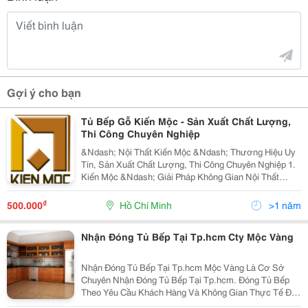
Gợi ý cho bạn
Tủ Bếp Gỗ Kiến Mộc - Sản Xuất Chất Lượng,
Thi Công Chuyên Nghiệp
&Ndash; Nội Thất Kiến Mộc &Ndash; Thương Hiệu Uy
Tín, Sản Xuất Chất Lượng, Thi Công Chuyên Nghiệp 1.
Kiến Mộc &Ndash; Giải Pháp Không Gian Nội Thất
Hoàn Mỹ! Công Ty Tnhh Sx &Ndash; Tm &Ndash; Dv
Trang Trí Nội Thất Kiến Mộc ( Với Thương...
₫
500.000
Hồ Chí Minh
>1 năm
Nhận Đóng Tủ Bếp Tại Tp.hcm Cty Mộc Vàng
Nhận Đóng Tủ Bếp Tại Tp.hcm Mộc Vàng Là Cơ Sở
Chuyên Nhận Đóng Tủ Bếp Tại Tp.hcm. Đóng Tủ Bếp
Theo Yêu Cầu Khách Hàng Và Không Gian Thực Tế Đo
Đạc. Nhận Đóng Tủ Bếp Với Mọi Loại Vật Liệu Từ Gỗ