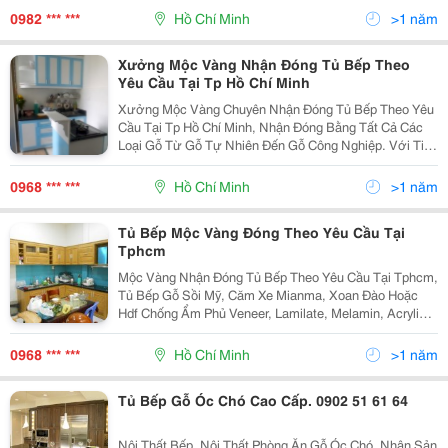
Cây Tự Nhiên: Tủ Bếp Xoan Đào, Tủ Bếp Căm Xe, Tủ
0982 *** ***
Hồ Chí Minh
>1 năm
Bếp Sồi
Xưởng Mộc Vàng Nhận Đóng Tủ Bếp Theo
Yêu Cầu Tại Tp Hồ Chí Minh
Xưởng Mộc Vàng Chuyên Nhận Đóng Tủ Bếp Theo Yêu
Cầu Tại Tp Hồ Chí Minh, Nhận Đóng Bằng Tất Cả Các
Loại Gỗ Từ Gỗ Tự Nhiên Đến Gỗ Công Nghiệp. Với Tiêu
Chí Uy Tín, Chất Lượng, Bền, Đẹp, Giá Thành Hợp Lý,
Dịch Vụ Chuyên Nghiệp, Tận Tâm, Nhanh Và Sạch -
0968 *** ***
Hồ Chí Minh
>1 năm
Tủ Bếp Mộc Vàng Đóng Theo Yêu Cầu Tại
Tphcm
Mộc Vàng Nhận Đóng Tủ Bếp Theo Yêu Cầu Tại Tphcm,
Tủ Bếp Gỗ Sồi Mỹ, Căm Xe Mianma, Xoan Đào Hoặc
Hdf Chống Ẩm Phủ Veneer, Lamilate, Melamin, Acrylic...
Chúng Tôi Sẽ Đến Đo Đạc Thực Tế, Tư Vấn Và Lên Bản
Vẽ Phối Cảnh 3D Miến Phí Trước Khi Tiến Hành
0968 *** ***
Hồ Chí Minh
>1 năm
Tủ Bếp Gỗ Óc Chó Cao Cấp. 0902 51 61 64
Nội Thất Bếp, Nội Thất Phòng Ăn Gỗ Óc Chó. Nhận Sản