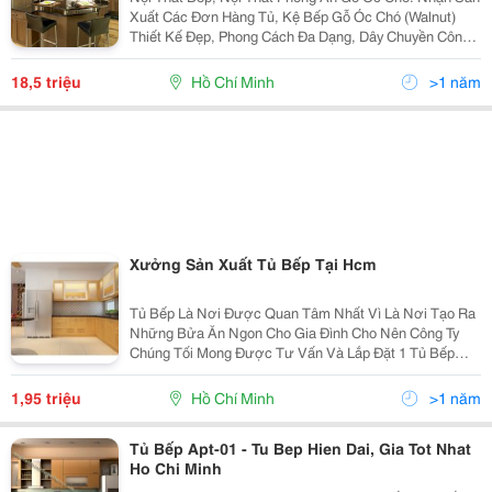
Xuất Các Đơn Hàng Tủ, Kệ Bếp Gỗ Óc Chó (Walnut)
Thiết Kế Đẹp, Phong Cách Đa Dạng, Dây Chuyền Công
Nghệ Tiên Tiến, Thợ Lanh Nghề Và Chất Liệu Gỗ Óc
Chó Cao Cấp Đó Là Điều K
18,5 triệu
Hồ Chí Minh
>1 năm
Xưởng Sản Xuất Tủ Bếp Tại Hcm
Tủ Bếp Là Nơi Được Quan Tâm Nhất Vì Là Nơi Tạo Ra
Những Bửa Ăn Ngon Cho Gia Đình Cho Nên Công Ty
Chúng Tối Mong Được Tư Vấn Và Lắp Đặt 1 Tủ Bếp
Cho Quý Khách Tốt Và Giá Thành Cạnh Tranh Nhất.
Xưởng Sản Xuất Tủ Bếp Tại Hcm Rất Mong Được Tư
1,95 triệu
Hồ Chí Minh
>1 năm
Vấn Cho Quý
Tủ Bếp Apt-01 - Tu Bep Hien Dai, Gia Tot Nhat
Ho Chi Minh