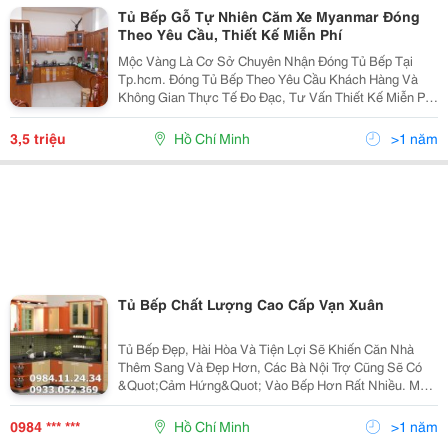
Tủ Bếp Gỗ Tự Nhiên Căm Xe Myanmar Đóng
Theo Yêu Cầu, Thiết Kế Miễn Phí
Mộc Vàng Là Cơ Sở Chuyên Nhận Đóng Tủ Bếp Tại
Tp.hcm. Đóng Tủ Bếp Theo Yêu Cầu Khách Hàng Và
Không Gian Thực Tế Đo Đạc, Tư Vấn Thiết Kế Miễn Phí
Tất Cả Các Ngày Trong Tuần. Lh: Cty Tnhh Trang Trí Nội
Thất Mộc Vàng Số 05 Nguyễn Văn Lượng,...
3,5 triệu
Hồ Chí Minh
>1 năm
Tủ Bếp Chất Lượng Cao Cấp Vạn Xuân
Tủ Bếp Đẹp, Hài Hòa Và Tiện Lợi Sẽ Khiến Căn Nhà
Thêm Sang Và Đẹp Hơn, Các Bà Nội Trợ Cũng Sẽ Có
&Quot;Cảm Hứng&Quot; Vào Bếp Hơn Rất Nhiều. Một
Căn Bếp Hiện Đại, Tiện Nghi Phải Đáp Ứng Được Mọi
Nhu Cầu Nấu Nướng Và Di Chuyển Của Người Nội Trợ
0984 *** ***
Hồ Chí Minh
>1 năm
Và Thích H