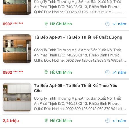
Công Ty Tnhh Thương Mại &Amp; Sản Xuất Nội Thất
An Phát Thịnh Đ/C: 740/23 Ql 13, P.hiệp Bình Phước,
Q.thủ Đức Hotline: 0902 699 126 - 0912 969 379 -----------
- Tủ Bếp Apt-01 Cập Nhật: 15/10/2016 - 19:48 Tình
Trạng: Mới
0902 *** ***
Hồ Chí Minh
>1 năm
Tủ Bếp Apt-01 - Tủ Bếp Thiết Kế Chất Lượng
Công Ty Tnhh Thương Mại &Amp; Sản Xuất Nội Thất
An Phát Thịnh Đ/C: 740/23 Ql 13, P.hiệp Bình Phước,
Q.thủ Đức Hotline: 0902 699 126 0912 969 379 Website:
Http://Anphatthinhfurniture.com -------------------------- Tủ
Bếp Apt-01
0902 *** ***
Hồ Chí Minh
>1 năm
Tủ Bếp Apt-09 - Tủ Bếp Thiết Kế Theo Yêu
Cầu
Công Ty Tnhh Thương Mại &Amp; Sản Xuất Nội Thất
An Phát Thịnh Đ/C: 740/23 Ql 13, P.hiệp Bình Phước,
Q.thủ Đức Hotline: 0902 699 126 0912 969 379 Website:
Http://Anphatthinhfurniture.com ----------- Chúng Tôi
Chuyên: Tư Vấn, Thiết
2,4 triệu
Hồ Chí Minh
>1 năm