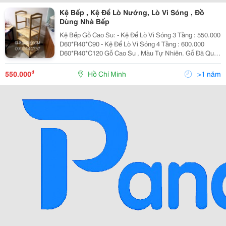
Kệ Bếp , Kệ Để Lò Nướng, Lò Vi Sóng , Đồ
Dùng Nhà Bếp
Kệ Bếp Gỗ Cao Su: - Kệ Để Lò Vi Sóng 3 Tầng : 550.000
D60*R40*C90 - Kệ Để Lò Vi Sóng 4 Tầng : 600.000
D60*R40*C120 Gỗ Cao Su , Màu Tự Nhiên. Gỗ Đã Qua
Xử Lí Mối Mọt , Cong Vênh. Miễn Phí Giao Hàng Nội
Thành Hồ Chí Minh N
₫
550.000
Hồ Chí Minh
>1 năm