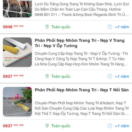
Cầu Thang
Lưới Dù Trắng Dùng Trang Trí Không Gian Nhà, Lưới Sợi
Dù Mềm Chắn An Toàn Lan Can Cầu Thang. Hotline
0948 801 011 -- Thank &Amp;Best Regards Đinh Th Ủy -
094 880 1011 Email: Thithuy.img@Gmail.com; C Ông Ty
0948 *** ***
Toàn quốc
>1 năm
Phân Phối Nẹp Nhôm Trang Trí - Nẹp V Trang
Trí - Nẹp V Ốp Tường
Chuyên Cung Cấp Nẹp Trang Trí - Nẹp V Ốp Tường - Thi
Công Nẹp V Công Ty Nẹp Trang Trí T &Amp; T Tự Hào
Là Nhà Cung Cấp Nẹp Hợp Kim Nhôm Trang Trí Hàng
Đầu Việt Nam. Chuyên Cung Cấp Các Sản Phẩm Nẹp
Trang Trí Kim Loại , Nẹp V Nhựa Pvc, Nẹp V Trang...
0937 *** ***
Toàn quốc
>1 năm
Phân Phối Nẹp Nhôm Trang Trí - Nẹp T Nối Sàn
Chuyên Phân Phối Nẹp Nhôm Trang Trí &Ndash; Nẹp T
Nối Sàn Chuyên Cung Cấp Các Loại Nẹp Nhôm Trang Trí
Nội Thấ T, Nẹp Ốp Tường, Nẹp T Trang Trí Nối Sàn Giá
Rẻ Cho Đại Lý, Công Trình, Dự Án, Nhà Thầu, Khách
Lẻ... Hình Ảnh Nẹp T Đã Hoàn Thiện ...
0937 *** ***
Toàn quốc
>1 năm