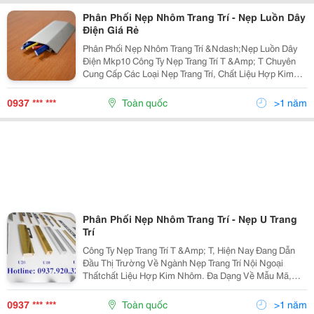
Phân Phối Nẹp Nhôm Trang Trí - Nẹp Luồn Dây
Điện Giá Rẻ
Phân Phối Nẹp Nhôm Trang Trí &Ndash;Nẹp Luồn Dây
Điện Mkp10 Công Ty Nẹp Trang Trí T &Amp; T Chuyên
Cung Cấp Các Loại Nẹp Trang Trí, Chất Liệu Hợp Kim
Nhôm. Ngoài Những Sản Phẩm Nẹp Dành Cho Ngành
Thiết Kế, Xây Dựng, Sàn Gỗ. Chúng Tôi Còn Cung...
0937 *** ***
Toàn quốc
>1 năm
Phân Phối Nẹp Nhôm Trang Trí - Nẹp U Trang
Trí
Công Ty Nẹp Trang Trí T &Amp; T, Hiện Nay Đang Dẫn
Đầu Thị Trường Về Ngành Nẹp Trang Trí Nội Ngoại
Thấtchất Liệu Hợp Kim Nhôm. Đa Dạng Về Mẫu Mã,
Quy Cách, Ứng Dụng Rộng Rãi Cho Nhiều Phong Cách
Thi Công Thiết Kế Khác Nhau. Bên Cạnh Các Dòng Sản
0937 *** ***
Toàn quốc
>1 năm
P