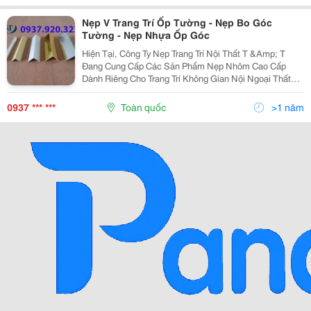
Nẹp V Trang Trí Ốp Tường - Nẹp Bo Góc
Tường - Nẹp Nhựa Ốp Góc
Hiện Tại, Công Ty Nẹp Trang Trí Nội Thất T &Amp; T
Đang Cung Cấp Các Sản Phẩm Nẹp Nhôm Cao Cấp
Dành Riêng Cho Trang Trí Không Gian Nội Ngoại Thất
Đặc Biệt Là Các Vị Trí Góc Tường. Sở Dĩ, Chúng Tôi
Chọn Hướng Đi Cung Cấp Các Sản Phẩm Nẹp Nhôm
0937 *** ***
Toàn quốc
>1 năm
Trang