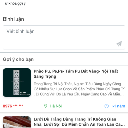
Từ khóa gợi ý:
Bình luận
Gợi ý cho bạn
Phào Pu, Pe,Ps- Tấm Pu Dát Vàng- Nội Thất
Sang Trọng
Trong Trang Trí Nội Thất, Người Tiêu Dùng Ngày Càng
Có Nhiều Sự Lựa Chọn Về Sản Phẩm Phào Chỉ Trang Trí
. Đi Cùng Với Đó Là Yêu Cầu Ngày Càng Cao Về Mẫu
Mã Và Chất Lượng. Dịch Hồng Hawa Không Chỉ Dẫn
Đầu Về Các Sản Phẩm Thạch Cao Trang Trí, Mà Còn Nh
0976 *** ***
Hà Nội
>1 năm
Lưới Dù Trắng Dùng Trang Trí Không Gian
Nhà, Lưới Sợi Dù Mềm Chắn An Toàn Lan Can