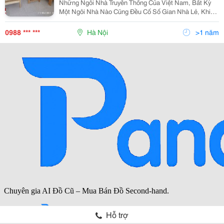
Những Ngôi Nhà Truyền Thống Của Việt Nam, Bất Kỳ
Một Ngôi Nhà Nào Cũng Đều Cố Số Gian Nhà Lẻ, Khi
Đó Gian Ở Giữa Lớn Nhất Và Đó Chính Là Dùng Để Làm
Phòng Tiếp Khách. Việc Này Thể Hiện
0988 *** ***
Hà Nội
>1 năm
Hỗ trợ