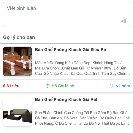
Gợi ý cho bạn
Bàn Ghế Phòng Khách Giá Siêu Rẻ
Mẫu Mã Đa Dạng Kiểu Dáng Đẹp. Khách Hàng Thoải
Mài Lựa Chọn ..Chất Liệu Gỗ Tự Nhiên 100%, Độ Bền
Cao, Gỗ Nhập Khẩu, Đã Qua Quá Trình Tẩm Sấy Chống
Cong Vênh, Mối Mọt, Phun Sơn Tạo Màu Theo Yêu Cầu,
Mang Lại Sự Tiện Nghi, Sang Trọng Cho Căn Phòng Của
6,8 triệu
Hồ Chí Minh
>1 năm
Bàn Ghế Phòng Khách Giá Rẻ!
Sản Phẩm Chính Của Chúng Tôi Bao Gồm Bộ Bàn Ghế
Cà Phê, Bàn Ăn, Bộ Sofa, Sân Vườn, Bộ Quầy Bar, Ghế
Phơi Nắng, Ô Dù Che ... Tất Cả Đồ Nội Thất Được Làm
Bằng Chất Liệu Sắt, Nhôm Và Dệt Tay Với Sợi Nhựa