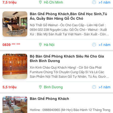
Giả Mây. Mây Chúng Tôi Sử Dụng Cho Sản Phẩm
7,5 triệu
Hồ Chí Minh
>1 năm
Bàn Ghế Phòng Khách,Bàn Ghế Học Sinh,Tủ
Áo, Quầy Bán Hàng Gỗ Óc Chó
Nội Thất Gỗ Walnut - Óc Chó Cao Cấp - Liên Hệ Cell :
0934 022 238 Nguyên Liệu: Gỗ Óc Chó - Walnut - Xuất
Xứ : Bắc Mỹ Sản Xuất Tại Việt Nam - Sản Xuất - Công
Ty Hoàng Phát Wood Dc: 43 Quách Đình Bảo, Phú
Thạnh, Tân Phú, Tp Hcm Webside : Ht
0839 *** ***
Hà Nội
>1 năm
Bộ Bàn Ghế Phòng Khách Siêu Rẻ Cho Gia
Đình Bình Dương
Xin Kính Chào Quý Khách Hàng! - Cở Sở Gia Phát
Furniture Chúng Tôi Chuyên Cung Cấp Sĩ Và Lẻ Các
Sản Phẩm Nội Thất Salon Gỗ Tự Nhiên, Tủ Áo, Giường
Ngủ, Kệ Tivi, Tủ Dép, Ghế Lưới, Bàn Thờ, Tủ Thờ Và
Các Loại Hàng Gỗ Xuất Khẩu Tồn Kho. Hàng Hóa Đảm
5,5 triệu
Bình Dương
>1 năm
Bàn Ghế Phòng Khách
Hotline : 0988940965 (Mr Hợi) Bảo Hành 12 Tháng Trong