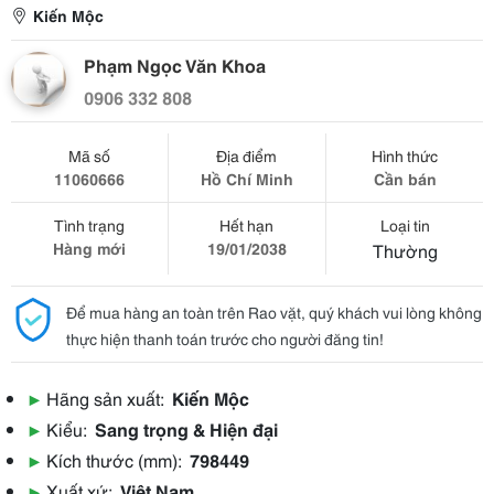
Kiến Mộc
Phạm Ngọc Văn Khoa
0906 332 808
Mã số
Địa điểm
Hình thức
11060666
Hồ Chí Minh
Cần bán
Tình trạng
Hết hạn
Loại tin
Hàng mới
19/01/2038
Thường
Để mua hàng an toàn trên Rao vặt, quý khách vui lòng không
thực hiện thanh toán trước cho người đăng tin!
▶
Hãng sản xuất:
Kiến Mộc
▶
Kiểu:
Sang trọng & Hiện đại
▶
Kích thước (mm):
798449
▶
Xuất xứ:
Việt Nam