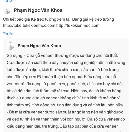
Trả lời
Phạm Ngọc Văn Khoa
Chi tiết báo giá Kệ treo tường xem tại: Bảng giá kệ treo tường
http://tuke.tukekienmoc.com http://tukekienmoc.com
Trả lời
Phạm Ngọc Văn Khoa
Sử dụng: - Cửa gỗ veneer thường được sử dụng cho nội thất.
Cửa được sản xuất theo dây chuyền công nghiệp nên chất lượng
luôn được ổn định, kích thước chính xác, sắc sảo từ bên trong
cho đến lớp sơn PU hoàn thiện bên ngoài. Kiểu dáng cửa gỗ
veneer rất đa dạng từ panô trơn, panô kính, chỉ chìm hay chỉ nổi;
tất cả đều đạt tính thẩm mỹ rất cao. Hiện nay, đa số khách hàng
thích sử dụng cửa gỗ veneer không chỉ vì tính kính tế mà còn vì
tính thẩm mỹ, tính đồng bộ, tính tiện dụng và cả tính lâu bền nữa.
- Bề mặt cửa veneer được sản xuất từ gỗ lạng nên vẫn giữ được
vẻ đẹp tự nhiên và thân thiện với con người. Đa số cửa veneer có
kiểu dáng hiện đại, trẻ trung. Cấu tạo đặt biệt của cửa veneer